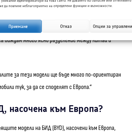
 уникални идентификатори на това сайта. Не даването на съгласие или оттеглянето
 C сегменти.“
е да повлияе неблагоприятно на определени функции и възможности.
Приемане
Отказ
Опции за управлен
ете тази кола по-голяма, не и за Европа. Трябва да е
ега виждам много ясно разделение между Китай и
лите за тези модели ще бъде много по-ориентиран
били тук, за да се споделят с Европа.“
Д, насочена към Европа?
ящите модели на БИД (BYD), насочени към Европа,