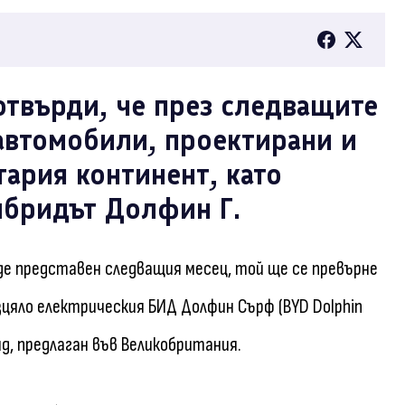
отвърди, че през следващите
автомобили, проектирани и
тария континент, като
ибридът Долфин Г.
бъде представен следващия месец, той ще се превърне
цяло електрическия БИД Долфин Сърф (BYD Dolphin
ид, предлаган във Великобритания.