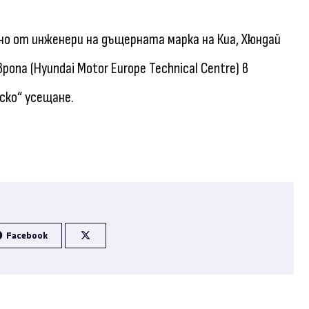
о от инженери на дъщерната марка на Киа, Хюндай
опа (Hyundai Motor Europe Technical Centre) в
йско“ усещане.
Facebook