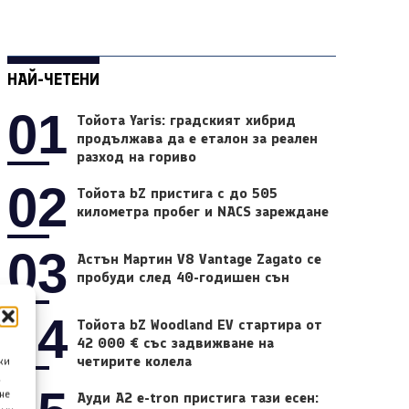
НАЙ-ЧЕТЕНИ
01
Тойота Yaris: градският хибрид
продължава да е еталон за реален
разход на гориво
02
Тойота bZ пристига с до 505
километра пробег и NACS зареждане
03
Астън Мартин V8 Vantage Zagato се
пробуди след 40-годишен сън
04
Тойота bZ Woodland EV стартира от
42 000 € със задвижване на
четирите колела
ки
а
не
Ауди A2 e-tron пристига тази есен: