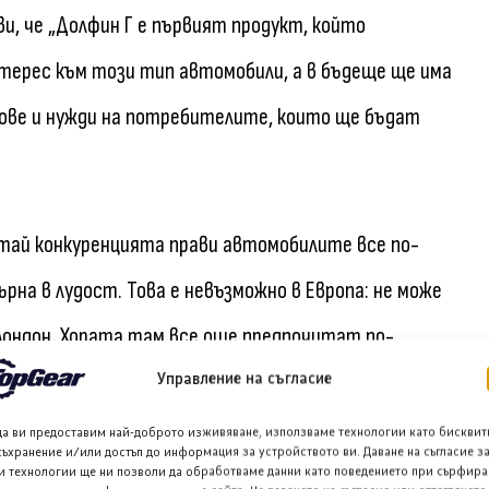
ви, че „Долфин Г е първият продукт, който
нтерес към този тип автомобили, а в бъдеще ще има
сове и нужди на потребителите, които ще бъдат
Китай конкуренцията прави автомобилите все по-
рна в лудост. Това е невъзможно в Европа: не може
и Лондон. Хората там все още предпочитат по-
Управление на съгласие
да ви предоставим най-доброто изживяване, използваме технологии като бисквит
съхранение и/или достъп до информация за устройството ви. Даване на съгласие з
делени гами като C- или B-сегмент ще се разделим,
и технологии ще ни позволи да обработваме данни като поведението при сърфира