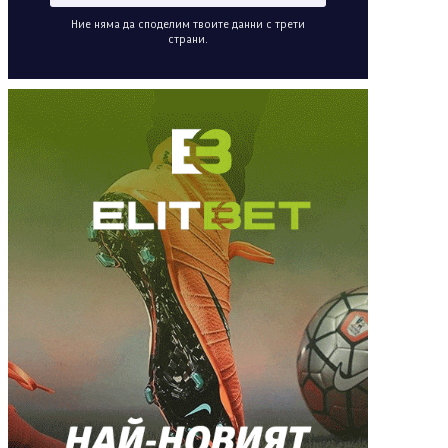
Ние няма да споделим твоите данни с трети
страни.