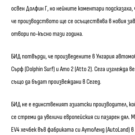
освен Долфин Г, но нейните коментари подсказаха, 
че производството ще се осъществява в новия завод
отвори по-късно тази година.
БИД потвърди, че произведените в Унгария автом
Сърф (Dolphin Surf) и Ато 2 (Atto 2). Сега изглежд
също да бъдат произвеждани в Сегед.
БИД не е единственият азиатски производител, кой
се стреми да увеличи европейския си пазарен дял. М
EV4 хечбек във фабриката си АутоЛенд (AutoLand) в