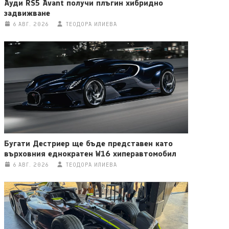
Ауди RS5 Avant получи плъгин хибридно
задвижване
6 АВГ. 2026
ТЕОДОРА ИЛИЕВА
Бугати Дестриер ще бъде представен като
върховния еднократен W16 хиперавтомобил
6 АВГ. 2026
ТЕОДОРА ИЛИЕВА