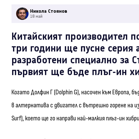
Никола Стоянов
18 май
Китайският производител п
три години ще пусне серия 
разработени специално за С
първият ще бъде плъг-ин х
Когато Долфин Г (Dolphin G), насочен към Европа, 
в алтернатива с двигател с вътрешно горене на из
Surf), което ще го направи най-малкия плъг-ин хибр