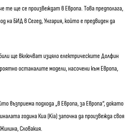
че те ще се произвеждат в Европа. Това предполага,
 на БИД в Сегед, Унгария, който е предвиден да
обили ще включват изцяло електрическите Долфин
а вероятно останалите модели, насочени към Европа,
то възприема подхода „в Европа, за Европа“, докато
иналата година Киа (Kia) започна да произвежда своя
 Жилина, Словакия.