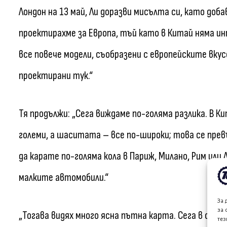
Лондон на 13 май, Ли доразви мисълта си, като доба
проектирахме за Европа, тъй като в Китай няма и
все повече модели, съобразени с европейските вку
проектирани тук.“
Тя продължи: „Сега виждаме по-голяма разлика. В 
големи, а шаситата – все по-широки; това се превъ
да карате по-голяма кола в Париж, Милано, Рим ил
малките автомобили.“
За 
за 
„Тогава видях много ясна пътна карта. Сега в опре
тез