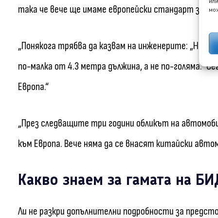
или
така че вече ще имаме европейски стандарт за B и
мож
„Понякога трябва да казвам на инженерите: „Не прав
по-малка от 4.3 метра дължина, а не по-голяма.“ С
Европа.“
„През следващите три години обликът на автомоби
към Европа. Вече няма да се внасят китайски автомо
Какво знаем за гамата на БИ
Ли не разкри допълнителни подробности за предсто