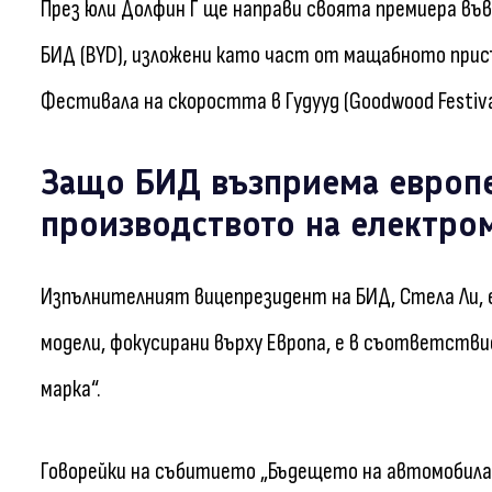
През юли Долфин Г ще направи своята премиера във
БИД (BYD), изложени като част от мащабното при
Фестивала на скоростта в Гудууд (Goodwood Festival
Защо БИД възприема европе
производството на електро
Изпълнителният вицепрезидент на БИД, Стела Ли, е
модели, фокусирани върху Европа, е в съответств
марка“.
Говорейки на събитието „Бъдещето на автомобила“ 