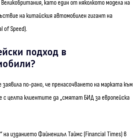
 Великобритания, като един от няколкото модела на
съствие на китайския автомобилен гигант на
 of Speed).
йски подход в
мобили?
 заявила по-рано, че пренасочването на марката към
ие с целта клиентите да „смятат БИД за европейска
на изданието Файненшъл Таймс (Financial Times) в