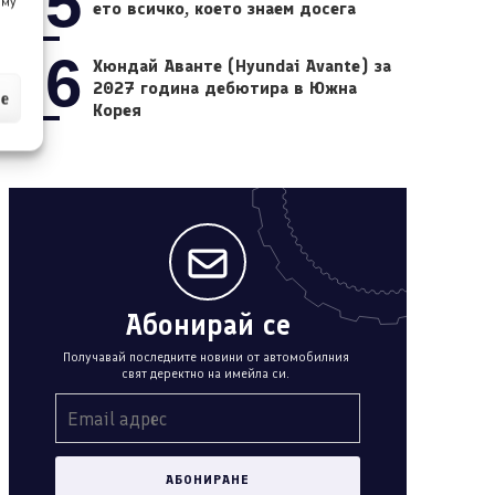
05
 му
ето всичко, което знаем досега
06
Хюндай Аванте (Hyundai Avante) за
2027 година дебютира в Южна
ие
Корея
Абонирай се
Получавай последните новини от автомобилния
свят деректно на имейла си.