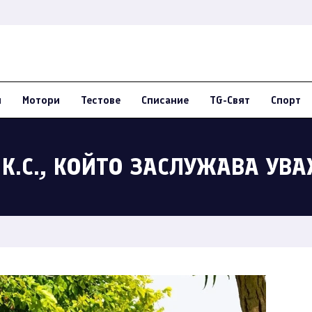
и
Мотори
Тестове
Списание
TG-Свят
Спорт
 К.С., КОЙТО ЗАСЛУЖАВА УВ