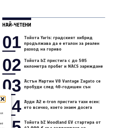
НАЙ-ЧЕТЕНИ
01
Тойота Yaris: градският хибрид
продължава да е еталон за реален
разход на гориво
02
Тойота bZ пристига с до 505
километра пробег и NACS зареждане
03
Астън Мартин V8 Vantage Zagato се
пробуди след 40-годишен сън
04
Ауди A2 e-tron пристига тази есен:
ето всичко, което знаем досега
ки
а
05
Тойота bZ Woodland EV стартира от
не
42 000 € със задвижване на