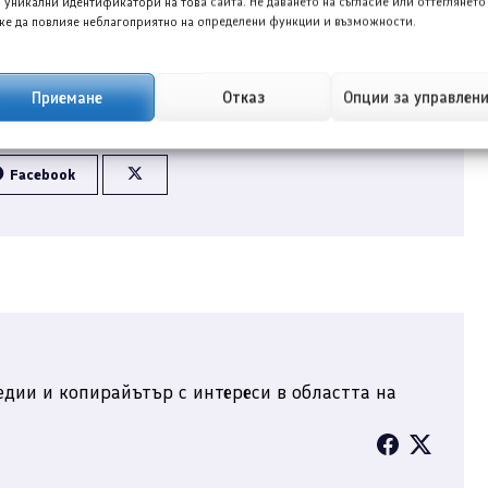
 уникални идентификатори на това сайта. Не даването на съгласие или оттеглянето
е да повлияе неблагоприятно на определени функции и възможности.
Приемане
Отказ
Опции за управлен
Facebook
дии и копирайътър с интереси в областта на