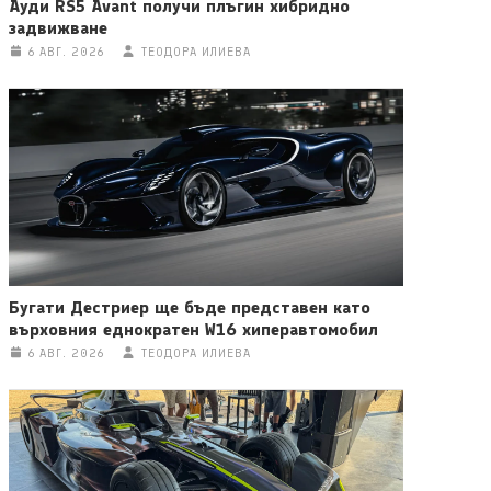
Ауди RS5 Avant получи плъгин хибридно
задвижване
6 АВГ. 2026
ТЕОДОРА ИЛИЕВА
Бугати Дестриер ще бъде представен като
върховния еднократен W16 хиперавтомобил
6 АВГ. 2026
ТЕОДОРА ИЛИЕВА