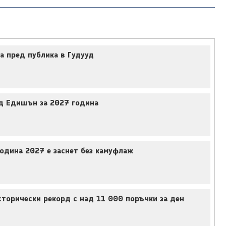
а пред публика в Гудууд
д Едишън за 2027 година
одина 2027 е заснет без камуфлаж
торически рекорд с над 11 000 поръчки за ден