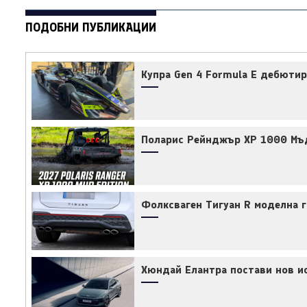
ПОДОБНИ ПУБЛИКАЦИИ
Купра Gen 4 Formula E дебютир
Поларис Рейнджър ХР 1000 Мъ
Фолксваген Тигуан R моделна г
Хюндай Елантра постави нов ис