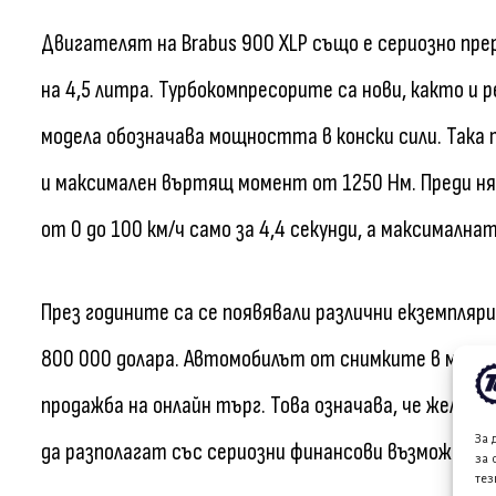
Двигателят на Brabus 900 XLP също е сериозно пре
на 4,5 литра. Турбокомпресорите са нови, както и 
модела обозначава мощността в конски сили. Така т
и максимален въртящ момент от 1250 Нм. Преди няк
от 0 до 100 км/ч само за 4,4 секунди, а максималнат
През годините са се появявали различни екземпляри
800 000 долара. Автомобилът от снимките в момен
продажба на онлайн търг. Това означава, че жела
За 
да разполагат със сериозни финансови възможности
за 
тез