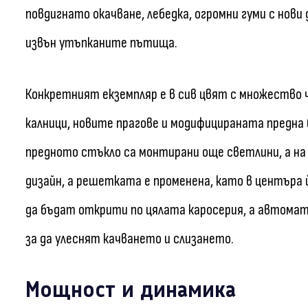
повдигнато окачване, лебедка, огромни гуми с нов
извън утъпканите пътища.
Конкретният екземпляр е в сив цвят с множество
калници, новите прагове и модифицираната предна 
предното стъкло са монтирани още светлини, а на 
дизайн, а решетката е променена, като в центъра 
да бъдат открити по цялата каросерия, а автомат
за да улеснят качването и слизането.
Мощност и динамика