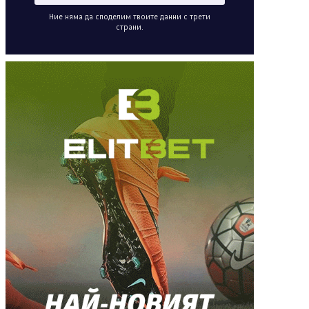
Ние няма да споделим твоите данни с трети
страни.