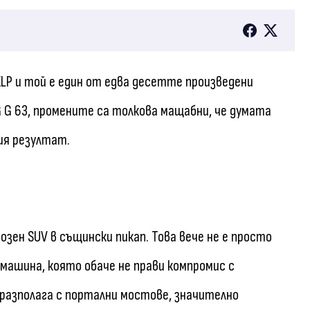
LP и той е един от едва десетте произведени
G G 63, промените са толкова мащабни, че думата
ия резултат.
зен SUV в същински пикап. Това вече не е просто
 машина, която обаче не прави компромис с
P разполага с портални мостове, значително