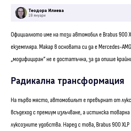
Теодора Илиева
18 януари
Официалното име на този автомобил е Brabus 900 X
екземпляра. Макар в основата си да е Mercedes-AM
„модифициран“ не е достатъчна, за да опише крайн
Радикална трансформация
На първо място, автомобилът е превърнат от луксо
всъдеход с премиум излъчване, а истинска товарна
луксозните удобства. Наред с това, Brabus 900 XL