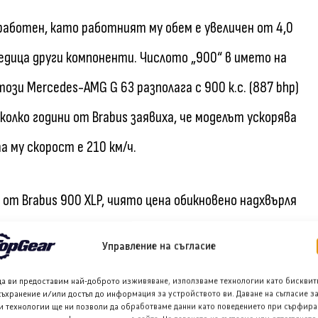
работен, като работният му обем е увеличен от 4,0
редица други компоненти. Числото „900“ в името на
ози Mercedes-AMG G 63 разполага с 900 к.с. (887 bhp)
олко години от Brabus заявиха, че моделът ускорява
а му скорост е 210 км/ч.
 от Brabus 900 XLP, чиято цена обикновено надхвърля
та търси своя нов собственик, като е обявен за
Управление на съгласие
ещите да го притежават трябва да действат бързо и
да ви предоставим най-доброто изживяване, използваме технологии като бисквит
, за да подкрепят интереса си.
съхранение и/или достъп до информация за устройството ви. Даване на съгласие з
и технологии ще ни позволи да обработваме данни като поведението при сърфира