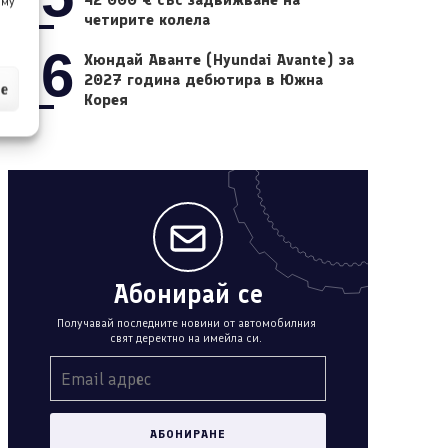
 му
четирите колела
06
Хюндай Аванте (Hyundai Avante) за
2027 година дебютира в Южна
ие
Корея
Абонирай се
Получавай последните новини от автомобилния
свят деректно на имейла си.