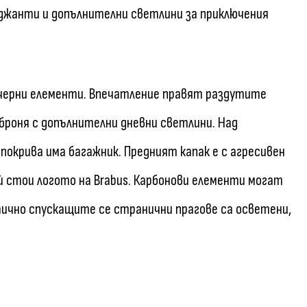
и джанти и допълнителни светлини за приключения
 черни елементи. Впечатление правят раздутите
броня с допълнителни дневни светлини. Над
покрива има багажник. Предният капак е с агресивен
ѝ стои логото на Brabus. Карбонови елементи могат
ично спускащите се странични прагове са осветени,