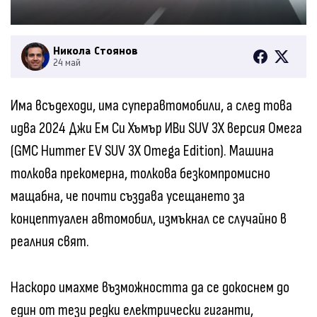
Никола Стоянов
24 май
Има всъдеходи, има суперавтомобили, а след това
идва 2024 Джи Ем Си Хъмър ИВи SUV 3X версия Омега
(GMC Hummer EV SUV 3X Omega Edition). Машина
толкова прекомерна, толкова безкомпромисно
мащабна, че почти създава усещането за
концептуален автомобил, измъкнал се случайно в
реалния свят.
Наскоро имахме възможността да се докоснем до
един от тези редки електрически гиганти,