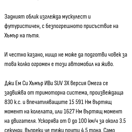
Задният облик изглежда мускулест и
футуристичен, с безпогрешното присъствие на
Хъмър на пътя.
И честно казано, нищо не може да подготви човек за
това колко огромен е този автомобил на живо.
Джи Ем Си Хъмър ИВи SUV 3X версия Омега се
задвижва от тримоторна система, произвеждаща
830 к.с. и впечатляващите 15 591 Нм въртящ
момент на колелата, или 1627 Нм въртящ момент
на двигателя. Ускорява от 0 до 100 км/ч за около 3.5
секунди, въпреки че тежи почти 4.5 тона. Само