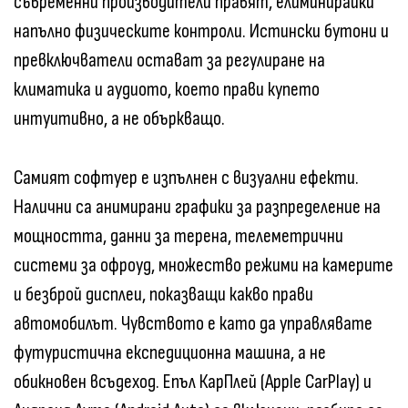
съвременни производители правят, елиминирайки
напълно физическите контроли. Истински бутони и
превключватели остават за регулиране на
климатика и аудиото, което прави купето
интуитивно, а не объркващо.
Самият софтуер е изпълнен с визуални ефекти.
Налични са анимирани графики за разпределение на
мощността, данни за терена, телеметрични
системи за офроуд, множество режими на камерите
и безброй дисплеи, показващи какво прави
автомобилът. Чувството е като да управлявате
футуристична експедиционна машина, а не
обикновен всъдеход. Епъл КарПлей (Apple CarPlay) и