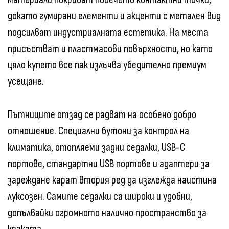
докато гумирани елементи и акценти с метален вид
подсилват индустриалната естетика. На места
присъстват и пластмасови повърхности, но като
цяло купето все пак излъчва убедително премиум
усещане.
Пътниците отзад се радват на особено добро
отношение. Специални бутони за контрол на
климатика, отопляеми задни седалки, USB-C
портове, стандартни USB портове и адаптери за
зареждане карат втория ред да изглежда наистина
луксозен. Самите седалки са широки и удобни,
допълвайки огромното налично пространство за