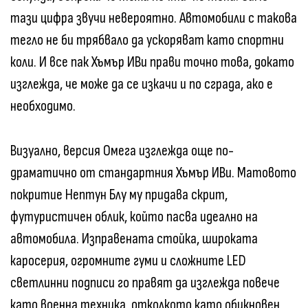
тази цифра звучи невероятно. Автомобили с такова
тегло не би трябвало да ускоряват като спортни
коли. И все пак Хъмър ИВи прави точно това, докато
изглежда, че може да се изкачи и по сграда, ако е
необходимо.
Визуално, версия Омега изглежда още по-
драматично от стандартния Хъмър ИВи. Матовото
покритие Нептун Блу му придава скрит,
футуристичен облик, който пасва идеално на
автомобила. Изправената стойка, широката
каросерия, огромните гуми и сложните LED
светлинни подписи го правят да изглежда повече
като военна техника, отколкото като обикновен