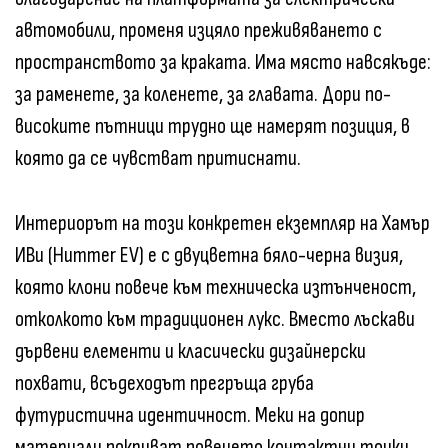
автомобили, променя изцяло преживяването с
пространството за краката. Има място навсякъде:
за раменете, за коленете, за главата. Дори по-
високите пътници трудно ще намерят позиция, в
която да се чувстват притиснати.
Интериорът на този конкретен екземпляр на Хамър
ИВи (Hummer EV) е с двуцветна бяло-черна визия,
която клони повече към техническа изтънченост,
отколкото към традиционен лукс. Вместо лъскави
дървени елементи и класически дизайнерски
похвати, всъдеходът прегръща груба
футуристична идентичност. Меки на допир
материали покриват повечето контактни точки,