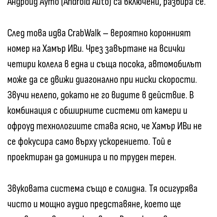
Андроид Ауто (Android Auto) са включени, разбира се.
След това идва CrabWalk – вероятно коронният
номер на Хамър ИВи. Чрез завъртане на всички
четири колела в една и съща посока, автомобилът
може да се движи диагонално при ниски скорости.
Звучи нелепо, докато не го видите в действие. В
комбинация с обширните системи от камери и
офроуд технологиите става ясно, че Хамър ИВи не
се фокусира само върху ускорението. Той е
проектиран да доминира и по труден терен.
Звуковата система също е солидна. Тя осигурява
чисто и мощно аудио представяне, което ще