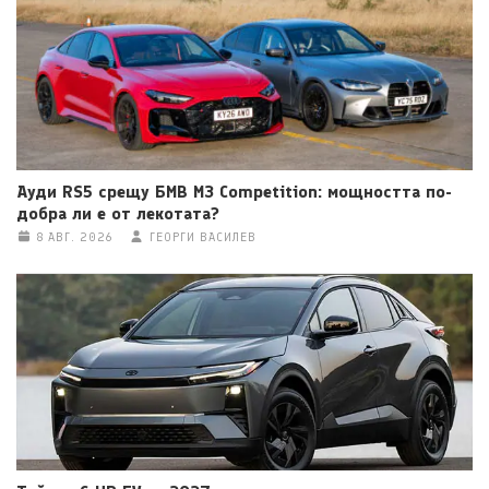
Ауди RS5 срещу БМВ M3 Competition: мощността по-
добра ли е от лекотата?
8 АВГ. 2026
ГЕОРГИ ВАСИЛЕВ