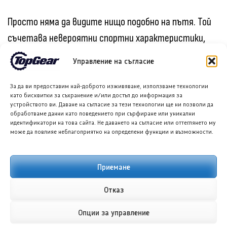
Просто няма да видите нищо подобно на пътя. Той
съчетава невероятни спортни характеристики,
авангардна електрическа технология, истински
Управление на съгласие
офроуд възможности и неоспоримо присъствие в
един изключително забавен пакет. Повече от
За да ви предоставим най-доброто изживяване, използваме технологии
като бисквитки за съхранение и/или достъп до информация за
просто превозно средство, Хамър ИВи се усеща
устройството ви. Даване на съгласие за тези технологии ще ни позволи да
обработваме данни като поведението при сърфиране или уникални
като събитие всеки път, когато се появи.
идентификатори на това сайта. Не даването на съгласие или оттеглянето му
може да повлияе неблагоприятно на определени функции и възможности.
И може би това е смисълът. Версията Омега
Едишън не е предназначена да бъде разумно решение
Приемане
за един автомобил. Тя е вид машина, която
Отказ
добавяте към колекция, просто защото нищо друго
Опции за управление
не предлага точно това преживяване.