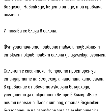
всъдеход. Навсякъде, където отиде, той привлича
погледи.
И тогава се влиза в салона.
Футуристичното приборно табло и подвижният
стъклен покрив правят салона да изглежда огромен.
Салонът е гигантски. Не просто просторен за
стандартите на всъдеход, а наистина като салон.
В сравнение с повечето луксозни всъдеходи,
усещането за откритост вътре в Хъмър ИВи е
почти нереално. Плоският под, станал възможен
благодарение на платформата за електрически