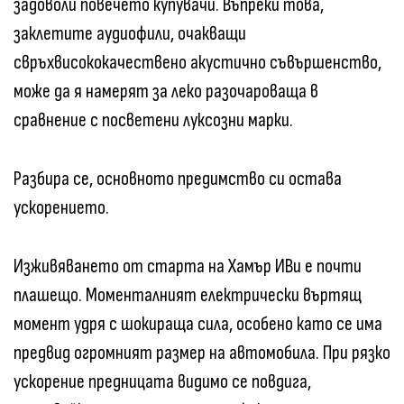
задоволи повечето купувачи. Въпреки това,
заклетите аудиофили, очакващи
свръхвисококачествено акустично съвършенство,
може да я намерят за леко разочароваща в
сравнение с посветени луксозни марки.
Разбира се, основното предимство си остава
ускорението.
Изживяването от старта на Хамър ИВи е почти
плашещо. Моменталният електрически въртящ
момент удря с шокираща сила, особено като се има
предвид огромният размер на автомобила. При рязко
ускорение предницата видимо се повдига,