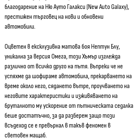
благодарение на Ню Ауто Галакси (New Auto Galaxy),
престижен търговец на нови и обновени
автомобили.
Оцветен в ексклузивна матова боя Нептун Блу,
уникална за версия Омега, този Хъмър изглежда
различно от всичко друго на пътя. Въпреки че не
успяхме да шофираме автомобила, прекарването на
време около него, сядането вътре, проучването на
неговите характеристики и изживяването на
бруталното му ускорение от пътническата седалка
беше достатъчно, за да разберем защо този
всъдеход се е превърнал в такъв феномен в
световен мащаб.