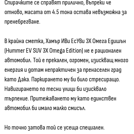
Спирачките се справят прилично, въпреки че
отново, масата от 4.5 тона остава невъзможна за
пренебрегване.
В крайна сметка, Хамър ИВи ЕсУВи 3Х Омега Едишън
(Hummer EV SUV 3X Omega Edition) не е рационален
автомобил. Той е прекален, огромен, изискващ много
енергия и дотам непрактичен за пренаселен град
като Дака. Паркирането му би било стресиращо.
Навигирането по тесни улици би изисквало
търпение. Притежаването му като единствен
автомобил би имало малко смисъл.
Но точно затова той се усеща специален.