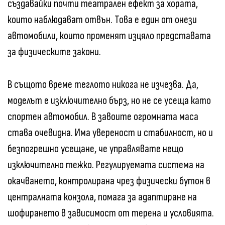
създавайки почти театрален ефект за хората,
които наблюдават отвън. Това е един от онези
автомобили, които променят изцяло представата
за физическите закони.
В същото време теглото никога не изчезва. Да,
моделът е изключително бърз, но не се усеща като
спортен автомобил. В завоите огромната маса
става очевидна. Има увереност и стабилност, но и
безпогрешно усещане, че управлявате нещо
изключително тежко. Регулируемата система на
окачването, контролирана чрез физически бутон в
централната конзола, помага за адаптиране на
шофирането в зависимост от терена и условията.