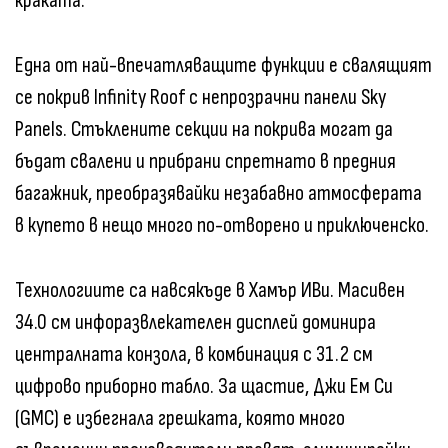
краката.
Една от най-впечатляващите функции е свалящият
се покрив Infinity Roof с непрозрачни панели Sky
Panels. Стъклените секции на покрива могат да
бъдат свалени и прибрани спретнато в предния
багажник, преобразявайки незабавно атмосферата
в купето в нещо много по-отворено и приключенско.
Технологиите са навсякъде в Хамър ИВи. Масивен
34.0 см инфоразвлекателен дисплей доминира
централната конзола, в комбинация с 31.2 см
цифрово приборно табло. За щастие, Джи Ем Си
(GMC) е избегнала грешката, която много