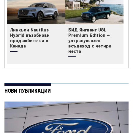
Линкълн Nautilus
БИД Янгванг U8L
Hybrid възобнови
Premium Edition –
продажбите си в
ултралуксозен
Канада
всъдеход с четири
места
НОВИ ПУБЛИКАЦИИ