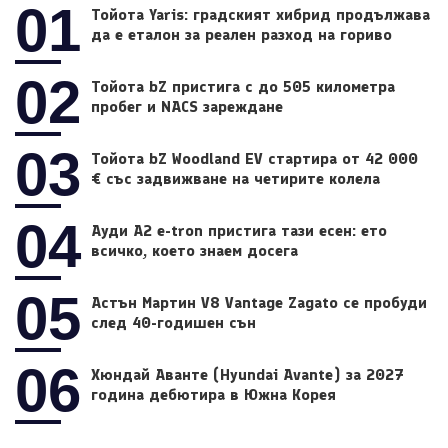
01
Тойота Yaris: градският хибрид продължава
да е еталон за реален разход на гориво
02
Тойота bZ пристига с до 505 километра
пробег и NACS зареждане
03
Тойота bZ Woodland EV стартира от 42 000
€ със задвижване на четирите колела
04
Ауди A2 e-tron пристига тази есен: ето
всичко, което знаем досега
05
Астън Мартин V8 Vantage Zagato се пробуди
след 40-годишен сън
06
Хюндай Аванте (Hyundai Avante) за 2027
година дебютира в Южна Корея