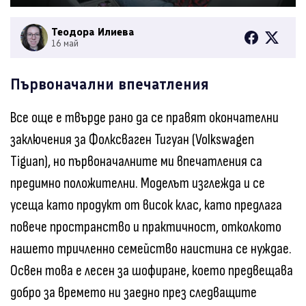
Теодора Илиева
16 май
Първоначални впечатления
Все още е твърде рано да се правят окончателни
заключения за Фолксваген Тигуан (Volkswagen
Tiguan), но първоначалните ми впечатления са
предимно положителни. Моделът изглежда и се
усеща като продукт от висок клас, като предлага
повече пространство и практичност, отколкото
нашето тричленно семейство наистина се нуждае.
Освен това е лесен за шофиране, което предвещава
добро за времето ни заедно през следващите