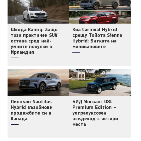
Шкода Kamiq: Защо
Киа Carnival Hybrid
този практичен SUV
срещу Тойота Sienna
остава сред най-
Hybrid: Битката на
умните покупки в
минивановете
Ирландия
Линкълн Nautilus
БИД Янгванг U8L
Hybrid възобнови
Premium Edition –
продажбите си в
ултралуксозен
Канада
всъдеход с четири
места