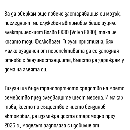
За да объркам още повече застаряващия си мозък,
последният ми служебен автомобил беше изцяло
електрическият Волво EX30 (Volvo EX30), така че
когато този Фолксваген Тигуан пристигна, бях
малко озадачен от перспективата да се запозная
отново с бензиностанциите, вместо да зареждам у
дома на алеята си.
Тигуан ще бъде транспортното средство на моето
семейство през следващите шест месеца. И макар
това, което по същество е чисто бензинов
автомобил, да изглежда доста старомодно през
2026 г., моделът разполага с изобилие от