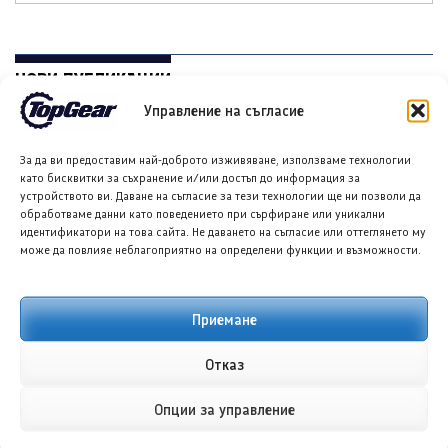
НОВИ ПУБЛИКАЦИИ
Управление на съгласие
За да ви предоставим най-доброто изживяване, използваме технологии
като бисквитки за съхранение и/или достъп до информация за
устройството ви. Даване на съгласие за тези технологии ще ни позволи да
обработваме данни като поведението при сърфиране или уникални
идентификатори на това сайта. Не даването на съгласие или оттеглянето му
може да повлияе неблагоприятно на определени функции и възможности.
Форд планира достъпен кросоувър и четириврат
Приемане
Mustang
8 АВГ. 2026
ГЛОРИЯ ПЪРВАНОВА
Отказ
Опции за управление