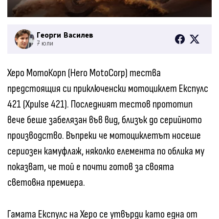
Георги Василев
7 юли
Херо МотоКорп (Hero MotoCorp) тества
предстоящия си приключенски мотоциклет Експулс
421 (Xpulse 421). Последният тестов прототип
вече беше забелязан във вид, близък до серийното
производство. Въпреки че мотоциклетът носеше
сериозен камуфлаж, няколко елемента по облика му
показват, че той е почти готов за своята
световна премиера.
Гамата Експулс на Херо се утвърди като една от