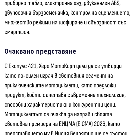
приборно табло, електронна газ, двуканален ABS,
двупосочна бързосменачка, контрол на сцеплението,
множество режими на шофиране и свързаност със
смартфон.
Очаквано представяне
С Експулс 421, Херо МотоКорп цели да се утвърди
като по-силен играч в световния сегмент на
приключенските мотоциклети, като предложи
продукт, който съчетава съвременна технология,
способни характеристики и конкурентни цени.
Мотоциклетът се очаква да направи своята
световна премиера на ЕИЦМА (EICMA) 2026, като
представянето му в Индия вероятно ще се състои