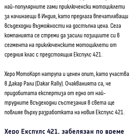
най-популярните гами приключенски мотоциклети
за начинаещи в Индия, като предлага впечатляващи
всъдеходни възможности на достъпна цена. Сега
компанията се стреми да засили позициите си в
сегмента на приключенските мотоциклети от
средния клас с предстоящия Експулс 421.
Херо МотоКорп натрупа и ценен опит, като участва
в Дакар Рали (Dakar Rally). Очакванията са, че
придобитата експертиза от едно от най-
трудните всъдеходни състезания в света ще
повлияе върху разработката на новия Експулс 421.
Херо Експулс 421, забелязан по време