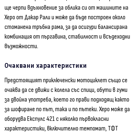
ще черпи вдъхновение за облика си от машините на
Херо от Дакар Рали и може да бъде построен около
стоманена тръбна рама, за да осигури балансирана
комбинация от пъргавина, стабилност и всъдеходни
възможности.
Очаквани характеристики
Предстоящият приключенски мотоциклет също се
очаква да се движи с колела със спици, обути в гуми
за двойна употреба, което го прави подходящ както
за шофиране по път, така и по пътеки. Херо може да
оборудва Експулс 421 с няколко първокласни
характеристики, включително темпомат, ТФТ