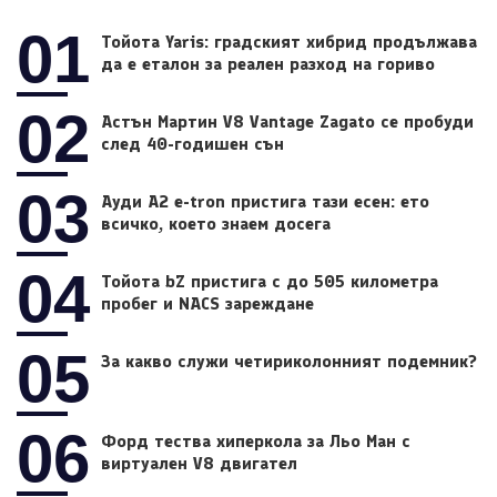
01
Тойота Yaris: градският хибрид продължава
да е еталон за реален разход на гориво
02
Астън Мартин V8 Vantage Zagato се пробуди
след 40-годишен сън
03
Ауди A2 e-tron пристига тази есен: ето
всичко, което знаем досега
04
Тойота bZ пристига с до 505 километра
пробег и NACS зареждане
05
За какво служи четириколонният подемник?
06
Форд тества хиперкола за Льо Ман с
виртуален V8 двигател