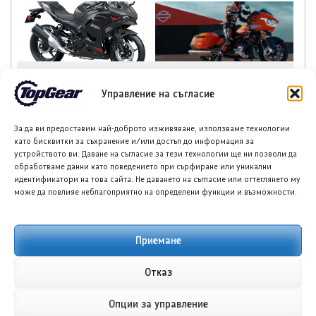
Кавасаки актуализира
Харли-Дейвидсън CVO
цветовете и цените за
Road Glide RR
Управление на съгласие
моделите си Версус
преобръща
650, Вълкан Ес, З1100,
традициите
З500 и Нинджа за
За да ви предоставим най-доброто изживяване, използваме технологии
2027 г.
като бисквитки за съхранение и/или достъп до информация за
устройството ви. Даване на съгласие за тези технологии ще ни позволи да
обработваме данни като поведението при сърфиране или уникални
идентификатори на това сайта. Не даването на съгласие или оттеглянето му
може да повлияе неблагоприятно на определени функции и възможности.
НОВИ ПУБЛИКАЦИИ
Приемане
Отказ
Опции за управление