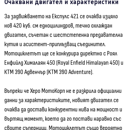
Очаквани двигател и характеристики
За задвижването на Експулс 421 се очаква изцяло
нов 420 куб. см едноцилиндров, течно охлаждан
двигател, съчетан с шестстепенна предавателна
кутия и асистент-приплъзващ съединител.
Мотоциклетът ще се конкурира директно с Роял
Енфийлд Хималаян 450 (Royal Enfield Himalayan 450) и
КТМ 390 Адвенчър (KTM 390 Adventure).
Въпреки че Херо МотоКорп не е разкрила официални
данни за характеристиките, новият двигател се
очаква да достави конкурентни нива на мощност и
въртящ момент, което да го постави наравно със
своите съперници. Мотоциклетът също вероятно