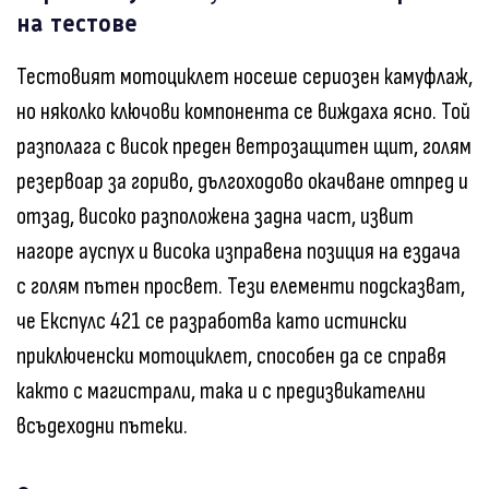
на тестове
Тестовият мотоциклет носеше сериозен камуфлаж,
но няколко ключови компонента се виждаха ясно. Той
разполага с висок преден ветрозащитен щит, голям
резервоар за гориво, дългоходово окачване отпред и
отзад, високо разположена задна част, извит
нагоре ауспух и висока изправена позиция на ездача
с голям пътен просвет. Тези елементи подсказват,
че Експулс 421 се разработва като истински
приключенски мотоциклет, способен да се справя
както с магистрали, така и с предизвикателни
всъдеходни пътеки.