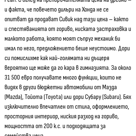
и факта, че повечето дилъри на Хонда не се
опитват да продават Сивик над тази цена – както
и спестяванията от гориво, ниската застраховка и
малкото работа, която моят съпруг механик би
имал по него, предложението беше неустоимо. Дори
си помислихме как най-голямата ни дъщеря
вероятно ще може да го кара в гимназията. За около
31 500 евро получавате много функции, които не
видях в други бюджетни автомобили от Мазда
(Mazda), Тойота (Toyota) или дори Субару (Subaru). Бях
изключително впечатлен от стила, оформлението,
просторния интериор, ниския разход на гориво,
мощността от 200 к.с. и подходящата за
семейства цена.