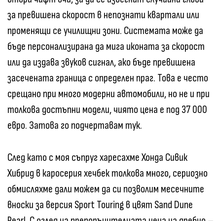
за превишена скорост в непознати квартали или
променящи се училищни зони. Системата може да
бъде персонализирана да мига иконата за скорост
или да издава звуков сигнал, ако бъде превишена
засечената граница с определен праг. Това е често
срещано при много модерни автомобили, но не и при
толкова достъпни модели, чиято цена е под 37 000
евро. Затова го подчертавам тук.
След като с моя съпруг харесахме Хонда Сивик
Хибрид в каросерия хечбек толкова много, сериозно
обмисляхме дали можем да си позволим месечните
вноски за версия Sport Touring в цвят Sand Dune
Pearl. С оглед на препоръчителната цена на дребно –