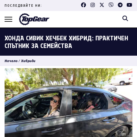
Skip
ПОСЛЕДВАЙТЕ НИ:
to
content
(Press
Enter)
ХОНДА СИВИК ХЕЧБЕК ХИБРИД: ПРАКТИЧЕН
СПЪТНИК ЗА СЕМЕЙСТВА
Начало
/
Хибриди