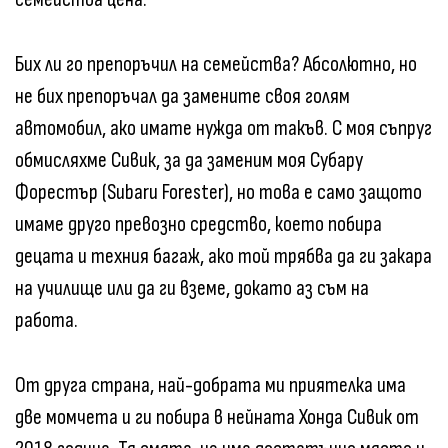
Бих ли го препоръчил на семейства? Абсолютно, но
не бих препоръчал да замените своя голям
автомобил, ако имате нужда от такъв. С моя съпруг
обмисляхме Сивик, за да заменим моя Субару
Форестър (Subaru Forester), но това е само защото
имаме друго превозно средство, което побира
децата и техния багаж, ако той трябва да ги закара
на училище или да ги вземе, докато аз съм на
работа.
От друга страна, най-добрата ми приятелка има
две момчета и ги побира в нейната Хонда Сивик от