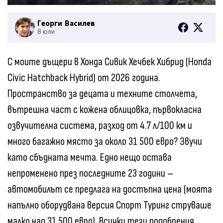
Георги Василев
8 юли
С моите дъщери в Хонда Сивик Хечбек Хибрид (Honda
Civic Hatchback Hybrid) от 2026 година.
Пространство за децата и техните столчета,
вътрешна част с кожена облицовка, първокласна
озвучителна система, разход от 4.7 л/100 км и
много багажно място за около 31 500 евро? Звучи
като сбъдната мечта. Едно нещо остава
непроменено през последните 23 години –
автомобилът се предлага на достъпна цена (моята
напълно оборудвана версия Спорт Туринг струваше
малко над 31 500 евро). Всички тези подобрения