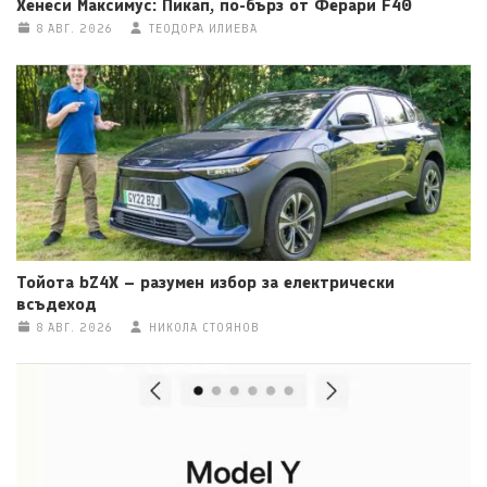
Хенеси Максимус: Пикап, по-бърз от Ферари F40
8 АВГ. 2026
ТЕОДОРА ИЛИЕВА
Тойота bZ4X – разумен избор за електрически
всъдеход
8 АВГ. 2026
НИКОЛА СТОЯНОВ