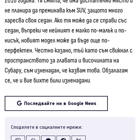
2018 година. Тя смята, че има достатъчно място и
не планира да преминава към SUV, защото много
харесва своя седан. Ако тя може да се справи със
седан, въпреки че нейният е малко по-малък и по-
нисък, новият модел може да бъде още по-
перфектен. Честно казано, тъй като съм свикнал с
пространството за главата и височината на
Субару, съм изненадан, че казвам това. Обзалагам
се, че и вие бихте били изненадани.
Последвайте ни в Google News
Споделете в социалните мрежи: