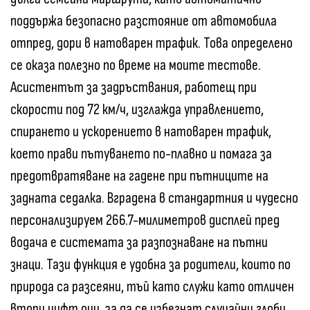
поддържа безопасно разстояние от автомобила
отпред, дори в натоварен трафик. Това определено
се оказа полезно по време на моите тестове.
Асистентът за задръствания, работещ при
скорости под 72 км/ч, изглажда управлението,
спирането и ускорението в натоварен трафик,
което прави пътуването по-плавно и помага за
предотвратяване на гадене при пътниците на
задната седалка. Вградена в стандартния и чудесно
персонализируем 266.7-милиметров дисплей пред
водача е системата за разпознаване на пътни
знаци. Тази функция е удобна за родители, които по
природа са разсеяни, тъй като служи като отличен
втори чифт очи, за да се избегнат случайни глоби