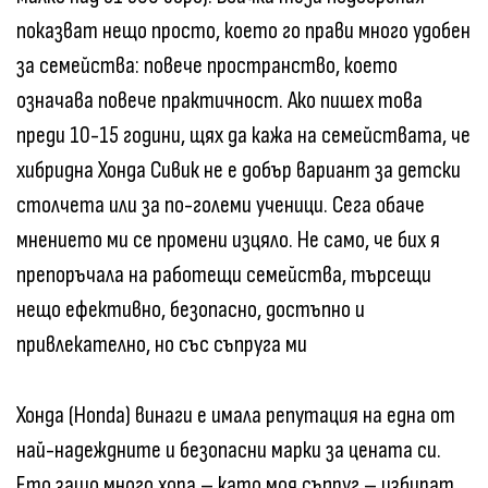
показват нещо просто, което го прави много удобен
за семейства: повече пространство, което
означава повече практичност. Ако пишех това
преди 10-15 години, щях да кажа на семействата, че
хибридна Хонда Сивик не е добър вариант за детски
столчета или за по-големи ученици. Сега обаче
мнението ми се промени изцяло. Не само, че бих я
препоръчала на работещи семейства, търсещи
нещо ефективно, безопасно, достъпно и
привлекателно, но със съпруга ми
Хонда (Honda) винаги е имала репутация на една от
най-надеждните и безопасни марки за цената си.
Ето защо много хора – като моя съпруг – избират