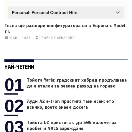
Тесла ще разшири конфигуратора си в Европа с Model
Y L
8 АВГ. 2026
ГЛОРИЯ ПЪРВАНОВА
НАЙ-ЧЕТЕНИ
01
Тойота Yaris: градският хибрид продължава
да е еталон за реален разход на гориво
02
Ауди A2 e-tron пристига тази есен: ето
всичко, което знаем досега
03
Тойота bZ пристига с до 505 километра
пробег и NACS зареждане