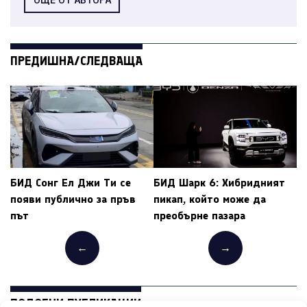
ПРЕДИШНА/СЛЕДВАЩА
БИД Сонг Ел Джи Ти се
БИД Шарк 6: Хибридният
появи публично за пръв
пикап, който може да
път
преобърне пазара
←
→
ПОДОБНИ ПУБЛИКАЦИИ