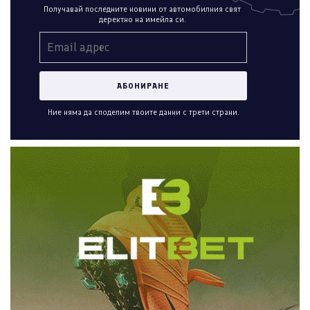
Получавай последните новини от автомобилния свят
деректно на имейла си.
Ние няма да споделим твоите данни с трети страни.