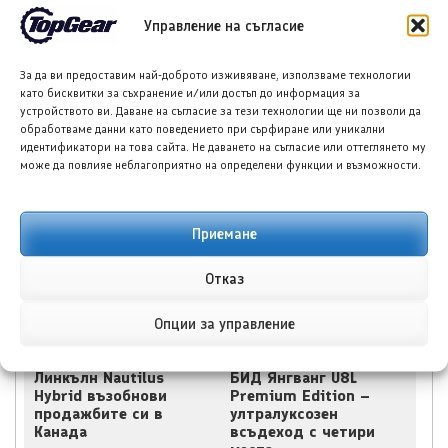
Управление на съгласие
За да ви предоставим най-доброто изживяване, използваме технологии
като бисквитки за съхранение и/или достъп до информация за
устройството ви. Даване на съгласие за тези технологии ще ни позволи да
обработваме данни като поведението при сърфиране или уникални
идентификатори на това сайта. Не даването на съгласие или оттеглянето му
Шкода Kamiq: Защо
Киа Carnival Hybrid
може да повлияе неблагоприятно на определени функции и възможности.
този практичен SUV
срещу Тойота Sienna
остава сред най-
Hybrid: Битката на
умните покупки в
минивановете
Ирландия
Приемане
Отказ
Опции за управление
Линкълн Nautilus
БИД Янгванг U8L
Hybrid възобнови
Premium Edition –
продажбите си в
ултралуксозен
Канада
всъдеход с четири