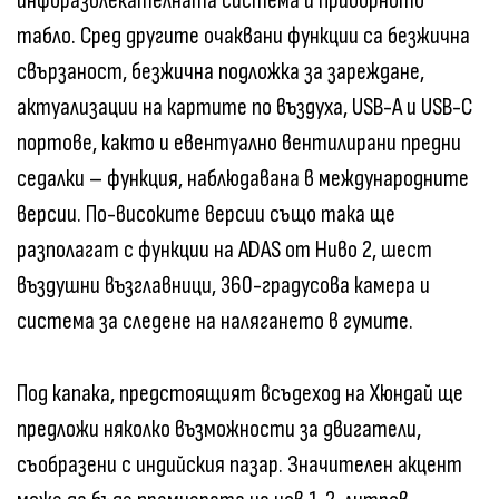
инфоразвлекателната система и приборното
табло. Сред другите очаквани функции са безжична
свързаност, безжична подложка за зареждане,
актуализации на картите по въздуха, USB-A и USB-C
портове, както и евентуално вентилирани предни
седалки – функция, наблюдавана в международните
версии. По-високите версии също така ще
разполагат с функции на ADAS от Ниво 2, шест
въздушни възглавници, 360-градусова камера и
система за следене на налягането в гумите.
Под капака, предстоящият всъдеход на Хюндай ще
предложи няколко възможности за двигатели,
съобразени с индийския пазар. Значителен акцент