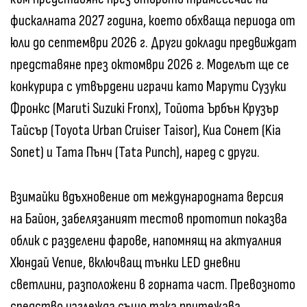
фискалната 2027 година, което обхваща периода от
юли до септември 2026 г. Други доклади предвиждат
представяне през октомври 2026 г. Моделът ще се
конкурира с утвърдени играчи като Марути Сузуки
Фронкс (Maruti Suzuki Fronx), Тойота Ърбън Крузър
Тайсър (Toyota Urban Cruiser Taisor), Киа Сонет (Kia
Sonet) и Тата Пънч (Tata Punch), наред с други.
Взимайки вдъхновение от международната версия
на Байон, забелязаният тестов прототип показва
облик с разделени фарове, напомнящ на актуалния
Хюндай Venue, включващ тънки LED дневни
светлини, разположени в горната част. Превозното
средство изглежда също така притежава