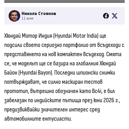
Никола Стоянов
11 юни
Хюндай Мотор Индия (Hyundai Motor India) ще
подсили своето сериозно портфолио от всъдеходи с
представянето на нов компактен всъдеход. Смята
се, че моделът ще се базира на глобалния Хюндай
Байон (Hyundai Bayon). Последни шпионски снимки
потвърждават, че силно маскиран тестов
прототип, вътрешно обозначен като Bc4i, е бил
забелязан по индийските пътища през юни 2026 г.,
предизвиквайки значителен интерес сред
автомобилните ентусиасти.