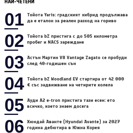
НАЙ-ЧЕТЕНИ
01
Тойота Yaris: градският хибрид продължава
да е еталон за реален разход на гориво
02
Тойота bZ пристига с до 505 километра
пробег и NACS зареждане
03
Астън Мартин V8 Vantage Zagato се пробуди
след 40-годишен сън
04
Тойота bZ Woodland EV стартира от 42 000
€ със задвижване на четирите колела
05
Ауди A2 e-tron пристига тази есен: ето
всичко, което знаем досега
06
Хюндай Аванте (Hyundai Avante) за 2027
година дебютира в Южна Корея