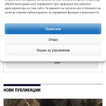
дебютира пред
1000 Мъд Едишън за
публика в Гудууд
2027 година
обработваме данни като поведението при сърфиране или уникални
идентификатори на това сайта. Не даването на съгласие или оттеглянето му
може да повлияе неблагоприятно на определени функции и възможности.
Приемане
Отказ
Фолксваген Тигуан R
Хюндай Елантра
моделна година 2027
постави нов
е заснет без камуфлаж
исторически рекорд с
Опции за управление
над 11 000 поръчки за
ден
НОВИ ПУБЛИКАЦИИ