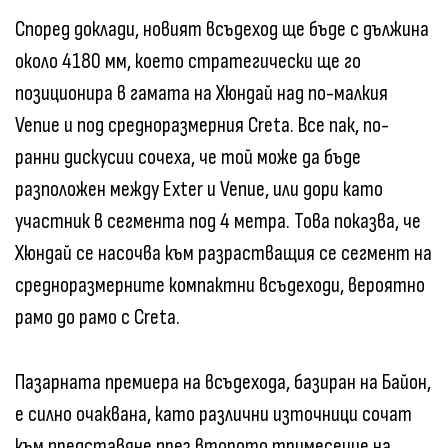
Според доклади, новият всъдеход ще бъде с дължина
около 4180 мм, което стратегически ще го
позиционира в гамата на Хюндай над по-малкия
Venue и под средноразмерния Creta. Все пак, по-
ранни дискусии сочеха, че той може да бъде
разположен между Exter и Venue, или дори като
участник в сегмента под 4 метра. Това показва, че
Хюндай се насочва към разрастващия се сегмент на
средноразмерните компактни всъдеходи, вероятно
рамо до рамо с Creta.
Пазарната премиера на всъдехода, базиран на Байон,
е силно очаквана, като различни източници сочат
към представяне през второто тримесечие на