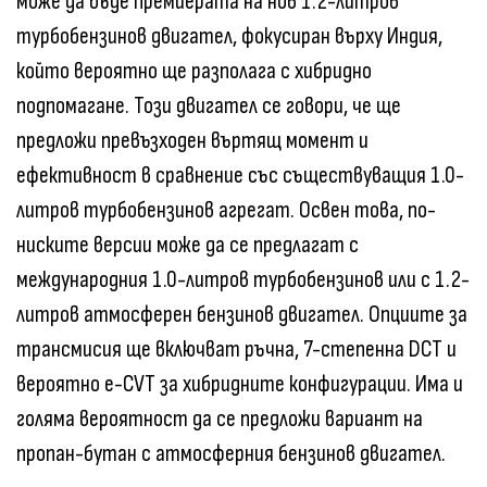
може да бъде премиерата на нов 1.2-литров
турбобензинов двигател, фокусиран върху Индия,
който вероятно ще разполага с хибридно
подпомагане. Този двигател се говори, че ще
предложи превъзходен въртящ момент и
ефективност в сравнение със съществуващия 1.0-
литров турбобензинов агрегат. Освен това, по-
ниските версии може да се предлагат с
международния 1.0-литров турбобензинов или с 1.2-
литров атмосферен бензинов двигател. Опциите за
трансмисия ще включват ръчна, 7-степенна DCT и
вероятно e-CVT за хибридните конфигурации. Има и
голяма вероятност да се предложи вариант на
пропан-бутан с атмосферния бензинов двигател.