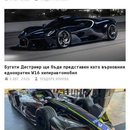
Бугати Дестриер ще бъде представен като върховния
еднократен W16 хиперавтомобил
6 АВГ. 2026
ТЕОДОРА ИЛИЕВА