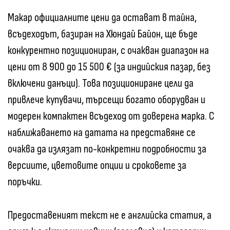
Макар официалните цени да остават в тайна,
всъдеходът, базиран на Хюндай Байон, ще бъде
конкурентно позициониран, с очакван диапазон на
цени от 8 900 до 15 500 € (за индийския пазар, без
включени данъци). Това позициониране цели да
привлече купувачи, търсещи богато оборудван и
модерен компактен всъдеход от доверена марка. С
наближаването на датата на представяне се
очаква да излязат по-конкретни подробности за
версиите, цветовите опции и сроковете за
поръчки.
Предоставеният текст не е английска статия, а