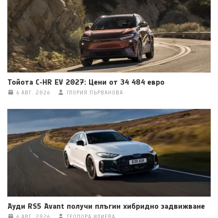
Тойота C-HR EV 2027: Цени от 34 484 евро
6 АВГ. 2026
ГЛОРИЯ ПЪРВАНОВА
Ауди RS5 Avant получи плъгин хибридно задвижване
6 АВГ. 2026
ТЕОДОРА ИЛИЕВА