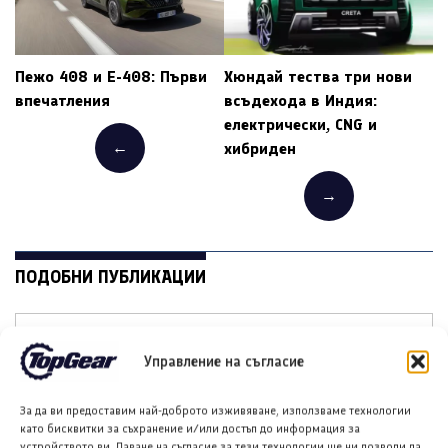
Пежо 408 и E-408: Първи
Хюндай тества три нови
впечатления
всъдехода в Индия:
електрически, CNG и
←
хибриден
→
ПОДОБНИ ПУБЛИКАЦИИ
Управление на съгласие
За да ви предоставим най-доброто изживяване, използваме технологии
Купра Gen 4 Formula E
Поларис Рейнджър ХР
като бисквитки за съхранение и/или достъп до информация за
устройството ви. Даване на съгласие за тези технологии ще ни позволи да