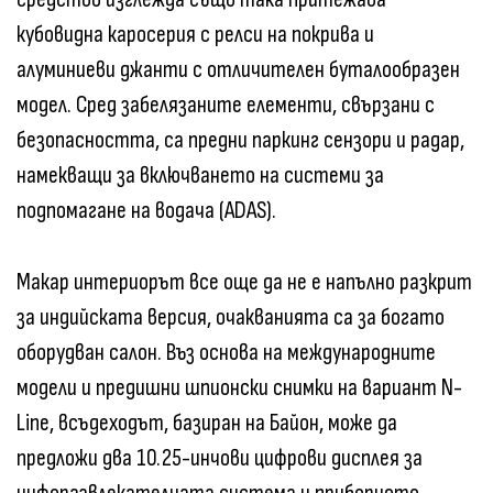
кубовидна каросерия с релси на покрива и
алуминиеви джанти с отличителен буталообразен
модел. Сред забелязаните елементи, свързани с
безопасността, са предни паркинг сензори и радар,
намекващи за включването на системи за
подпомагане на водача (ADAS).
Макар интериорът все още да не е напълно разкрит
за индийската версия, очакванията са за богато
оборудван салон. Въз основа на международните
модели и предишни шпионски снимки на вариант N-
Line, всъдеходът, базиран на Байон, може да
предложи два 10.25-инчови цифрови дисплея за