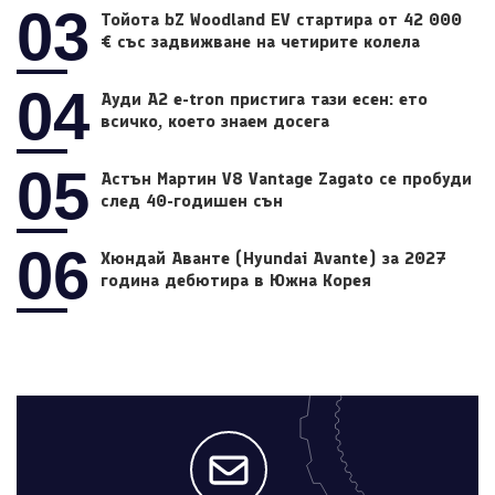
03
Тойота bZ Woodland EV стартира от 42 000
€ със задвижване на четирите колела
04
Ауди A2 e-tron пристига тази есен: ето
всичко, което знаем досега
05
Астън Мартин V8 Vantage Zagato се пробуди
след 40-годишен сън
06
Хюндай Аванте (Hyundai Avante) за 2027
година дебютира в Южна Корея