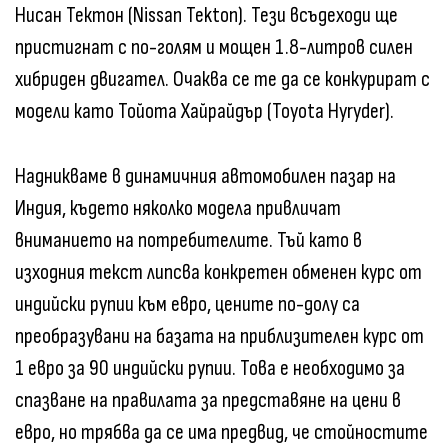
Нисан Тектон (Nissan Tekton). Тези всъдеходи ще
пристигнат с по-голям и мощен 1.8-литров силен
хибриден двигател. Очаква се те да се конкурират с
модели като Тойота Хайрайдър (Toyota Hyryder).
Надникваме в динамичния автомобилен пазар на
Индия, където няколко модела привличат
вниманието на потребителите. Тъй като в
изходния текст липсва конкретен обменен курс от
индийски рупии към евро, цените по-долу са
преобразувани на базата на приблизителен курс от
1 евро за 90 индийски рупии. Това е необходимо за
спазване на правилата за представяне на цени в
евро, но трябва да се има предвид, че стойностите