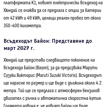
платформата K1, новият електрически всъдеход на
Хюндай се очаква да се предлага с опции за батерии
от 42 kWh и 49 kWh, целящи реален пробег от около
350-400 километра.
Всъдеходът Байон: Представяне до
март 2027 г.
Хюндай ще представи следващото поколение на
всъдехода Байон (Bayon), за да предизвика Марути
Сузуки Викторис (Maruti Suzuki Victoris). Всъдеходът
ще нарасне по размер и ще бъде с дължина около 4.2
метра. Той ще се предлага с атмосферен бензинов
двигател с ръчна и автоматична скоростна кутия.
Голямата новина е, че новият Байон ще бъде