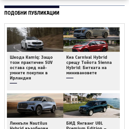
ПОДОБНИ ПУБЛИКАЦИИ
Шкода Kamiq: Защо
Киа Carnival Hybrid
този практичен SUV
срещу Тойота Sienna
остава сред най-
Hybrid: Битката на
умните покупки в
минивановете
Ирландия
Линкълн Nautilus
БИД Янгванг U8L
Hybrid възобнови
Premium Edition –