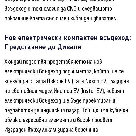
всъдеход с технология за CNG и следващото
поколение Крета със силен хибриден двигател.
Нов електрически компактен всъдеход:
Представяне до Дивали
Хюндай подготвя представянето на нов
електрически всъдеход под 4 метра, който ще се
конкурира с Тата Нексон EV (Tata Nexon EV). Базиран
на световния модел Инстер EV (Inster EV), новият
електрически всъдеход ще бъде проектиран и
разработен за индийския пазар. Той ще има кубичен
облик с агресивни елементи и висок просвет.
Изграден върху локализирана версия на