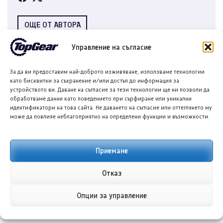
ОЩЕ ОТ АВТОРА
Управление на съгласие
ПРЕДИШНА/СЛЕДВАЩА
За да ви предоставим най-доброто изживяване, използваме технологии
като бисквитки за съхранение и/или достъп до информация за
устройството ви. Даване на съгласие за тези технологии ще ни позволи да
обработваме данни като поведението при сърфиране или уникални
идентификатори на това сайта. Не даването на съгласие или оттеглянето му
може да повлияе неблагоприятно на определени функции и възможности.
Приемане
Хюндай ще представи нов
Астън Мартин Vantage RS:
компактен всъдеход,
Какво знаем за най-
Отказ
базиран на Байон
спортната версия
Опции за управление
←
→