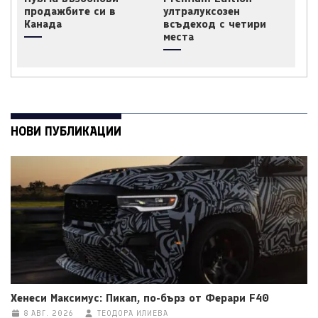
продажбите си в
ултралуксозен
Канада
всъдеход с четири
места
НОВИ ПУБЛИКАЦИИ
Хенеси Максимус: Пикап, по-бърз от Ферари F40
8 АВГ. 2026
ТЕОДОРА ИЛИЕВА