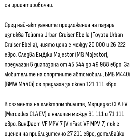
са ориентировъчни.
Сред най-актуалните предложения на пазара
изпъква Тойота Urban Cruiser Ebella (Toyota Urban
Cruiser Ebella), чиято цена е между 20 000 и 26 222
евро. Следва ЕмДжи Majestor (MG Majestor),
предлаган в диапазона от 45 544 до 49 988 евро. За
любителите на спортните автомобили, БМВ M440i
(BMW M440i) се предлага за около 121 111 евро.
В сегмента на електромобилите, Мерцедес CLA EV
(Mercedes CLA EV) е наличен между 61 111 и 71 111
евро. ВинФаст VF MPV 7 (VinFast VF MPV 7) пък е
оценен на приблизително 27 211 евро, допълвайки