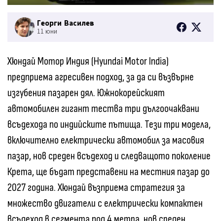
Георги Василев
11 юни
Хюндай Мотор Индия (Hyundai Motor India)
предприема агресивен подход, за да си възвърне
изгубения пазарен дял. Южнокорейският
автомобилен гигант тества три дългоочаквани
всъдехода по индийските пътища. Тези три модела,
включително електрически автомобил за масовия
пазар, нов среден всъдеход и следващото поколение
Крета, ще бъдат представени на местния пазар до
2027 година. Хюндай възприема стратегия за
множество двигатели с електрически компактен
всъдеход в сегмента под 4 метра, нов среден