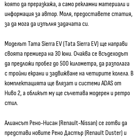
която да преразкажа, а само рекламни материали и
информация за автор. Моля, предоставете статия,
за да мога да изпълня задачата си.
Моделът Тата Sierra EV (Tata Sierra EV) ще направи
своята премиера на 30 юни. Очаква се всъдеходът
да предложи пробег до 500 километра, да разполага
с тройни екрани и задвижване на четирите колела. В
комплектацията ще влязат и системи ADAS от
Ниво 2, а обликът му ще съчетава модерен и ретро
стил.
Алиансът Рено-Нисан (Renault-Nissan) се готви да
представи новите Рено Дастър (Renault Duster) и