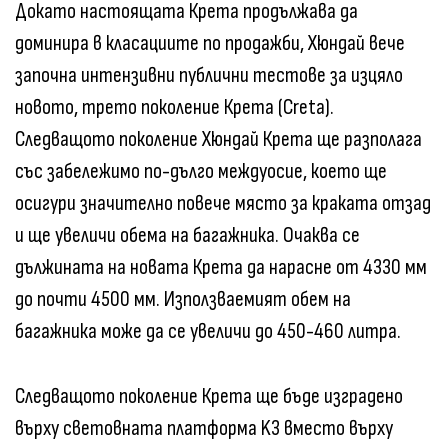
Докато настоящата Крета продължава да
доминира в класациите по продажби, Хюндай вече
започна интензивни публични тестове за изцяло
новото, трето поколение Крета (Creta).
Следващото поколение Хюндай Крета ще разполага
със забележимо по-дълго междуосие, което ще
осигури значително повече място за краката отзад
и ще увеличи обема на багажника. Очаква се
дължината на новата Крета да нарасне от 4330 мм
до почти 4500 мм. Използваемият обем на
багажника може да се увеличи до 450-460 литра.
Следващото поколение Крета ще бъде изградено
върху световната платформа K3 вместо върху