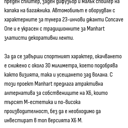
преден сплитер, заден дифузьор и малък спойлер на
капака на багажника. Автомобилът е оборудван с
характерните за тунера 23-инчови джанти Concave
One и е украсен с традиционните за Manhart
златисти декоративни ленти.
За да се завърши спортният характер, окачването
е снижено с около 30 милиметра, което подобрява
както визията, така и усещането зад волана. С
този проект Manhart предлага атрактивна
алтернатива за собствениците на X6, които
търсят M-естетика и по-висока
производителност, без да е необходимо да
инвестират в топ версията X6 M.