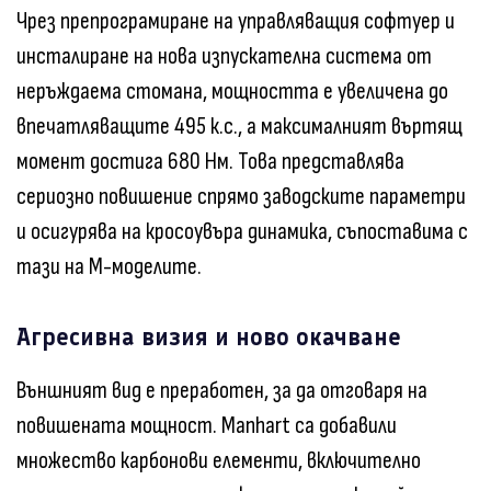
Чрез препрограмиране на управляващия софтуер и
инсталиране на нова изпускателна система от
неръждаема стомана, мощността е увеличена до
впечатляващите 495 к.с., а максималният въртящ
момент достига 680 Нм. Това представлява
сериозно повишение спрямо заводските параметри
и осигурява на кросоувъра динамика, съпоставима с
тази на M-моделите.
Агресивна визия и ново окачване
Външният вид е преработен, за да отговаря на
повишената мощност. Manhart са добавили
множество карбонови елементи, включително