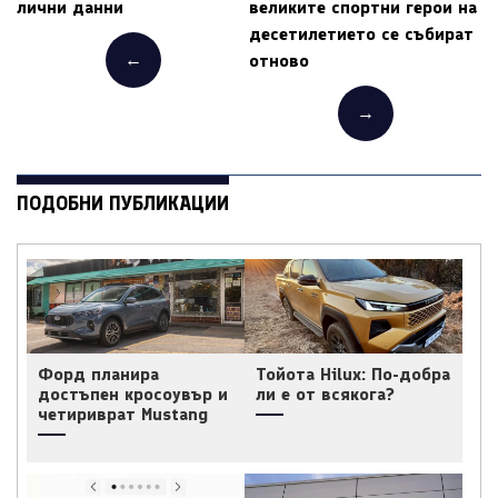
лични данни
великите спортни герои на
десетилетието се събират
←
отново
→
ПОДОБНИ ПУБЛИКАЦИИ
Форд планира
Тойота Hilux: По-добра
достъпен кросоувър и
ли е от всякога?
четириврат Mustang