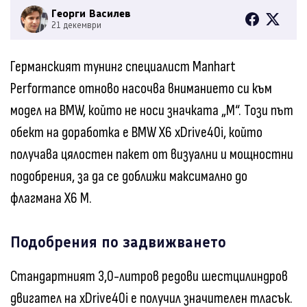
Георги Василев
21 декември
Германският тунинг специалист Manhart
Performance отново насочва вниманието си към
модел на BMW, който не носи значката „M“. Този път
обект на доработка е BMW X6 xDrive40i, който
получава цялостен пакет от визуални и мощностни
подобрения, за да се доближи максимално до
флагмана X6 M.
Подобрения по задвижването
Стандартният 3,0-литров редови шестцилиндров
двигател на xDrive40i е получил значителен тласък.