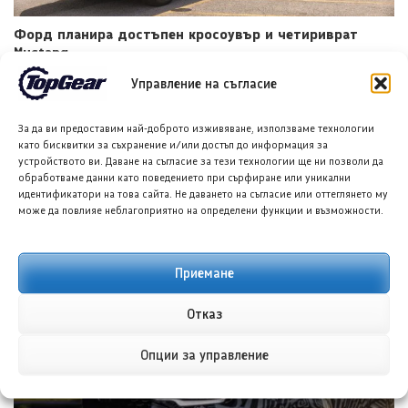
Форд планира достъпен кросоувър и четириврат
Mustang
8 АВГ. 2026
ГЛОРИЯ ПЪРВАНОВА
Управление на съгласие
За да ви предоставим най-доброто изживяване, използваме технологии
като бисквитки за съхранение и/или достъп до информация за
устройството ви. Даване на съгласие за тези технологии ще ни позволи да
обработваме данни като поведението при сърфиране или уникални
идентификатори на това сайта. Не даването на съгласие или оттеглянето му
може да повлияе неблагоприятно на определени функции и възможности.
Приемане
Тойота Hilux: По-добра ли е от всякога?
8 АВГ. 2026
НИКОЛА СТОЯНОВ
Отказ
Опции за управление