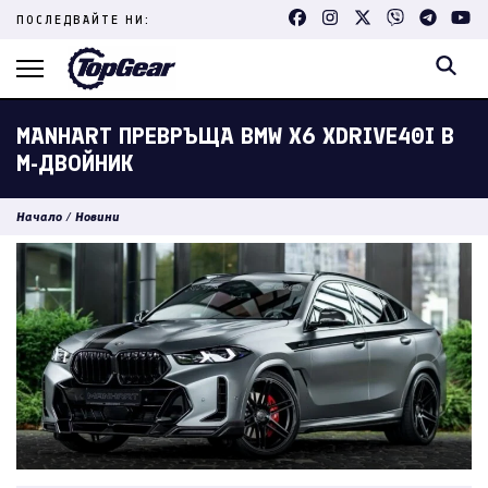
Skip
ПОСЛЕДВАЙТЕ НИ:
to
content
(Press
Enter)
MANHART ПРЕВРЪЩА BMW X6 XDRIVE40I В
M-ДВОЙНИК
Начало
/
Новини