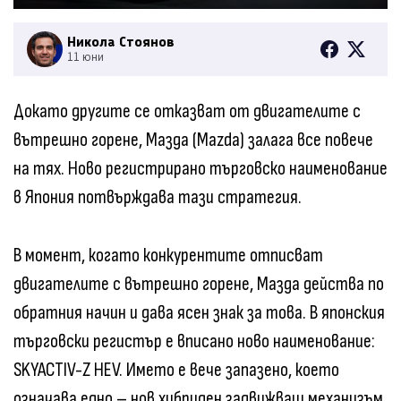
Никола Стоянов
11 юни
Докато другите се отказват от двигателите с
вътрешно горене, Мазда (Mazda) залага все повече
на тях. Ново регистрирано търговско наименование
в Япония потвърждава тази стратегия.
В момент, когато конкурентите отписват
двигателите с вътрешно горене, Мазда действа по
обратния начин и дава ясен знак за това. В японския
търговски регистър е вписано ново наименование:
SKYACTIV-Z HEV. Името е вече запазено, което
означава едно – нов хибриден задвижващ механизъм,