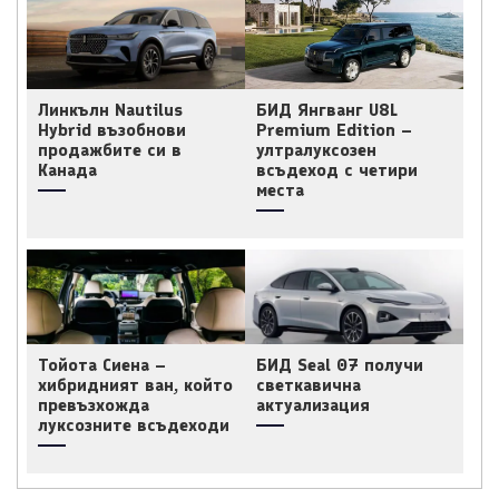
Линкълн Nautilus
БИД Янгванг U8L
Hybrid възобнови
Premium Edition –
продажбите си в
ултралуксозен
Канада
всъдеход с четири
места
Тойота Сиена –
БИД Seal 07 получи
хибридният ван, който
светкавична
превъзхожда
актуализация
луксозните всъдеходи