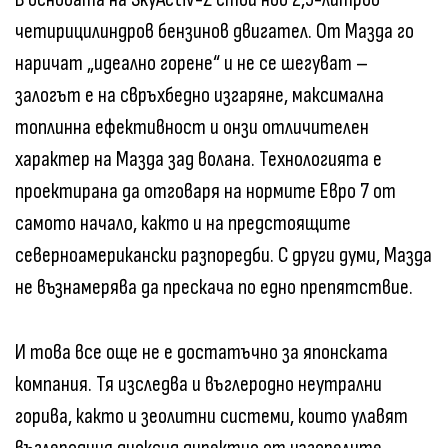
четирицилиндров бензинов двигател. От Мазда го
наричат „идеално горене“ и не се шегуват –
залогът е на свръхбедно изгаряне, максимална
топлинна ефективност и онзи отличителен
характер на Мазда зад волана. Технологията е
проектирана да отговаря на нормите Евро 7 от
самото начало, както и на предстоящите
северноамерикански разпоредби. С други думи, Мазда
не възнамерява да прескача по едно препятствие.
И това все още не е достатъчно за японската
компания. Тя изследва и въглеродно неутрални
горива, както и зеолитни системи, които улавят