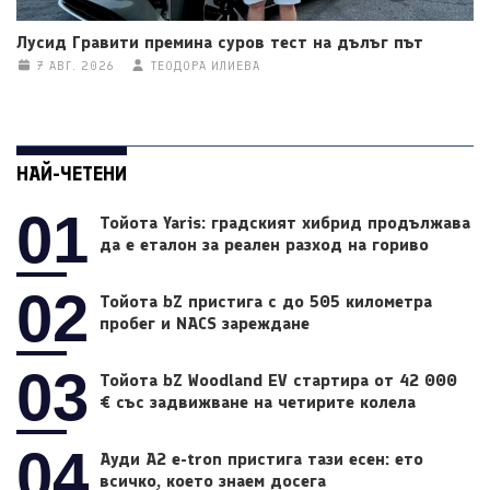
Лусид Гравити премина суров тест на дълъг път
7 АВГ. 2026
ТЕОДОРА ИЛИЕВА
НАЙ-ЧЕТЕНИ
01
Тойота Yaris: градският хибрид продължава
да е еталон за реален разход на гориво
02
Тойота bZ пристига с до 505 километра
пробег и NACS зареждане
03
Тойота bZ Woodland EV стартира от 42 000
€ със задвижване на четирите колела
04
Ауди A2 e-tron пристига тази есен: ето
всичко, което знаем досега