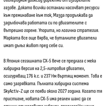
въглеродния диоксид директно от изгорелите
газове. Докато всички останали насочват ресурси
към преминаване към ток, Мазда продължава да
задълбочава работата си по двигателите с
вътрешно горене. Упорита, но логична стратегия.
Марката все още вярва, че буталните двигатели
имат дълъг живот пред себе си.
В Япония сегашната CX-5 вече се предлага с мека
хибридна версия на 2,5-литровия двигател,
осигуряващ 176 к.с. и 237 Нм въртящ момент. Това е
само загрявката. Пълната хибридна система
SkyActiv-Z ще се появи около 2027 година. Когато тя
пристигне, новата CX-5 има реален шанс да се