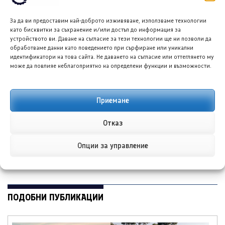
ПРЕДИШНА/СЛЕДВАЩА
За да ви предоставим най-доброто изживяване, използваме технологии
като бисквитки за съхранение и/или достъп до информация за
устройството ви. Даване на съгласие за тези технологии ще ни позволи да
обработваме данни като поведението при сърфиране или уникални
идентификатори на това сайта. Не даването на съгласие или оттеглянето му
може да повлияе неблагоприятно на определени функции и възможности.
Приемане
РивианОС 2.0: Бързината е
Порше 911 GT3 RS ще
ключова при новия
погребе собствената си
Отказ
софтуер
легенда
Опции за управление
←
→
ПОДОБНИ ПУБЛИКАЦИИ