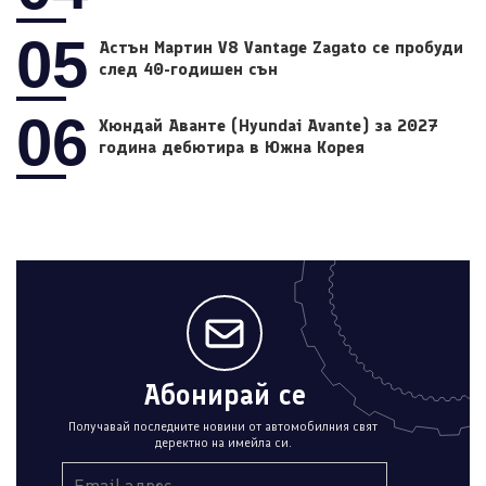
05
Астън Мартин V8 Vantage Zagato се пробуди
след 40-годишен сън
06
Хюндай Аванте (Hyundai Avante) за 2027
година дебютира в Южна Корея
Абонирай се
Получавай последните новини от автомобилния свят
деректно на имейла си.