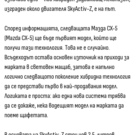
изграден около двигателя SkyActiv-Z, е на път.
Според информацията, следващата Мазда CX-5
(Mazda CX-5) ще бъде първият модел, който ще
получи тази технология. Това не е случайно.
Всъдеходът остава основен източник на приходи за
марката в световен мащаб, затова е напълно
логично следващото поколение хибридна технология
да се представи първо в най-продавания модел.
Логиката е проста: ако една нова система трябва
да се докаже, нека водещият модел на марката да
поеме щафетата.
В основата на SkyActiv-Z стои нов 2,5-литров