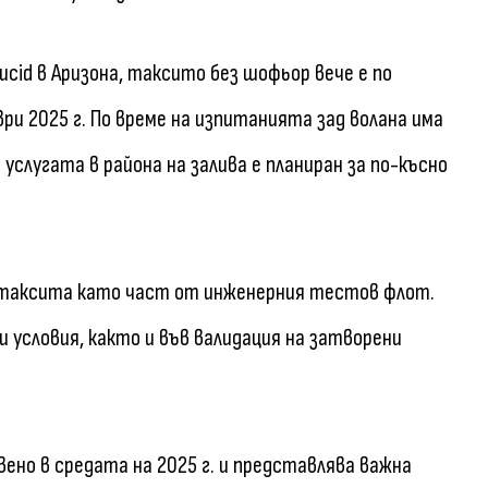
ucid в Аризона, таксито без шофьор вече е по
и 2025 г. По време на изпитанията зад волана има
слугата в района на залива е планиран за по-късно
оботаксита като част от инженерния тестов флот.
 условия, както и във валидация на затворени
вено в средата на 2025 г. и представлява важна