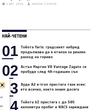
5 АВГ. 2026
НИКОЛА СТОЯНОВ
НАЙ-ЧЕТЕНИ
01
Тойота Yaris: градският хибрид
продължава да е еталон за реален
разход на гориво
02
Астън Мартин V8 Vantage Zagato се
пробуди след 40-годишен сън
03
Ауди A2 e-tron пристига тази есен:
ето всичко, което знаем досега
ки
04
Тойота bZ пристига с до 505
а
не
километра пробег и NACS зареждане