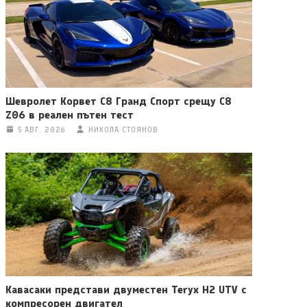
Шевролет Корвет C8 Гранд Спорт срещу C8
Z06 в реален пътен тест
5 АВГ. 2026
НИКОЛА СТОЯНОВ
Кавасаки представи двуместен Teryx H2 UTV с
компресорен двигател