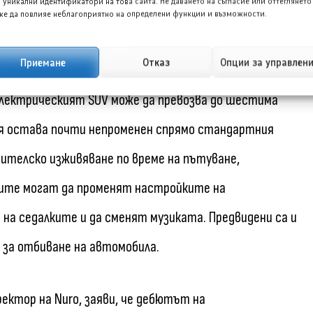
 уникални идентификатори на това сайта. Не даването на съгласие или оттеглянето
е да повлияе неблагоприятно на определени функции и възможности.
Приемане
Отказ
Опции за управлен
втомобил в сферата на автономните таксита,
Електрическият SUV може да превозва до шестима
я остава почти непроменен спрямо стандартния
бителско изживяване по време на пътуване,
ците могат да променят настройките на
а седалките и да сменят музиката. Предвидени са и
а за отбиване на автомобила.
ектор на Nuro, заяви, че дебютът на