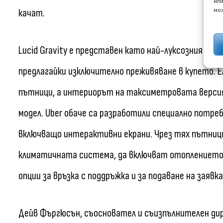
или
мож
качат.
Lucid Gravity е представен като най-луксозния а
предлагайки изключително преживяване в купето. 
пътници, а интериорът на таксиметровата верси
модел. Uber обаче са разработили специално потре
включващо интерактивни екрани. Чрез тях пътни
климатичната система, да включват отоплението н
опции за връзка с поддръжка и за подаване на заявк
Дейв Фъргюсън, съосновател и съизпълнителен дир