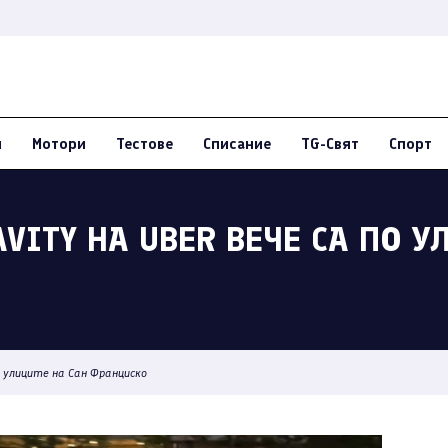
и
Мотори
Тестове
Списание
TG-Свят
Спорт
VITY НА UBER ВЕЧЕ СА ПО У
о улиците на Сан Франциско