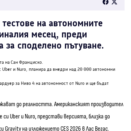
а тестове на автономните
иналия месец, преди
а за споделено пътуване.
та на Сан Франциско.
 Uber и Nuro, планира да внедри над 20 000 автономни
хардуер за Ниво 4 на автономност от Nuro и ще бъдат
лижават до реалността. Американският производител
си Uber и Nuro, представи версията, близка до
Gravity на изложението CES 2026 в Лас Вегас.