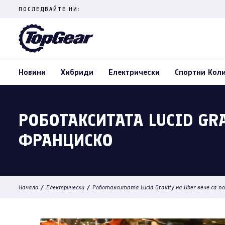
Skip
ПОСЛЕДВАЙТЕ НИ:
to
content
(Press
Enter)
Новини
Хибриди
Електрически
Спортни Кол
РОБОТАКСИТАТА LUCID GRA
ФРАНЦИСКО
/
/
Начало
Електрически
Роботакситата Lucid Gravity на Uber вече са п