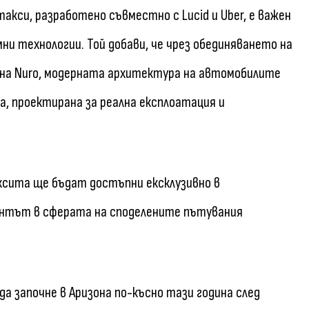
кси, разработено съвместно с Lucid и Uber, е важен
и технологии. Той добави, че чрез обединяването на
 на Nuro, модерната архитектура на автомобилите
га, проектирана за реална експлоатация и
сита ще бъдат достъпни ексклузивно в
антът в сферата на споделените пътувания
а започне в Аризона по-късно тази година след