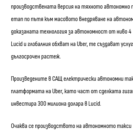
производствената версия на тяхното автономно та
етап по пътя към масовото внедряване на автономн
доказаната технология за автономност от ниво 4
Lucid и глобалния обхват на Uber, те създават услу
дългосрочен растеж.
Произведените в САЩ електрически автономни так
платформата на Uber, като част от сделката гиг
инвестира 300 милиона долара в Lucid.
Очаква се производството на автономното такси д