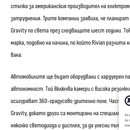
стъпка за американския производител на електром
затруднения. Трите компании заявиха, че планират
Gravity по света през следващите шест години. То
марка, подобно на начина, по който Rivian разчита
вана.
Автомобилите ще бъдат оборудвани с хардуерен пак
автономност. Той включва камери с висока резолюц
осигуряват 360-градусово зрително поле. Част от
Gravity, докато други са монтирани на специално п
За 
за 
няколко светодиода и дисплея, за да улесни пътниц
тез