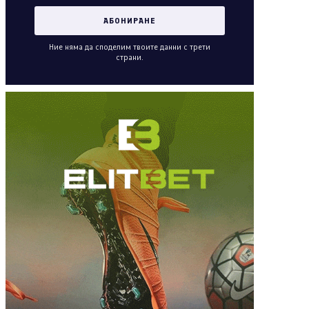
Ние няма да споделим твоите данни с трети
страни.