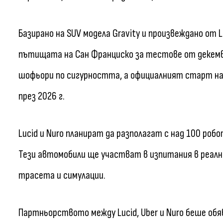
Базирано на SUV модела Gravity и произвеждано от L
пътищата на Сан Франциско за тестове от декемвр
шофьори по сигурността, а официалният старт на у
през 2026 г.
Lucid и Nuro планират да разполагат с над 100 р
Тези автомобили ще участват в изпитания в реални
трасета и симулации.
Партньорството между Lucid, Uber и Nuro беше обя