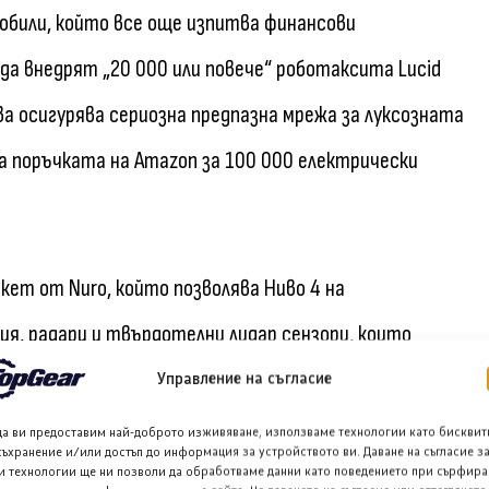
обили, който все още изпитва финансови
 да внедрят „20 000 или повече“ роботаксита Lucid
ва осигурява сериозна предпазна мрежа за луксозната
 на поръчката на Amazon за 100 000 електрически
ет от Nuro, който позволява Ниво 4 на
ия, радари и твърдотелни лидар сензори, които
 тези сензори са интегрирани в каросерията на
Управление на съгласие
роектирана структура на покрива. Тя разполага и с
да ви предоставим най-доброто изживяване, използваме технологии като бисквит
съхранение и/или достъп до информация за устройството ви. Даване на съгласие з
ите да разпознаят своя автомобил, преди да се
и технологии ще ни позволи да обработваме данни като поведението при сърфира