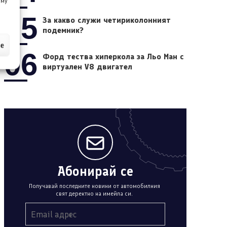
 му
05
За какво служи четириколонният
подемник?
ие
06
Форд тества хиперкола за Льо Ман с
виртуален V8 двигател
Абонирай се
Получавай последните новини от автомобилния
свят деректно на имейла си.