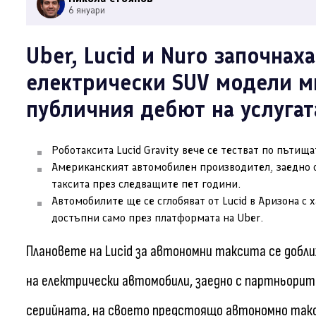
6 януари
Uber, Lucid и Nuro започнах
електрически SUV модели м
публичния дебют на услугат
Роботаксита Lucid Gravity вече се тестват по пътища
Американският автомобилен производител, заедно с
таксита през следващите пет години.
Автомобилите ще се сглобяват от Lucid в Аризона с 
достъпни само през платформата на Uber.
Плановете на Lucid за автономни таксита се доб
на електрически автомобили, заедно с партньорите 
серийната, на своето предстоящо автономно такси 