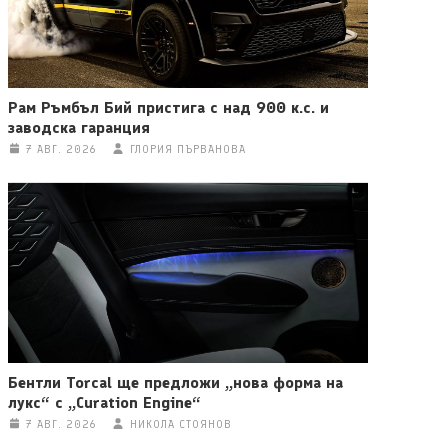
Рам Ръмбъл Бий пристига с над 900 к.с. и
заводска гаранция
7 АВГ. 2026
ГЛОРИЯ ПЪРВАНОВА
Бентли Torcal ще предложи „нова форма на
лукс“ с „Curation Engine“
7 АВГ. 2026
НИКОЛА СТОЯНОВ