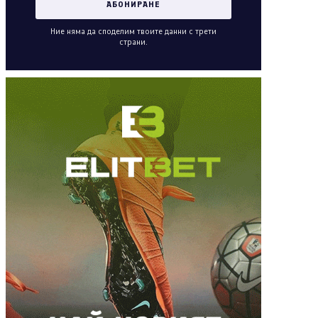
Ние няма да споделим твоите данни с трети
страни.