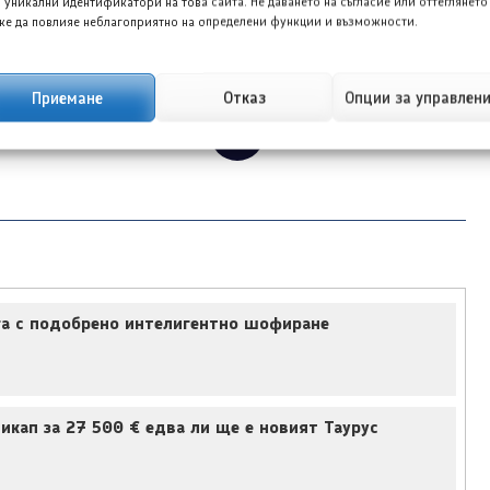
 уникални идентификатори на това сайта. Не даването на съгласие или оттеглянето
е да повлияе неблагоприятно на определени функции и възможности.
Топ 10 на най-надеждните коли втора употеба
Приемане
Отказ
Опции за управлен
→
ига с подобрено интелигентно шофиране
кап за 27 500 € едва ли ще е новият Таурус