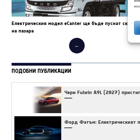
или
мож
Електрическия модел eCanter ще бъде пуснат скоро
на пазара
←
ПОДОБНИ ПУБЛИКАЦИИ
Чери Fulwin A9L (2027) прист
Форд Фатъм: Електрическият пи