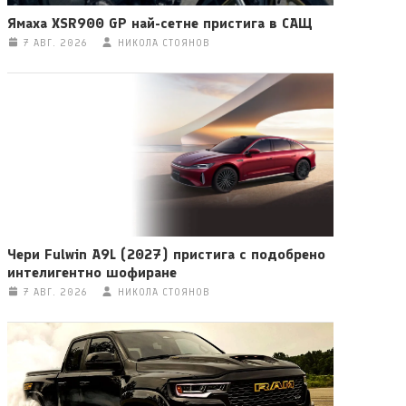
Ямаха XSR900 GP най-сетне пристига в САЩ
7 АВГ. 2026
НИКОЛА СТОЯНОВ
Чери Fulwin A9L (2027) пристига с подобрено
интелигентно шофиране
7 АВГ. 2026
НИКОЛА СТОЯНОВ