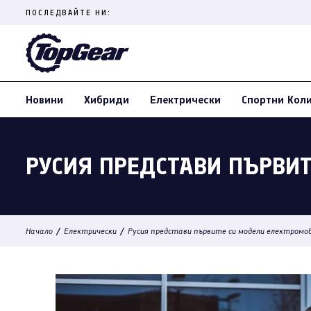
Skip
ПОСЛЕДВАЙТЕ НИ:
to
content
(Press
Enter)
Новини
Хибриди
Електрически
Спортни Кол
РУСИЯ ПРЕДСТАВИ ПЪРВИ
/
/
Начало
Електрически
Русия представи първите си модели електромо