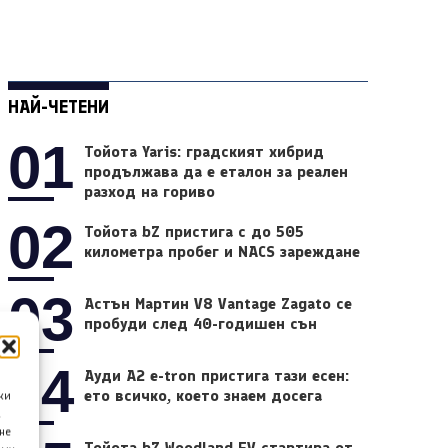
НАЙ-ЧЕТЕНИ
01
Тойота Yaris: градският хибрид
продължава да е еталон за реален
разход на гориво
02
Тойота bZ пристига с до 505
километра пробег и NACS зареждане
03
Астън Мартин V8 Vantage Zagato се
пробуди след 40-годишен сън
04
Ауди A2 e-tron пристига тази есен:
ето всичко, което знаем досега
ки
а
не
Тойота bZ Woodland EV стартира от