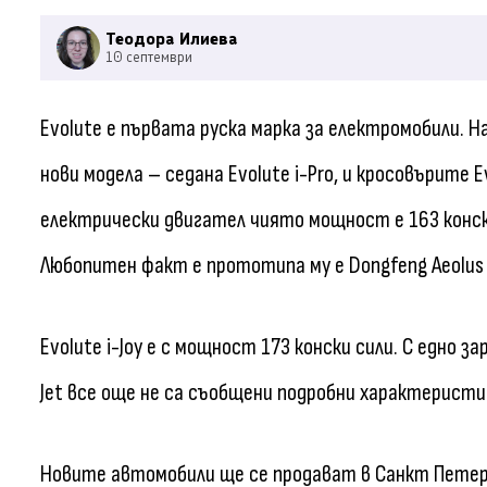
Теодора Илиева
10 септември
Evolute е първата руска марка за електромобили. 
нови модела – седана Evolute i-Pro, и кросовърите Evo
електрически двигател чиято мощност е 163 конски 
Любопитен факт е прототипа му е Dongfeng Aeolus 
Evolute i-Joy е с мощност 173 конски сили. С едно з
Jet все още не са съобщени подробни характеристи
Новите автомобили ще се продават в Санкт Петербу