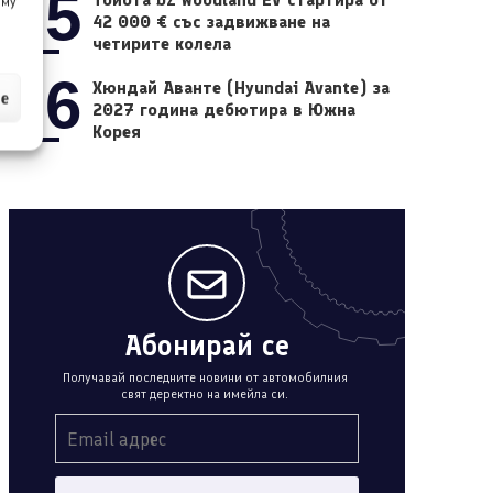
05
 му
42 000 € със задвижване на
четирите колела
06
Хюндай Аванте (Hyundai Avante) за
ие
2027 година дебютира в Южна
Корея
Абонирай се
Получавай последните новини от автомобилния
свят деректно на имейла си.