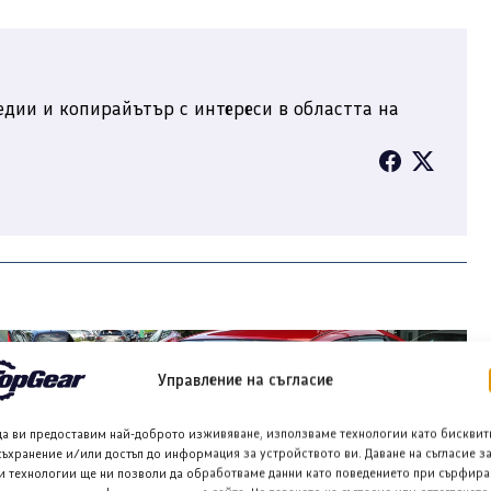
дии и копирайътър с интереси в областта на
Управление на съгласие
да ви предоставим най-доброто изживяване, използваме технологии като бисквит
съхранение и/или достъп до информация за устройството ви. Даване на съгласие з
и технологии ще ни позволи да обработваме данни като поведението при сърфира