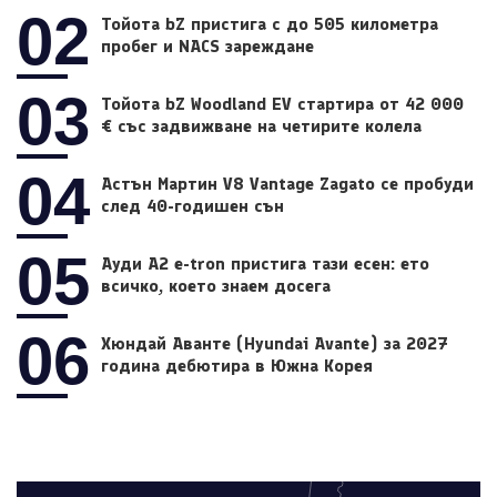
02
Тойота bZ пристига с до 505 километра
пробег и NACS зареждане
03
Тойота bZ Woodland EV стартира от 42 000
€ със задвижване на четирите колела
04
Астън Мартин V8 Vantage Zagato се пробуди
след 40-годишен сън
05
Ауди A2 e-tron пристига тази есен: ето
всичко, което знаем досега
06
Хюндай Аванте (Hyundai Avante) за 2027
година дебютира в Южна Корея