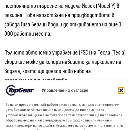
постоянното търсене на модела Игрек (Model Y) в
региона. Това нарастване на производството в
завода Гига Берлин води и до откриването на още 1
000 работни места.
Пълното автономно управление (FSD) на Тесла (Tesla)
скоро ще може да копира навиците за паркиране на
водача, което ще донесе ново ниво на
персонализация и удобство.
Управление на съгласие
Илон Мъск (Elon Musk) заяви, че системата за пълно
За да ви предоставим най-доброто изживяване, използваме технологии
автономно управление (FSD) ще получи гласови
като бисквитки за съхранение и/или достъп до информация за
устройството ви. Даване на съгласие за тези технологии ще ни позволи да
команди Грок (Grok) тази есен. Това ще разшири
обработваме данни като поведението при сърфиране или уникални
начините за взаимодействие с автомобила.
идентификатори на това сайта. Не даването на съгласие или оттеглянето му