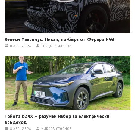
Хенеси Максимус: Пикап, по-бърз от Ферари F40
8 АВГ. 2026
ТЕОДОРА ИЛИЕВА
Тойота bZ4X – разумен избор за електрически
всъдеход
8 АВГ. 2026
НИКОЛА СТОЯНОВ