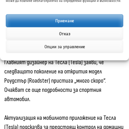
може да повлияе неблагоприятно на определени функции и възможности.
Приложението на Тесла (Tesla) за Андроид (Android)
Приемане
ще получи известия в стил „Активности на живо“.
Тези известия ще предоставят актуална
Отказ
информация в реално време.
Опции за управление
Главният дизайнер на Тесла (Tesla) заяви, че
следващото поколение на открития модел
Роудстър (Roadster) пристига „много скоро“.
Очакват се още подробности за спортния
автомобил.
Актуализация на мобилното приложение на Тесла
(Tesla) подсказва за предстоящ контрол на домашни