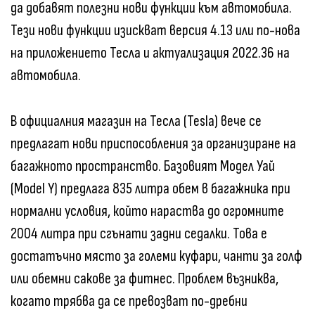
да добавят полезни нови функции към автомобила.
Тези нови функции изискват версия 4.13 или по-нова
на приложението Тесла и актуализация 2022.36 на
автомобила.
В официалния магазин на Тесла (Tesla) вече се
предлагат нови приспособления за организиране на
багажното пространство. Базовият Модел Уай
(Model Y) предлага 835 литра обем в багажника при
нормални условия, който нараства до огромните
2004 литра при сгънати задни седалки. Това е
достатъчно място за големи куфари, чанти за голф
или обемни сакове за фитнес. Проблем възниква,
когато трябва да се превозват по-дребни