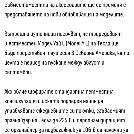
съвместимостта на аксесоарите ще се променя с
представянето на нови обновявания на моделите.
Вътрешни източници посочват, че триредовият
шестместен Модел Уай L (Model Y L) на Тесла ще
бъде представен тази есен в Северна Америка, като
целта е период на пускане между август и
септември.
Ако обаче шофирате стандартна петместна
конфигурация и искате подреден начин да
управлявате ежедневните си покупки, сгъваемият
органайзер на Тесла за 225 € и персонализиращият
се органайнер за подбагажник за 106 € са налични за