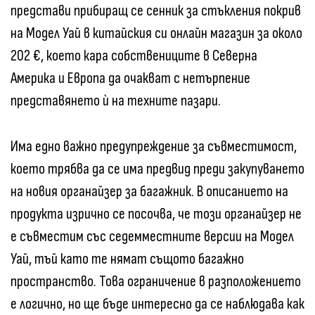
представи прибиращ се сенник за стъкления покрив
на Модел Уай в китайския си онлайн магазин за около
202 €, което кара собствениците в Северна
Америка и Европа да очакват с нетърпение
представянето ѝ на техните пазари.
Има едно важно предупреждение за съвместимост,
което трябва да се има предвид преди закупуването
на новия органайзер за багажник. В описанието на
продукта изрично се посочва, че този органайзер не
е съвместим със седемместните версии на Модел
Уай, тъй като те нямат същото багажно
пространство. Това ограничение в разположението
е логично, но ще бъде интересно да се наблюдава как