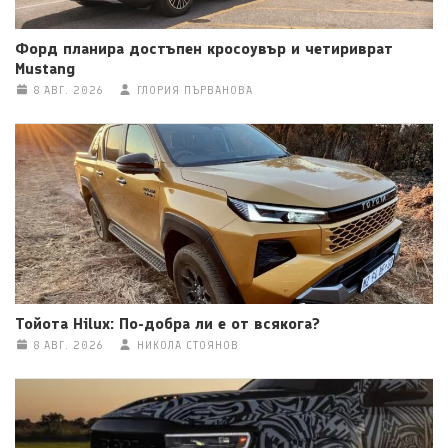
Форд планира достъпен кросоувър и четириврат
Mustang
8 АВГ. 2026
ГЛОРИЯ ПЪРВАНОВА
Тойота Hilux: По-добра ли е от всякога?
8 АВГ. 2026
НИКОЛА СТОЯНОВ