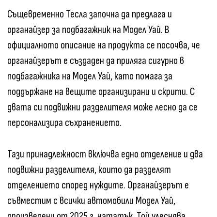
Същевременно Тесла започна да предлага и
органайзер за подбагажник на Модел Уай. В
официалното описание на продукта се посочва, че
органайзерът е създаден да приляга сигурно в
подбагажника на Модел Уай, като помага за
поддържане на вещите организирани и скрити. С
двата си подвижни разделителя може лесно да се
персонализира съхранението.
Тази принадлежност включва едно отделение и два
подвижни разделителя, които да разделят
отделението според нуждите. Органайзерът е
съвместим с всички автомобили Модел Уай,
произведени от 2025 г. нататък. Той улеснява