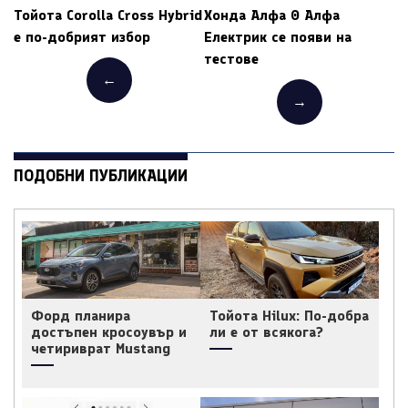
Тойота Corolla Cross Hybrid
Хонда Алфа 0 Алфа
е по-добрият избор
Електрик се появи на
тестове
←
→
ПОДОБНИ ПУБЛИКАЦИИ
Форд планира
Тойота Hilux: По-добра
достъпен кросоувър и
ли е от всякога?
четириврат Mustang