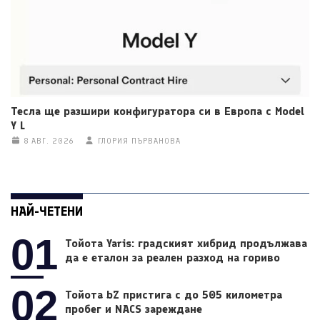
Тесла ще разшири конфигуратора си в Европа с Model
Y L
8 АВГ. 2026
ГЛОРИЯ ПЪРВАНОВА
НАЙ-ЧЕТЕНИ
01
Тойота Yaris: градският хибрид продължава
да е еталон за реален разход на гориво
02
Тойота bZ пристига с до 505 километра
пробег и NACS зареждане