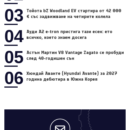
03
Тойота bZ Woodland EV стартира от 42 000
€ със задвижване на четирите колела
04
Ауди A2 e-tron пристига тази есен: ето
всичко, което знаем досега
05
Астън Мартин V8 Vantage Zagato се пробуди
след 40-годишен сън
06
Хюндай Аванте (Hyundai Avante) за 2027
година дебютира в Южна Корея