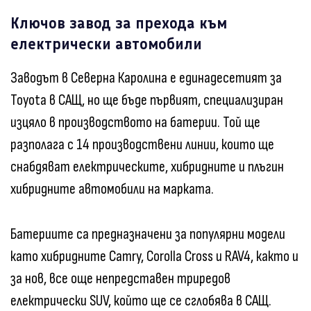
Ключов завод за прехода към
електрически автомобили
Заводът в Северна Каролина е единадесетият за
Toyota в САЩ, но ще бъде първият, специализиран
изцяло в производството на батерии. Той ще
разполага с 14 производствени линии, които ще
снабдяват електрическите, хибридните и плъгин
хибридните автомобили на марката.
Батериите са предназначени за популярни модели
като хибридните Camry, Corolla Cross и RAV4, както и
за нов, все още непредставен триредов
електрически SUV, който ще се сглобява в САЩ.