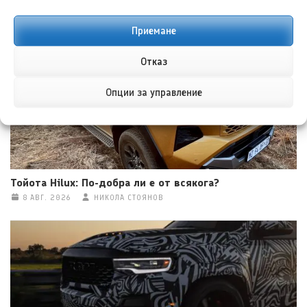
Mustang
8 АВГ. 2026
ГЛОРИЯ ПЪРВАНОВА
Приемане
Отказ
Опции за управление
Тойота Hilux: По-добра ли е от всякога?
8 АВГ. 2026
НИКОЛА СТОЯНОВ