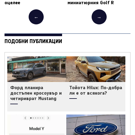
оцелее
миниатюрния Golf R
←
→
ПОДОБНИ ПУБЛИКАЦИИ
Форд планира
Тойота Hilux: По-добра
достъпен кросоувър и
ли е от всякога?
четириврат Mustang