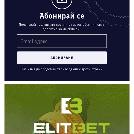
Абонирай се
Получавай последните новини от автомобилния свят
деректно на имейла си.
Ние няма да споделим твоите данни с трети страни.