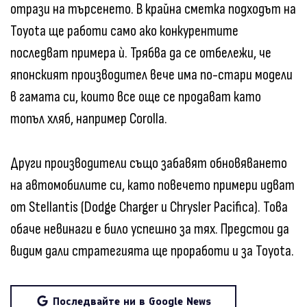
отрази на търсенето. В крайна сметка подходът на
Toyota ще работи само ако конкурентите
последват примера ѝ. Трябва да се отбележи, че
японският производител вече има по-стари модели
в гамата си, които все още се продават като
топъл хляб, например Corolla.
Други производители също забавят обновяването
на автомобилите си, като повечето примери идват
от Stellantis (Dodge Charger и Chrysler Pacifica). Това
обаче невинаги е било успешно за тях. Предстои да
видим дали стратегията ще проработи и за Toyota.
Последвайте ни в Google News