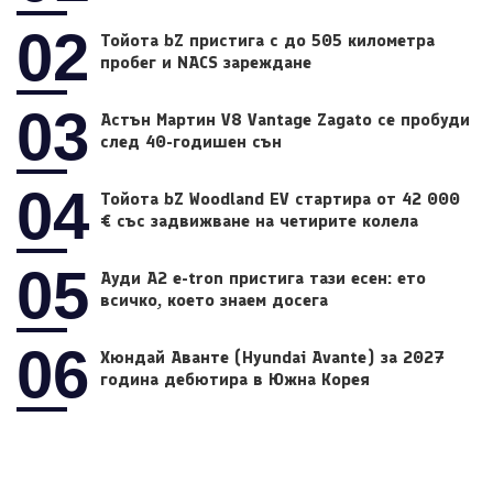
02
Тойота bZ пристига с до 505 километра
пробег и NACS зареждане
03
Астън Мартин V8 Vantage Zagato се пробуди
след 40-годишен сън
04
Тойота bZ Woodland EV стартира от 42 000
€ със задвижване на четирите колела
05
Ауди A2 e-tron пристига тази есен: ето
всичко, което знаем досега
06
Хюндай Аванте (Hyundai Avante) за 2027
година дебютира в Южна Корея