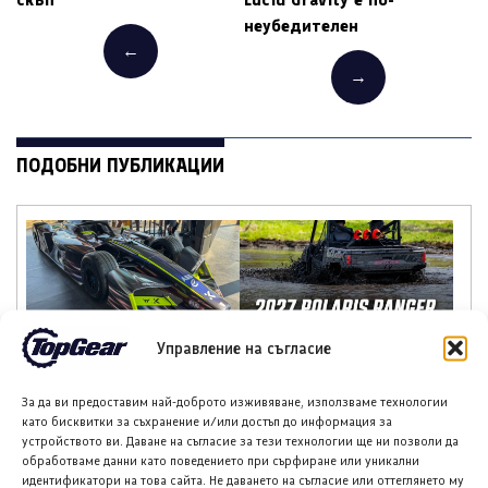
неубедителен
←
→
ПОДОБНИ ПУБЛИКАЦИИ
Купра Gen 4 Formula E
Поларис Рейнджър ХР
Управление на съгласие
дебютира пред
1000 Мъд Едишън за
публика в Гудууд
2027 година
За да ви предоставим най-доброто изживяване, използваме технологии
като бисквитки за съхранение и/или достъп до информация за
устройството ви. Даване на съгласие за тези технологии ще ни позволи да
обработваме данни като поведението при сърфиране или уникални
идентификатори на това сайта. Не даването на съгласие или оттеглянето му