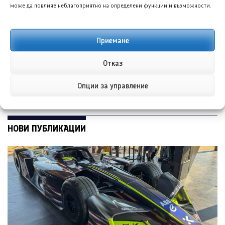
може да повлияе неблагоприятно на определени функции и възможности.
Фолксваген Тигуан R
Хюндай Елантра
моделна година 2027
постави нов
Приемане
е заснет без камуфлаж
исторически рекорд с
над 11 000 поръчки за
ден
Отказ
Опции за управление
НОВИ ПУБЛИКАЦИИ