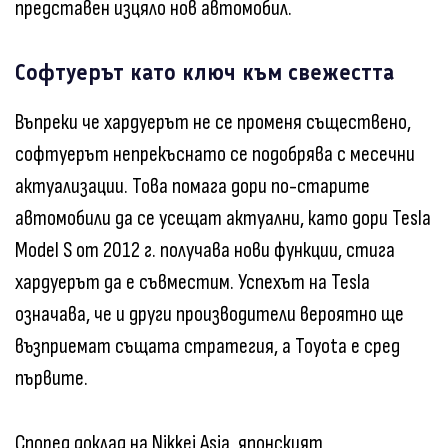
представен изцяло нов автомобил.
Софтуерът като ключ към свежестта
Въпреки че хардуерът не се променя съществено,
софтуерът непрекъснато се подобрява с месечни
актуализации. Това помага дори по-старите
автомобили да се усещат актуални, като дори Tesla
Model S от 2012 г. получава нови функции, стига
хардуерът да е съвместим. Успехът на Tesla
означава, че и други производители вероятно ще
възприемат същата стратегия, а Toyota е сред
първите.
Според доклад на Nikkei Asia, японският