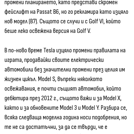
промени планирането, като представи скромен
фейслифт на Passat B6, но го рекламира като изцяло
нов модел (B7). Същото се случи и с Golf VI, който
беше леко освежена версия на Golf V.
В по-ново време Tesla изцяло промени правилата на
играта, продавайки своите електрически
автомобили без значителни промени през целия им
жизнен цикъл. Model S, въпреки няколкото
освежавания, е почти същият автомобил, който
дебютира през 2012 г., същото важи и за Model X,
както и за обновените Model 3 и Model Y. Разбира се,
всяка следваща моделна година носи подобрения, но
те не са достатъчни, за да се твърди, че е