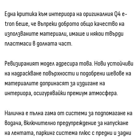
Една критика към интериора на оригиналния Q4 e-
tron беше, че въпреки доброто общо качество на
използваните материали, имаше и някои твърди
пластмаси в долната част.
Ревизираният модел адресира това. Нови устойчиви
на надраскване повърхности и подобрени шевове на
материалите допринасят за издигане на
интериора, осигурявайки премиум атмосфера.
Налична е пълна гама от системи за подпомагане на
водача, включително предупреждение за напускане
на лентата, паркинг система плюс с предни и задни