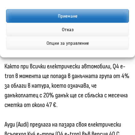
което е с 10 kW по-бързо от предишния модел.
Приемане
Всички модели могат да се зареждат при 11 kW от
Отказ
подходяща AC зарядна точка.
Опции за управление
Данъци и експлоатационни разходи
Както при всички електрически автомобили, Q4 e-
tron в момента ще попада в данъчната група от 4%
за облаги в натура, което означава, че
данъкоплатец с 20% данък ще се сблъска с месечна
сметка от около 47 €.
Ауди (Audi) предлага на пазара своя електрически
всъдеход Ку4 е-трон (Q4 e-tron) във версия 40 С