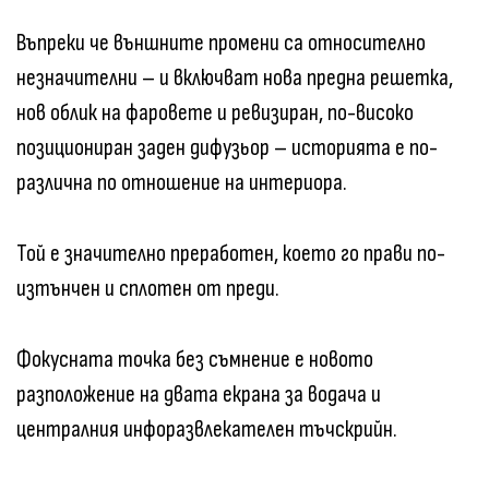
Въпреки че външните промени са относително
незначителни – и включват нова предна решетка,
нов облик на фаровете и ревизиран, по-високо
позициониран заден дифузьор – историята е по-
различна по отношение на интериора.
Той е значително преработен, което го прави по-
изтънчен и сплотен от преди.
Фокусната точка без съмнение е новото
разположение на двата екрана за водача и
централния инфоразвлекателен тъчскрийн.