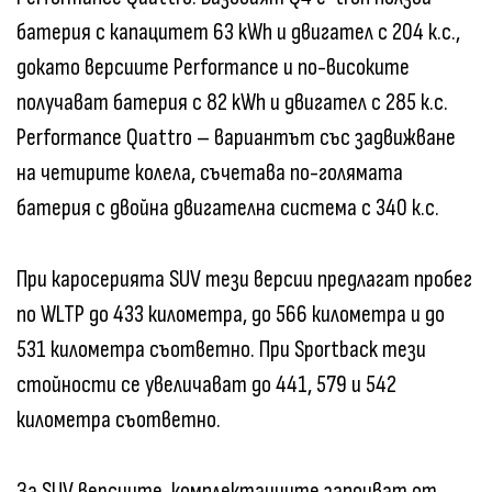
батерия с капацитет 63 kWh и двигател с 204 к.с.,
докато версиите Performance и по-високите
получават батерия с 82 kWh и двигател с 285 к.с.
Performance Quattro – вариантът със задвижване
на четирите колела, съчетава по-голямата
батерия с двойна двигателна система с 340 к.с.
При каросерията SUV тези версии предлагат пробег
по WLTP до 433 километра, до 566 километра и до
531 километра съответно. При Sportback тези
стойности се увеличават до 441, 579 и 542
километра съответно.
За SUV версиите, комплектациите започват от