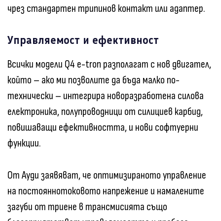
чрез стандартен трипинов контакт или адаптер.
Управляемост и ефективност
Всички модели Q4 e-tron разполагат с нов двигател,
който – ако ми позволите да бъда малко по-
технически – интегрира новоразработена силова
електроника, полупроводници от силициев карбид,
повишаващи ефективността, и нови софтуерни
функции.
От Ауди заявяват, че оптимизираното управление
на постояннотоковото напрежение и намалените
загуби от триене в трансмисията също