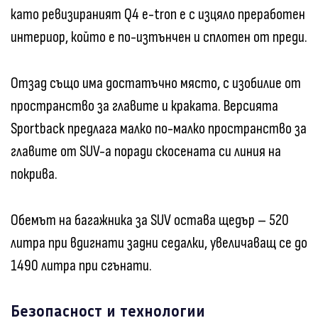
като ревизираният Q4 e-tron е с изцяло преработен
интериор, който е по-изтънчен и сплотен от преди.
Отзад също има достатъчно място, с изобилие от
пространство за главите и краката. Версията
Sportback предлага малко по-малко пространство за
главите от SUV-а поради скосената си линия на
покрива.
Обемът на багажника за SUV остава щедър – 520
литра при вдигнати задни седалки, увеличаващ се до
1490 литра при сгънати.
Безопасност и технологии