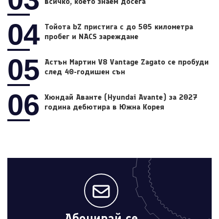
всичко, което знаем досега
04
Тойота bZ пристига с до 505 километра
пробег и NACS зареждане
05
Астън Мартин V8 Vantage Zagato се пробуди
след 40-годишен сън
06
Хюндай Аванте (Hyundai Avante) за 2027
година дебютира в Южна Корея
Абонирай се