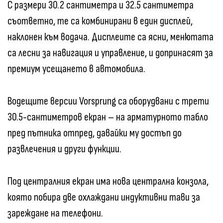
С размери 30.2 сантиметра и 32.5 сантиметра
съответно, те са комбинирани в един дисплей,
наклонен към водача. Дисплеите са ясни, менютата
са лесни за навигация и управление, и допринасят за
премиум усещането в автомобила.
Водещите версии Vorsprung са оборудвани с трети
30.5-сантиметров екран – на арматурното табло
пред пътника отпред, давайки му достъп до
развлечения и други функции.
Под централния екран има нова централна конзола,
която побира две охлаждани индуктивни тави за
зареждане на телефони.