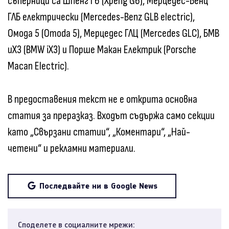
съперници са Шпенг Г6 (Xpeng G6), Мерцедес-Бенц
ГЛБ електрически (Mercedes-Benz GLB electric),
Омода 5 (Omoda 5), Мерцедес ГЛЦ (Mercedes GLC), БМВ
иХ3 (BMW iX3) и Порше Макан Електрик (Porsche
Macan Electric).
В предоставения текст не е открита основна
статия за преразказ. Входът съдържа само секции
като „Свързани статии“, „Коментари“, „Най-
четени“ и рекламни материали.
Последвайте ни в Google News
Споделете в социалните мрежи: