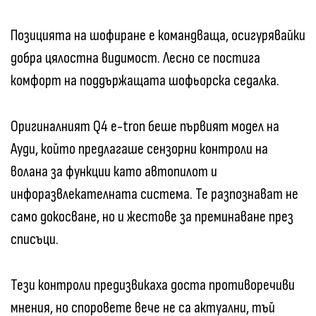
Позицията на шофиране е командваща, осигурявайки
добра цялостна видимост. Лесно се постига
комфорт на поддържащата шофьорска седалка.
Оригиналният Q4 e-tron беше първият модел на
Ауди, който предлагаше сензорни контроли на
волана за функции като автопилот и
инфоразвлекателната система. Те разпознават не
само докосване, но и жестове за преминаване през
списъци.
Тези контроли предизвикаха доста противоречиви
мнения, но споровете вече не са актуални, тъй