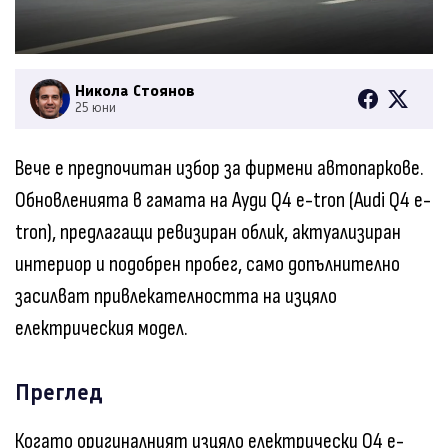
Никола Стоянов
25 юни
Вече е предпочитан избор за фирмени автопаркове.
Обновленията в гамата на Ауди Q4 e-tron (Audi Q4 e-
tron), предлагащи ревизиран облик, актуализиран
интериор и подобрен пробег, само допълнително
засилват привлекателността на изцяло
електрическия модел.
Преглед
Когато оригиналният изцяло електрически Q4 e-