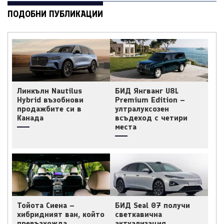
ПОДОБНИ ПУБЛИКАЦИИ
Линкълн Nautilus
БИД Янгванг U8L
Hybrid възобнови
Premium Edition –
продажбите си в
ултралуксозен
Канада
всъдеход с четири
места
Тойота Сиена –
БИД Seal 07 получи
хибридният ван, който
светкавична
превъзхожда
актуализация