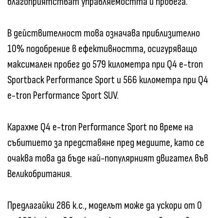
благоприятстват управляемостта и пробега.
В действителност това означава приблизително
10% подобрение в ефективността, осигуряващо
максимален пробег до 579 километра при Q4 e-tron
Sportback Performance Sport и 566 километра при Q4
e-tron Performance Sport SUV.
Карахме Q4 e-tron Performance Sport по време на
събитието за представяне пред медиите, като се
очаква това да бъде най-популярният двигател във
Великобритания.
Предлагайки 286 к.с., моделът може да ускори от 0