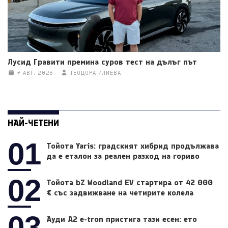
Лусид Гравити премина суров тест на дълъг път
7 АВГ. 2026
ТЕОДОРА ИЛИЕВА
НАЙ-ЧЕТЕНИ
01
Тойота Yaris: градският хибрид продължава
да е еталон за реален разход на гориво
02
Тойота bZ Woodland EV стартира от 42 000
€ със задвижване на четирите колела
03
Ауди A2 e-tron пристига тази есен: ето