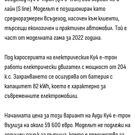
лайн (S line). Моделът е позициониран като
средноразмерен всъдеход, насочен към клиенти,
търсещи екологичен и практичен автомобил. Той е
част от моделната гама за 2022 година.
Под каросерията на електрическия Ку4 е-трон
работи електрически двигател с мощност от 204
к.с. Захранването се осигурява от батерия с
капацитет 82 kWh, което е характерно за
съвременните електромобили.
Началната цена за този вариант на Ауди Ку4 е-трон
възлиза на около 59 600 евро. Моделът не подлежи на
годишен данък за пътища, което е предимство за