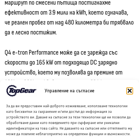
маршрут по смесени пътища постигнахме
ефективност от 3.9 мили на kWh, което означава,
че реален пробег от над 480 километра би трябвало
да е лесно постижим.
Q4 e-tron Performance може да се зарежда със
скорости до 165 kW от подходящо DC зарядно
устройство, което му позволява да премине от
10% до 80% – еквивалентно на до 394 километра –
Управление на съгласие
за 29 минути.
За да ви предоставим най-доброто изживяване, използваме технологии
Базовият Q4 e-tron разполага със 160 kW вградено
като бисквитки за съхранение и/или достъп до информация за
устройството ви. Даване на съгласие за тези технологии ще ни позволи да
зарядно устройство, докато Q4 e-tron Quattro
обработваме данни като поведението при сърфиране или уникални
идентификатори на това сайта. Не даването на съгласие или оттеглянето му
Performance е способен да се зарежда при 185 kW,
може да повлияе неблагоприятно на определени функции и възможности.