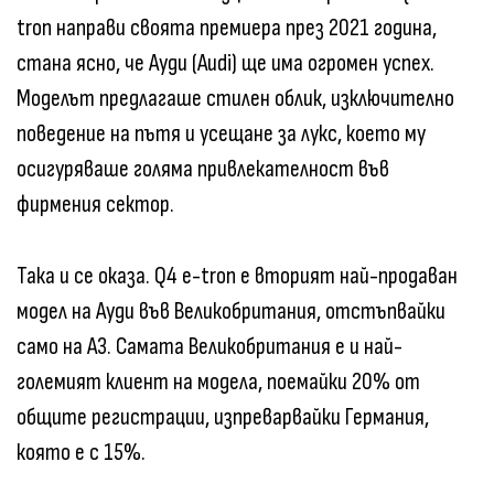
tron направи своята премиера през 2021 година,
стана ясно, че Ауди (Audi) ще има огромен успех.
Моделът предлагаше стилен облик, изключително
поведение на пътя и усещане за лукс, което му
осигуряваше голяма привлекателност във
фирмения сектор.
Така и се оказа. Q4 e-tron е вторият най-продаван
модел на Ауди във Великобритания, отстъпвайки
само на A3. Самата Великобритания е и най-
големият клиент на модела, поемайки 20% от
общите регистрации, изпреварвайки Германия,
която е с 15%.