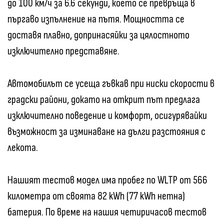
до 100 км/ч за 6.6 секунди, което се превръща в
пъргаво изпълнение на пътя. Мощността се
доставя плавно, допринасяйки за цялостното
изключително представяне.
Автомобилът се усеща гъвкав при ниски скорости в
градски райони, докато на открит път предлага
изключително поведение и комфорт, осигурявайки
възможност за изминаване на дълги разстояния с
лекота.
Нашият тестов модел има пробег по WLTP от 566
километра от своята 82 kWh (77 kWh нетна)
батерия. По време на нашия четиричасов тестов