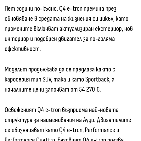
Пет години по-късно, Q4 e-tron премина през
обновяване в средата на жизнения си цикъл, като
промените включват актуализиран екстериор, нов
интериор и подобрен двигател за по-голяма
ефективност.
Моделът продължава да се предлага както с
каросерия тип SUV, така и като Sportback, а
началните цени започват от 54 270 €.
Освеженият Q4 e-tron възприема най-новата
структура за наименования на Ауди. Двигателите
се обозначават като Q4 e-tron, Performance и
Performance Quattro. Базовият Q4 e-tron ползва