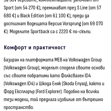
Sport (от 54 270 €), преминават през S Line (от 57
680 €) и Black Edition (от 61 100 €), преди да
достигнат водещата версия Vorsprung (от 69 070
€). Моделите Sportback са с 2220 € по-скъпи.
Комфорт и практичност
Базиран на платформата MEB на Volkswagen Group
(Volkswagen Group), моделът споделя своите основи
със своите побратими като Фолксваген ID4
(Volkswagen ID4) и Шкода Еняк (Skoda Enyaq), както и
Форд Експлорър (Ford Explorer). Подобно на всички
тези модели, той предлага изобилие от вътрешно
пространство.