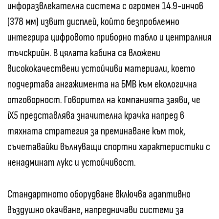
инфоразвлекателна система с огромен 14.9-инчов
(378 мм) извит дисплей, който безпроблемно
интегрира цифровото приборно табло и централния
тъчскрийн. В цялата кабина са вложени
висококачествени устойчиви материали, което
подчертава ангажимента на БМВ към екологична
отговорност. Говорител на компанията заяви, че
iX5 представлява значителна крачка напред в
тяхната стратегия за преминаване към ток,
съчетавайки вълнуващи спортни характеристики с
ненадминат лукс и устойчивост.
Стандартното оборудване включва адаптивно
въздушно окачване, напредничави системи за