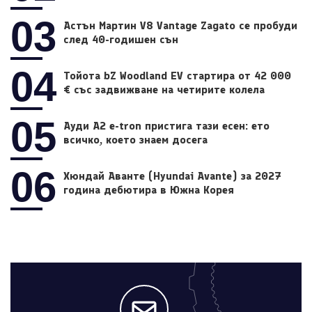
03
Астън Мартин V8 Vantage Zagato се пробуди
след 40-годишен сън
04
Тойота bZ Woodland EV стартира от 42 000
€ със задвижване на четирите колела
05
Ауди A2 e-tron пристига тази есен: ето
всичко, което знаем досега
06
Хюндай Аванте (Hyundai Avante) за 2027
година дебютира в Южна Корея