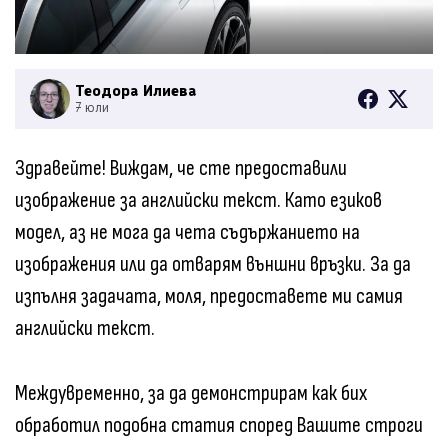
Теодора Илиева
7 юли
Здравейте! Виждам, че сте предоставили
изображение за английски текст. Като езиков
модел, аз не мога да чета съдържанието на
изображения или да отварям външни връзки. За да
изпълня задачата, моля, предоставете ми самия
английски текст.
Междувременно, за да демонстрирам как бих
обработил подобна статия според Вашите строги