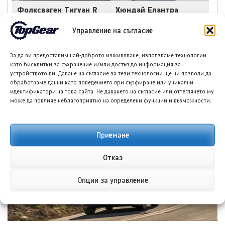
Фолксваген Тигуан R
Хюндай Елантра
моделна година 2027
постави нов
е заснет без камуфлаж
исторически рекорд с
Управление на съгласие
над 11 000 поръчки за
ден
За да ви предоставим най-доброто изживяване, използваме технологии
като бисквитки за съхранение и/или достъп до информация за
устройството ви. Даване на съгласие за тези технологии ще ни позволи да
обработваме данни като поведението при сърфиране или уникални
идентификатори на това сайта. Не даването на съгласие или оттеглянето му
може да повлияе неблагоприятно на определени функции и възможности.
НОВИ ПУБЛИКАЦИИ
Приемане
Отказ
Опции за управление