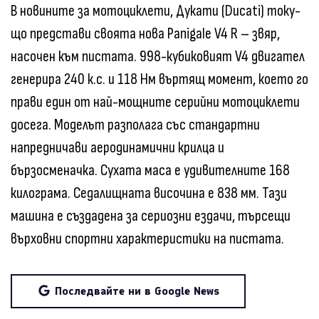
В новините за мотоциклети, Дукати (Ducati) току-
що представи своята нова Panigale V4 R – звяр,
насочен към пистата. 998-кубиковият V4 двигател
генерира 240 к.с. и 118 Нм въртящ момент, което го
прави един от най-мощните серийни мотоциклети
досега. Моделът разполага със стандартни
напредничави аеродинамични крилца и
бързосменачка. Сухата маса е удивителните 168
килограма. Седалищната височина е 838 мм. Тази
машина е създадена за сериозни ездачи, търсещи
върховни спортни характеристики на пистата.
Последвайте ни в Google News