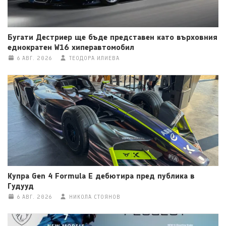
Бугати Дестриер ще бъде представен като върховния
еднократен W16 хиперавтомобил
6 АВГ. 2026
ТЕОДОРА ИЛИЕВА
Купра Gen 4 Formula E дебютира пред публика в
Гудууд
6 АВГ. 2026
НИКОЛА СТОЯНОВ