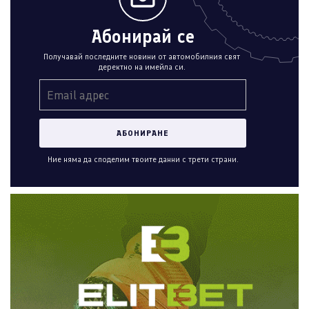
Абонирай се
Получавай последните новини от автомобилния свят
деректно на имейла си.
Ние няма да споделим твоите данни с трети страни.