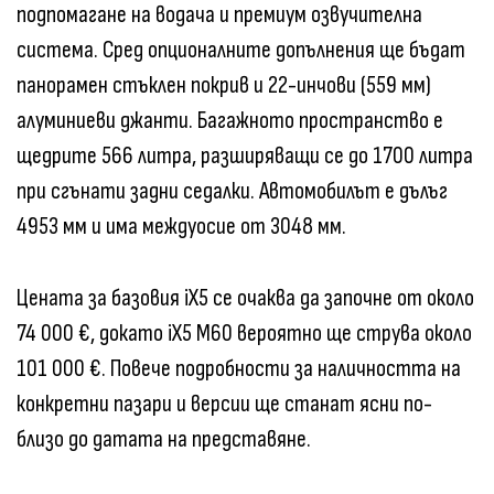
подпомагане на водача и премиум озвучителна
система. Сред опционалните допълнения ще бъдат
панорамен стъклен покрив и 22-инчови (559 мм)
алуминиеви джанти. Багажното пространство е
щедрите 566 литра, разширяващи се до 1700 литра
при сгънати задни седалки. Автомобилът е дълъг
4953 мм и има междуосие от 3048 мм.
Цената за базовия iX5 се очаква да започне от около
74 000 €, докато iX5 M60 вероятно ще струва около
101 000 €. Повече подробности за наличността на
конкретни пазари и версии ще станат ясни по-
близо до датата на представяне.