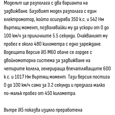
Моделът ще разполага с два варианта на
задвижване. Базовият модел разполага с един
електромотор, който осигурява 350 к.с. и 542 Нм
въртящ момент, позволявайки му да ускори от 0 до
100 км/ч за приличните 5.5 секунди. Очакваният му
пробег е около 480 километра с едно зареждане.
Водещата версия iX5 M60 обаче се гордее с
двойномоторна система за задвижване на
четирите колела, генерираща впечатляващите 600
к.с. и 1017 Нм въртящ момент. Тази версия постига
0 до 100 км/ч само за 3.2 секунди и предлага малко
по-малък пробег от 450 километра.
Вътре iX5 показва изцяло преработена