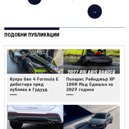
→
ПОДОБНИ ПУБЛИКАЦИИ
Купра Gen 4 Formula E
Поларис Рейнджър ХР
дебютира пред
1000 Мъд Едишън за
публика в Гудууд
2027 година