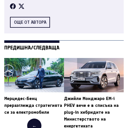
ОЩЕ ОТ АВТОРА
ПРЕДИШНА/СЛЕДВАЩА
Мерцедес-Бенц
Джийли Монджаро EM-i
преразглежда стратегията
PHEV вече е в списъка на
си за електромобили
plug-in хибридите на
Министерството на
←
енергетиката