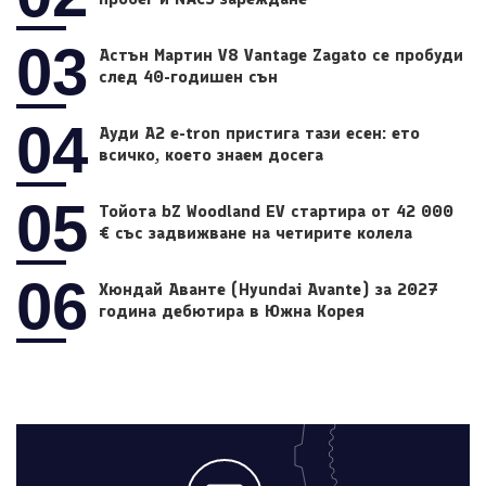
03
Астън Мартин V8 Vantage Zagato се пробуди
след 40-годишен сън
04
Ауди A2 e-tron пристига тази есен: ето
всичко, което знаем досега
05
Тойота bZ Woodland EV стартира от 42 000
€ със задвижване на четирите колела
06
Хюндай Аванте (Hyundai Avante) за 2027
година дебютира в Южна Корея