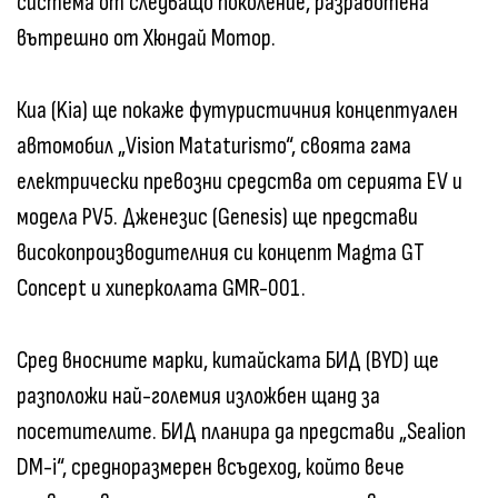
система от следващо поколение, разработена
вътрешно от Хюндай Мотор.
Киа (Kia) ще покаже футуристичния концептуален
автомобил „Vision Mataturismo“, своята гама
електрически превозни средства от серията EV и
модела PV5. Дженезис (Genesis) ще представи
високопроизводителния си концепт Magma GT
Concept и хиперколата GMR-001.
Сред вносните марки, китайската БИД (BYD) ще
разположи най-големия изложбен щанд за
посетителите. БИД планира да представи „Sealion
DM-i“, средноразмерен всъдеход, който вече