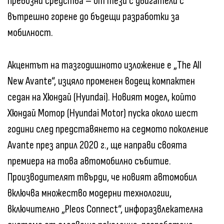
превозни средства – от тези с двигатели с
вътрешно горене до бъдещи разработки за
мобилност.
Акцентът на тазгодишното изложение е „The All
New Avante“, изцяло променен водещ компактен
седан на Хюндай (Hyundai). Новият модел, който
Хюндай Мотор (Hyundai Motor) пуска около шест
години след представянето на седмото поколение
Avante през април 2020 г., ще направи своята
премиера на това автомобилно събитие.
Производителят твърди, че новият автомобил
включва множество модерни технологии,
включително „Pleos Connect“, инфоразвлекателна