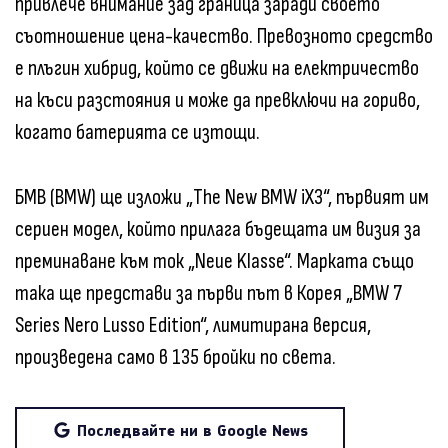
привлече внимание зад граница заради своето
съотношение цена-качество. Превозното средство
е плъгин хибрид, който се движи на електричество
на къси разстояния и може да превключи на гориво,
когато батерията се изтощи.
БМВ (BMW) ще изложи „The New BMW iX3“, първият им
сериен модел, който прилага бъдещата им визия за
преминаване към ток „Neue Klasse“. Марката също
така ще представи за първи път в Корея „BMW 7
Series Nero Lusso Edition“, лимитирана версия,
произведена само в 135 бройки по света.
Последвайте ни в Google News