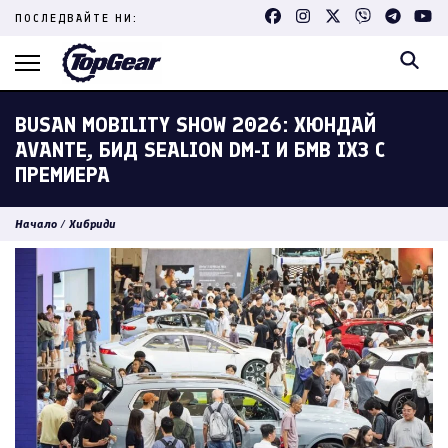
Skip
ПОСЛЕДВАЙТЕ НИ:
to
content
(Press
Enter)
BUSAN MOBILITY SHOW 2026: ХЮНДАЙ
AVANTE, БИД SEALION DM-I И БМВ IX3 С
ПРЕМИЕРА
Начало
/
Хибриди