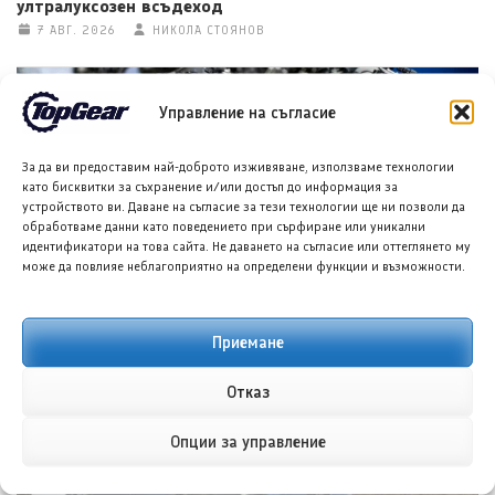
ултралуксозен всъдеход
7 АВГ. 2026
НИКОЛА СТОЯНОВ
Управление на съгласие
За да ви предоставим най-доброто изживяване, използваме технологии
като бисквитки за съхранение и/или достъп до информация за
устройството ви. Даване на съгласие за тези технологии ще ни позволи да
обработваме данни като поведението при сърфиране или уникални
идентификатори на това сайта. Не даването на съгласие или оттеглянето му
може да повлияе неблагоприятно на определени функции и възможности.
Триумф и МотоGP разкриват нов състезателен
двигател за Moto2
7 АВГ. 2026
ТЕОДОРА ИЛИЕВА
Приемане
Отказ
Опции за управление