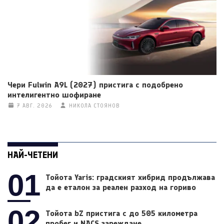
Чери Fulwin A9L (2027) пристига с подобрено
интелигентно шофиране
7 АВГ. 2026
НИКОЛА СТОЯНОВ
НАЙ-ЧЕТЕНИ
01
Тойота Yaris: градският хибрид продължава
да е еталон за реален разход на гориво
02
Тойота bZ пристига с до 505 километра
пробег и NACS зареждане