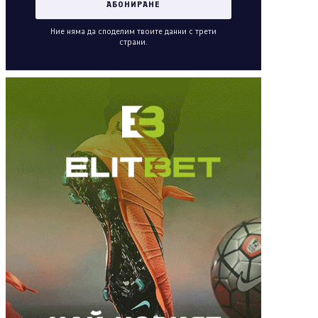
Ние няма да споделим твоите данни с трети
страни.