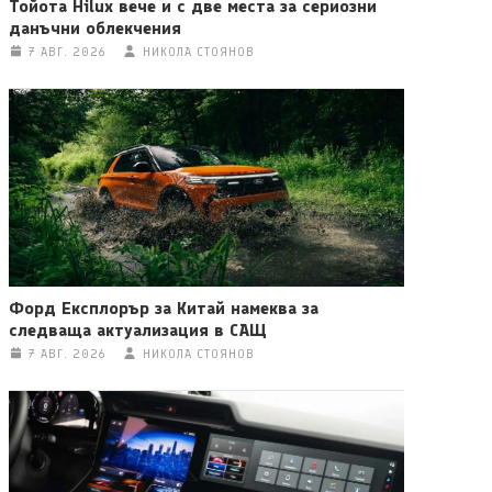
Тойота Hilux вече и с две места за сериозни
данъчни облекчения
7 АВГ. 2026
НИКОЛА СТОЯНОВ
Форд Експлорър за Китай намеква за
следваща актуализация в САЩ
7 АВГ. 2026
НИКОЛА СТОЯНОВ