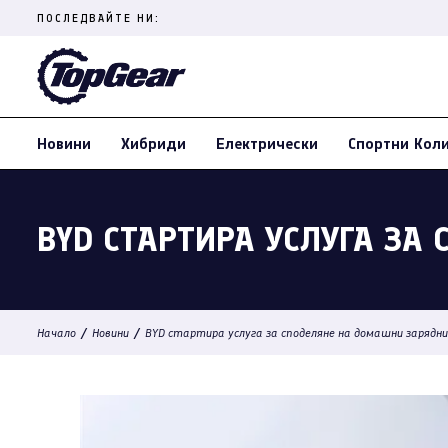
Skip
ПОСЛЕДВАЙТЕ НИ:
to
content
(Press
Enter)
Новини
Хибриди
Електрически
Спортни Кол
BYD СТАРТИРА УСЛУГА З
/
/
Начало
Новини
BYD стартира услуга за споделяне на домашни зарядн