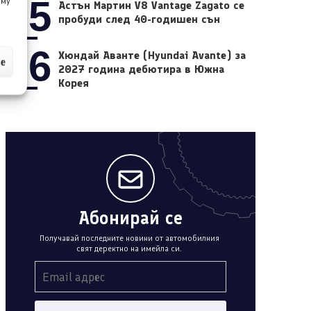
05
 му
Астън Мартин V8 Vantage Zagato се
пробуди след 40-годишен сън
06
Хюндай Аванте (Hyundai Avante) за
ие
2027 година дебютира в Южна
Корея
Абонирай се
Получавай последните новини от автомобилния
свят деректно на имейла си.