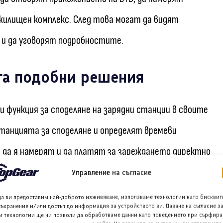
жилищен комплекс. След това могат да видят
 и да уговорят подробностите.
га подобни решения
ли функция за споделяне на зарядни станции в своите
танцията за споделяне и определят времеви
 да я намерят и да платят за зареждането директно
Управление на съгласие
да ви предоставим най-доброто изживяване, използваме технологии като бисквит
съхранение и/или достъп до информация за устройството ви. Даване на съгласие з
я Xpeng споделя, че е задал различни цени на
и технологии ще ни позволи да обработваме данни като поведението при сърфира