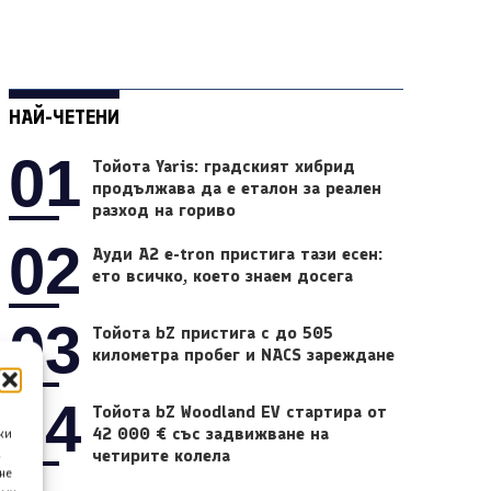
НАЙ-ЧЕТЕНИ
01
Тойота Yaris: градският хибрид
продължава да е еталон за реален
разход на гориво
02
Ауди A2 e-tron пристига тази есен:
ето всичко, което знаем досега
03
Тойота bZ пристига с до 505
километра пробег и NACS зареждане
04
Тойота bZ Woodland EV стартира от
42 000 € със задвижване на
ки
четирите колела
а
не