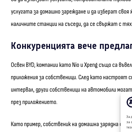
услугата за домашно зареждане и да изберат своя 
наличните станции на съседи, да се свържат с тях
Конкуренцията вече предла
Освен BYD, компании като Nio и Xpeng също са въве
приложения за собственици. След като настроят с
интервал, други собственици на автомобили могат
през приложението.
За 
за 
Като пример, собственик на домашна зарядна станци
тез