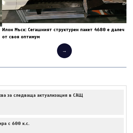
Илон Мъск: Сегашният структурен пакет 4680 е далеч
от своя оптимум
→
ква за следваща актуализация в САЩ
ра с 600 к.с.