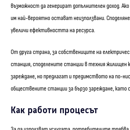
възможност да генерират допълнителен доход. Ако 
им най-вероятно остават неизползвани. Споделянет
увеличи ефективността на ресурса.
От друга страна, за собствениците на електриче
станция, споделените станции в техния жилищен ко
зареждане, но предлагат и предимството на по-нис
обществените станции за бързо зареждане, като 
Как работи процесът
За да използват услугата, потребителите трябва