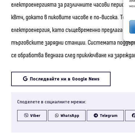
или
електроенергията за различните часови периоди. Н
мож
кВтч, докато в пиковите часове е по-висока. Това м
електроенергия, като същевременно предлага на п
търговските зарядни станции. Системата поддър
се обработва веднага след приключване на зарежда
Последвайте ни в Google News
Споделете в социалните мрежи:
Viber
WhatsApp
Telegram