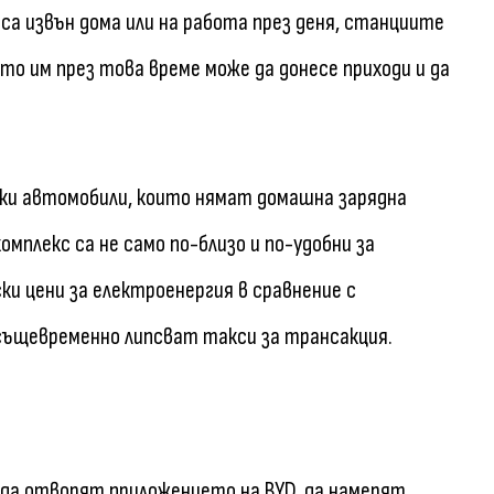
са извън дома или на работа през деня, станциите
о им през това време може да донесе приходи и да
ски автомобили, които нямат домашна зарядна
мплекс са не само по-близо и по-удобни за
ки цени за електроенергия в сравнение с
същевременно липсват такси за трансакция.
 да отворят приложението на BYD, да намерят