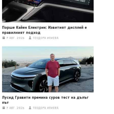
Порше Кайен Електрик: Извитият дисплей е
правилният подход
7 АВГ. 2026
ТЕОДОРА ИЛИЕВА
Лусид Гравити премина суров тест на дълъг
път
7 АВГ. 2026
ТЕОДОРА ИЛИЕВА