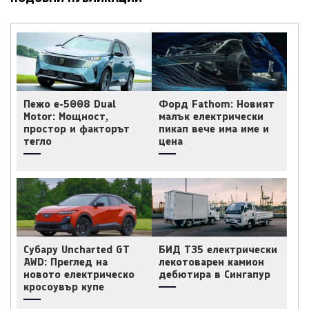
Пежо e-5008 Dual
Форд Fathom: Новият
Motor: Мощност,
малък електрически
простор и факторът
пикап вече има име и
тегло
цена
Субару Uncharted GT
БИД T35 електрически
AWD: Преглед на
лекотоварен камион
новото електрическо
дебютира в Сингапур
кросоувър купе