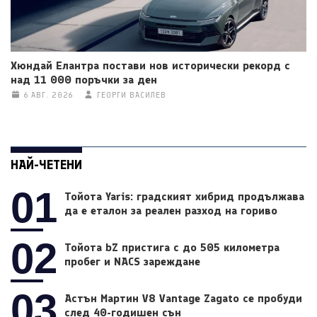
Хюндай Елантра постави нов исторически рекорд с
над 11 000 поръчки за ден
6 АВГ. 2026
ГЕОРГИ ВАСИЛЕВ
НАЙ-ЧЕТЕНИ
01
Тойота Yaris: градският хибрид продължава
да е еталон за реален разход на гориво
02
Тойота bZ пристига с до 505 километра
пробег и NACS зареждане
03
Астън Мартин V8 Vantage Zagato се пробуди
след 40-годишен сън