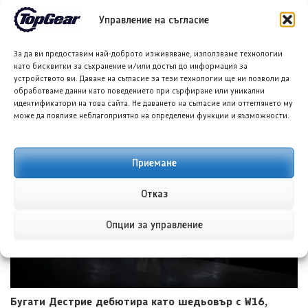
Управление на съгласие
За да ви предоставим най-доброто изживяване, използваме технологии
като бисквитки за съхранение и/или достъп до информация за
устройството ви. Даване на съгласие за тези технологии ще ни позволи да
обработваме данни като поведението при сърфиране или уникални
идентификатори на това сайта. Не даването на съгласие или оттеглянето му
Форд Fathom: Новият малък електрически пикап вече
може да повлияе неблагоприятно на определени функции и възможности.
има име и цена
6 АВГ. 2026
НИКОЛА СТОЯНОВ
Приемане
Отказ
Опции за управление
Бугати Дестрие дебютира като шедьовър с W16,