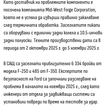
Като доставчик на проблемните компоненти е
посочена компанията Mid-West Forge Corporation,
която не е успяла да извърши правилно закаляване
след термичната обработка. Засегнатите пикапи
са оборудвани с единични задни колела и 10.5-инчови
задни полуоски. Техните производствени дати са в
периода от 2 октомври 2025 г. до 5 ноември 2025 г.
В САЩ са засегнати приблизително 6 334 бройки от
модела F-250 и 485 от F-350. Експертите по
безопасност на Ford са започнали разследване на
проблема в началото на ноември 2025 г., след като
инженери от отдела за задвижващи системи са
установили повреди по време на тестове за удар.