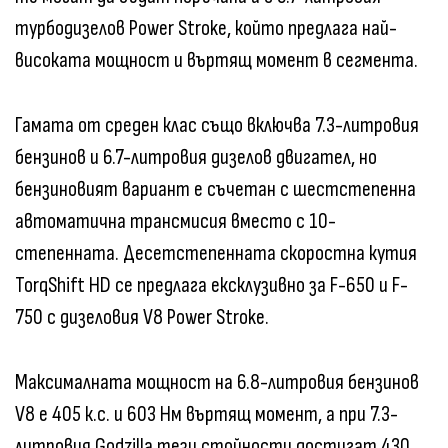
турбодизелов Power Stroke, който предлага най-
високата мощност и въртящ момент в сегмента.
Гамата от среден клас също включва 7.3-литровия
бензинов и 6.7-литровия дизелов двигател, но
бензиновият вариант е съчетан с шестстепенна
автоматична трансмисия вместо с 10-
степенната. Десетстепенната скоростна кутия
TorqShift HD се предлага ексклузивно за F-650 и F-
750 с дизеловия V8 Power Stroke.
Максималната мощност на 6.8-литровия бензинов
V8 е 405 к.с. и 603 Нм въртящ момент, а при 7.3-
литровия Godzilla тези стойности достигат 430