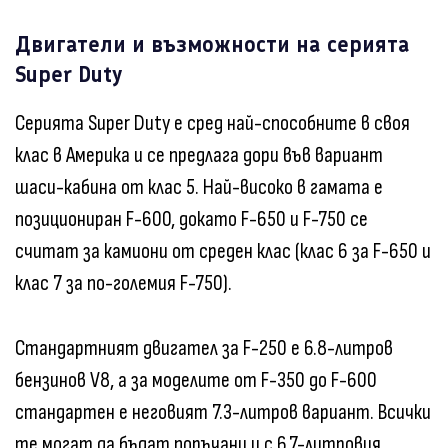
Двигатели и възможности на серията
Super Duty
Серията Super Duty е сред най-способните в своя
клас в Америка и се предлага дори във вариант
шаси-кабина от клас 5. Най-високо в гамата е
позициониран F-600, докато F-650 и F-750 се
считат за камиони от среден клас (клас 6 за F-650 и
клас 7 за по-големия F-750).
Стандартният двигател за F-250 е 6.8-литров
бензинов V8, а за моделите от F-350 до F-600
стандартен е неговият 7.3-литров вариант. Всички
те могат да бъдат поръчани и с 6.7-литровия