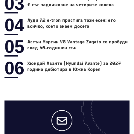
03
€ със задвижване на четирите колела
04
Ауди A2 e-tron пристига тази есен: ето
всичко, което знаем досега
05
Астън Мартин V8 Vantage Zagato се пробуди
след 40-годишен сън
06
Хюндай Аванте (Hyundai Avante) за 2027
година дебютира в Южна Корея