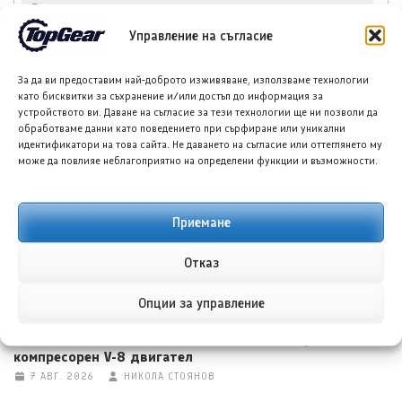
Алпите
Управление на съгласие
За да ви предоставим най-доброто изживяване, използваме технологии
като бисквитки за съхранение и/или достъп до информация за
устройството ви. Даване на съгласие за тези технологии ще ни позволи да
НОВИ ПУБЛИКАЦИИ
обработваме данни като поведението при сърфиране или уникални
идентификатори на това сайта. Не даването на съгласие или оттеглянето му
може да повлияе неблагоприятно на определени функции и възможности.
Приемане
Отказ
Опции за управление
Джип Grand Cherokee SRT Trackhawk се завръща с
компресорен V-8 двигател
7 АВГ. 2026
НИКОЛА СТОЯНОВ