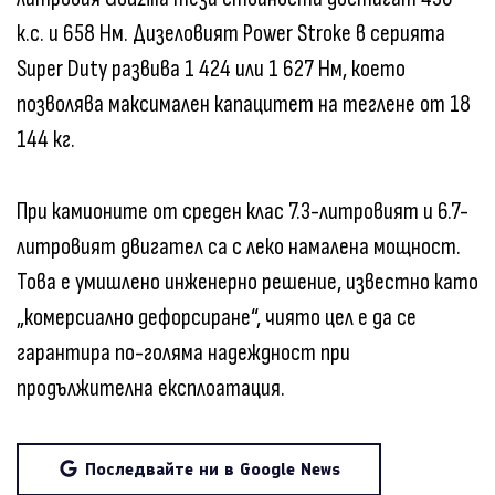
к.с. и 658 Нм. Дизеловият Power Stroke в серията
Super Duty развива 1 424 или 1 627 Нм, което
позволява максимален капацитет на теглене от 18
144 кг.
При камионите от среден клас 7.3-литровият и 6.7-
литровият двигател са с леко намалена мощност.
Това е умишлено инженерно решение, известно като
„комерсиално дефорсиране“, чиято цел е да се
гарантира по-голяма надеждност при
продължителна експлоатация.
Последвайте ни в Google News