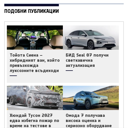
ПОДОБНИ ПУБЛИКАЦИИ
Тойота Сиена –
БИД Seal 07 получи
хибридният ван, който
светкавична
превъзхожда
актуализация
луксозните всъдеходи
Хюндай Тусон 2027
Омода 7 получава
едва избегна пожар по
висока оценка и
време на тестове в
сериозно оборудване