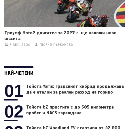
Триумф Moto2 двигател за 2027 г. ще наложи нови
шасита
7 АВГ. 2026
ГЛОРИЯ ПЪРВАНОВА
НАЙ-ЧЕТЕНИ
01
Тойота Yaris: градският хибрид продължава
да е еталон за реален разход на гориво
02
Тойота bZ пристига с до 505 километра
пробег и NACS зареждане
Тойота bZ Woodland EV стартира от 42 000