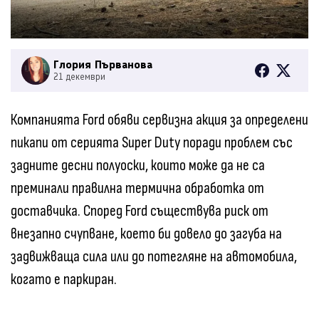
Глория Първанова
21 декември
Компанията Ford обяви сервизна акция за определени
пикапи от серията Super Duty поради проблем със
задните десни полуоски, които може да не са
преминали правилна термична обработка от
доставчика. Според Ford съществува риск от
внезапно счупване, което би довело до загуба на
задвижваща сила или до потегляне на автомобила,
когато е паркиран.