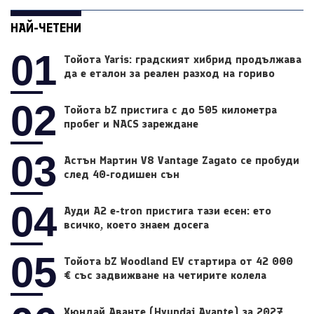
НАЙ-ЧЕТЕНИ
01
Тойота Yaris: градският хибрид продължава
да е еталон за реален разход на гориво
02
Тойота bZ пристига с до 505 километра
пробег и NACS зареждане
03
Астън Мартин V8 Vantage Zagato се пробуди
след 40-годишен сън
04
Ауди A2 e-tron пристига тази есен: ето
всичко, което знаем досега
05
Тойота bZ Woodland EV стартира от 42 000
€ със задвижване на четирите колела
Хюндай Аванте (Hyundai Avante) за 2027