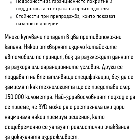
Подробности за гаранционното покритие и
поддръжката от страна на производителя
Стойности при препродажба, които показват
пазарното доверие
Много купувачи попадат в два противоположни
капана. Някои отхвърлят изцяло китайските
автомобили по принцип, без да разглеждат данните
за разхода или гаранционните условия. Други се
поддават на впечатляващи спецификации, без да се
замислят как технологията ще се представи след
150 000 километра. Най-здравословният подход е да
се приеме, че BYD може да е достигнала или дори
надминала някои премиум решения, като
същевременно се запазят реалистични очаквания
за доказаната издръжливост.