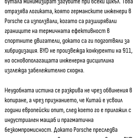
бутала минимизират загубите при всеки цикъл. Това
отразява логиката, която германските инженери в
Porsche са използвали, когато са разширявали
границите на термичната ефективност в
спортните двигатели, докато са ги подготвяли за
хибридизация. BYD не произвежда конкуренти на 911,
но основополагащата инженерна дисциплина
изглежда забележително сходна.
Неудобната истина се разкрива не чрез обвинения в
копиране, а чрез признанието, че Китай е усвоил
години европейски опит, след което го е приложил с
индустриален мащаб и прагматична
безкомпромисност. Докато Porsche преследва