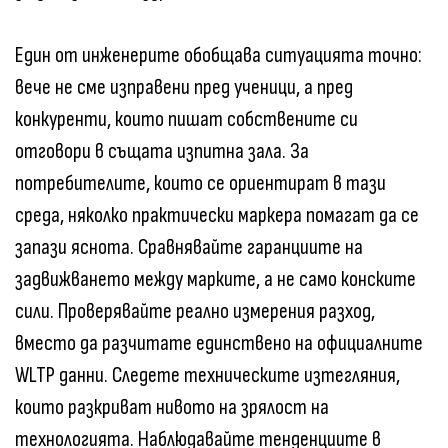
Един от инженерите обобщава ситуацията точно:
вече не сме изправени пред ученици, а пред
конкуренти, които пишат собствените си
отговори в същата изпитна зала. За
потребителите, които се ориентират в тази
среда, няколко практически маркера помагат да се
запази яснота. Сравнявайте гаранциите на
задвижването между марките, а не само конските
сили. Проверявайте реално измерения разход,
вместо да разчитате единствено на официалните
WLTP данни. Следете техническите изтегляния,
които разкриват нивото на зрялост на
технологията. Наблюдавайте тенденциите в