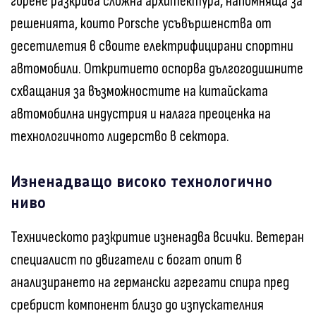
горене разкрива сложна архитектура, напомняща за
решенията, които Porsche усъвършенства от
десетилетия в своите електрифицирани спортни
автомобили. Откритието оспорва дългогодишните
схващания за възможностите на китайската
автомобилна индустрия и налага преоценка на
технологичното лидерство в сектора.
Изненадващо високо технологично
ниво
Техническото разкритие изненадва всички. Ветеран
специалист по двигатели с богат опит в
анализирането на германски агрегати спира пред
сребрист компонент близо до изпускателния