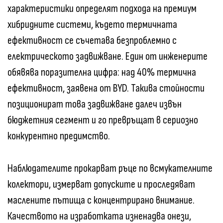
характеристики определят подхода на премиум
хибридните системи, където термичната
ефективност се съчетава безпроблемно с
електрическото задвижване. Един от инженерите
обявява поразителна цифра: над 40% термична
ефективност, заявена от BYD. Такива стойности
позиционират това задвижване далеч извън
бюджетния сегмент и го превръщат в сериозно
конкурентно предимство.
Наблюдателите прокарват ръце по всмукателните
колектори, измерват допуските и проследяват
маслените пътища с концентрирано внимание.
Качеството на изработката изненадва онези,