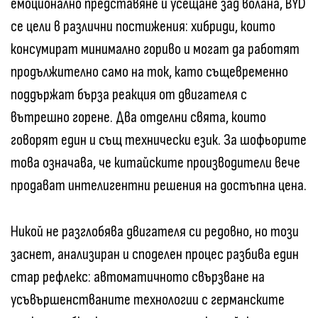
емоционално представяне и усещане зад волана, BYD
се цели в различни постижения: хибриди, които
консумират минимално гориво и могат да работят
продължително само на ток, като същевременно
поддържат бърза реакция от двигателя с
вътрешно горене. Два отделни свята, които
говорят един и същ технически език. За шофьорите
това означава, че китайските производители вече
продават интелигентни решения на достъпна цена.
Никой не разглобява двигателя си редовно, но този
заснет, анализиран и споделен процес разбива един
стар рефлекс: автоматичното свързване на
усъвършенстваните технологии с германските