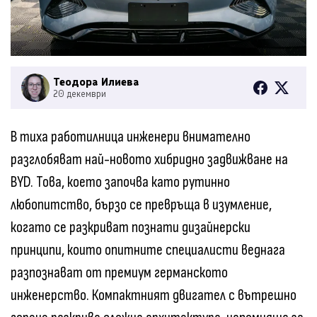
Теодора Илиева
20 декември
В тиха работилница инженери внимателно
разглобяват най-новото хибридно задвижване на
BYD. Това, което започва като рутинно
любопитство, бързо се превръща в изумление,
когато се разкриват познати дизайнерски
принципи, които опитните специалисти веднага
разпознават от премиум германското
инженерство. Компактният двигател с вътрешно