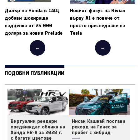
Дилър на Honda в САЩ
Новият фокус на Rivian
добави шокираща
върху AI е повече от
надценка от 25 000
просто преследване на
долара за новия Prelude
Tesla
←
→
ПОДОБНИ ПУБЛИКАЦИИ
Виртуални рендери
Нисан Кашкай постави
предвиждат облика на
рекорд на Гинес за
Хонда HR-V за 2028 г.
пробег с хибрид
с богати цветове