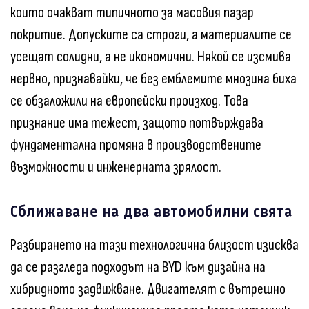
които очакват типичното за масовия пазар
покритие. Допуските са строги, а материалите се
усещат солидни, а не икономични. Някой се изсмива
нервно, признавайки, че без емблемите мнозина биха
се обзаложили на европейски произход. Това
признание има тежест, защото потвърждава
фундаментална промяна в производствените
възможности и инженерната зрялост.
Сближаване на два автомобилни свята
Разбирането на тази технологична близост изисква
да се разгледа подходът на BYD към дизайна на
хибридното задвижване. Двигателят с вътрешно