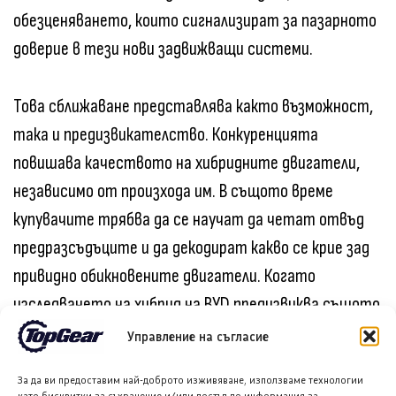
обезценяването, които сигнализират за пазарното
доверие в тези нови задвижващи системи.
Това сближаване представлява както възможност,
така и предизвикателство. Конкуренцията
повишава качеството на хибридните двигатели,
независимо от произхода им. В същото време
купувачите трябва да се научат да четат отвъд
предразсъдъците и да декодират какво се крие зад
привидно обикновените двигатели. Когато
изследването на хибрид на BYD предизвиква същото
техническо любопитство като това на Porsche, ще
Управление на съгласие
е настъпила истинска мисловна промяна. В този ден
За да ви предоставим най-доброто изживяване, използваме технологии
много повече предни капаци вероятно ще бъдат
като бисквитки за съхранение и/или достъп до информация за