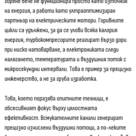
горене вече не функционира просто като източник
на енергия, а работи като ултраоптимизиран
партньор на електрическите мотори. Горивните
цикли са удължени, за да се улови всяка калория
енергия, турбокомпресорите реагират бързо дори
при ниско натоварване, а електрониката следи
налягането, температурата и въздушния поток с
микросекундни интервали. Това е пример за прецизно
инженерство, а не за груба изработка.
Това, което поразява опитните техници, е
обсесивният фокус върху цялостната
ефективност. Всмукателните канали генерират
прецизно изчислени въздушни потоци, а по-леките