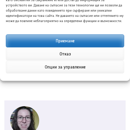
устройството ви. Даване на съгласие за тези технологии ще ни позволи да
вдигнати за по-внимателна проверка.
обработваме данни като поведението при сърфиране или уникални
идентификатори на това сайта. Не даването на съгласие или оттеглянето му
може да повлияе неблагоприятно на определени функции и възможности.
Последвайте ни в Google News
Приемане
Споделете в социалните мрежи:
Отказ
Опции за управление