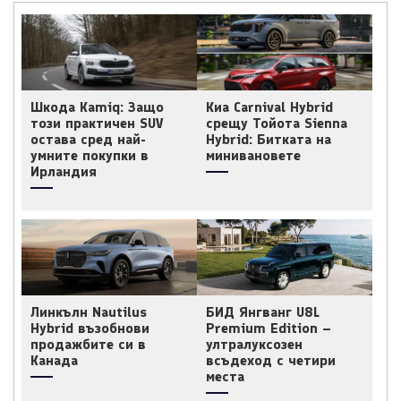
Шкода Kamiq: Защо
Киа Carnival Hybrid
този практичен SUV
срещу Тойота Sienna
остава сред най-
Hybrid: Битката на
умните покупки в
минивановете
Ирландия
Линкълн Nautilus
БИД Янгванг U8L
Hybrid възобнови
Premium Edition –
продажбите си в
ултралуксозен
Канада
всъдеход с четири
места