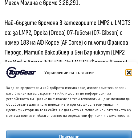
Мигел Молина с време 3:28,291.
Най-бързите времена в категориите LMP2 и LMGT3
са: за LMP2, Орека (Oreca) 07-Гибсън (07-Gibson) с
номер 183 на АФ Корсе (AF Corse) с пилоти Франсоа
Перодо, Матийо Ваксивиер и Бен Барникоут (LMP2
Pro/Am) с време 3:35,526. За LMGT3, Ферари (Ferrari)
296 LMGT3 Evo с номер 21 на Виста АФ Корсе (Vista
Управление на съгласие
AF Corse) с пилоти Франсоа Ерио, Саймън Ман и
За да ви предоставим най-доброто изживяване, използваме технологии
Алесио Ровера с време 3:57,366.
като бисквитки за съхранение и/или достъп до информация за
устройството ви. Даване на съгласие за тези технологии ще ни позволи да
обработваме данни като поведението при сърфиране или уникални
идентификатори на това сайта. Не даването на съгласие или оттеглянето му
Тестовият ден продължава с втората свободна
може да повлияе неблагоприятно на определени функции и възможности.
тренировка, която започва в 15:30 часа местно
време по-късно днес.
Приемане