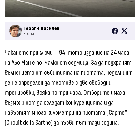
Георги Василев
7 юни
Чакането приключи – 94-тото издание на 24 часа
на Льо Ман е по-малко от седмица. За да подхранят
вълнението от събитията на пистата, неделният
ден е определен за тестове с две свободни
тренировки, всяка по три часа. Отборите имаха
възможност да огледат конкуренцията и да
навъртят много километри на пистата „Сарте“
(Circuit de la Sarthe) за първи път тази година.