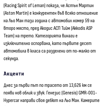
(Racing Spirit of Leman) показа, че Астън Мартин
(Aston Martin) е конкурентен във всяко отношение
на Льо Ман тази година с автомобил номер 59 на
второ място, пред Акодис АСП Тийм (Akkodis ASP
Team) на трето. Категорията винаги е
изключително оспорвана, като първите десет
автомобила в класа са разделени от по-малко от
секунда.
Акценти
Днес за първи път по трасето от 13,626 км се
появи нов облик и звук. Генезис (Genesis) GMR-001-
Hypercar направи своя дебют на Льо Ман. Камерите