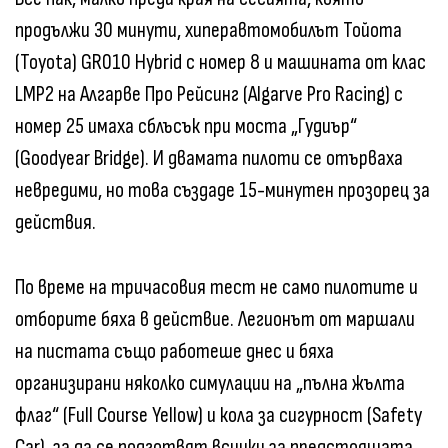
продължи 30 минути, хиперавтомобилът Тойота
(Toyota) GR010 Hybrid с номер 8 и машината от клас
LMP2 на Алгарве Про Рейсинг (Algarve Pro Racing) с
номер 25 имаха сблъсък при моста „Гудиър“
(Goodyear Bridge). И двамата пилоти се отърваха
невредими, но това създаде 15-минутен прозорец за
действия.
По време на тричасовия тест не само пилотите и
отборите бяха в действие. Легионът от маршали
на пистата също работеше днес и бяха
организирани няколко симулации на „пълна жълта
флаг“ (Full Course Yellow) и кола за сигурност (Safety
Car), за да се подготвят всички за предстоящата