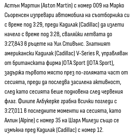
Астън Мартин (Aston Martin) с номер 009 на Марко
Сьоренсен изпревари автомобила на съотборника си
с време под 3:29, преди Кадилак (Cadillac) да излети
начело с време под 3:28, сваляйки летвата до
3:27,843 в ръцете на Уил Стивънс. Златният
американски Кадилак (Cadillac) V-Series R, управляван
от британската фирма JOTA Sport (JOTA Sport),
задържа първото място през по-голямата част от
сесията, преди да последва засилена активност,
след като сесията беше подновена след червения
флаг. Филипе Албукерке грабна всички погледи с
3:27,011 в последните моменти на сесията, като
Алпин (Alpine) с номер 35 на Шарл Милези също се
измъкна пред Кадилак (Cadillac) с номер 12.