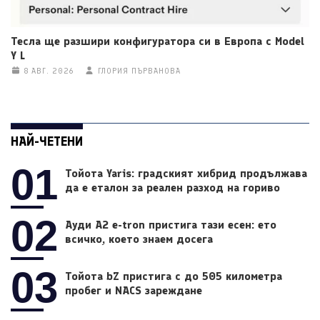
Тесла ще разшири конфигуратора си в Европа с Model
Y L
8 АВГ. 2026
ГЛОРИЯ ПЪРВАНОВА
НАЙ-ЧЕТЕНИ
01
Тойота Yaris: градският хибрид продължава
да е еталон за реален разход на гориво
02
Ауди A2 e-tron пристига тази есен: ето
всичко, което знаем досега
03
Тойота bZ пристига с до 505 километра
пробег и NACS зареждане