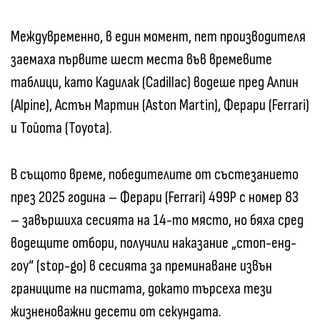
Междувременно, в един момент, пет производителя
заемаха първите шест места във времевите
таблици, като Кадилак (Cadillac) водеше пред Алпин
(Alpine), Астън Мартин (Aston Martin), Ферари (Ferrari)
и Тойота (Toyota).
В същото време, победителите от състезанието
през 2025 година – Ферари (Ferrari) 499P с номер 83
– завършиха сесията на 14-то място, но бяха сред
водещите отбори, получили наказание „стоп-енд-
гоу“ (stop-go) в сесията за преминаване извън
границите на пистата, докато търсеха тези
жизненоважни десети от секундата.