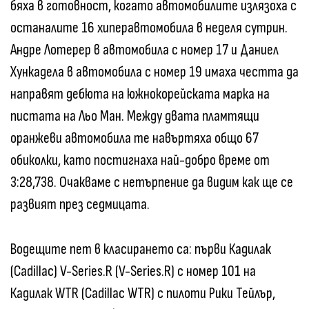
бяха в готовност, когато автомобилите излязоха с
останалите 16 хиперавтомобила в неделя сутрин.
Андре Лотерер в автомобила с номер 17 и Даниел
Хункадела в автомобила с номер 19 имаха честта да
направят дебюта на южнокорейската марка на
пистата на Льо Ман. Между двата пламтящи
оранжеви автомобила те навъртяха общо 67
обиколки, като постигнаха най-добро време от
3:28,738. Очакваме с нетърпение да видим как ще се
развият през седмицата.
Водещите пет в класирането са: първи Кадилак
(Cadillac) V-Series.R (V-Series.R) с номер 101 на
Кадилак WTR (Cadillac WTR) с пилоти Рики Тейлър,