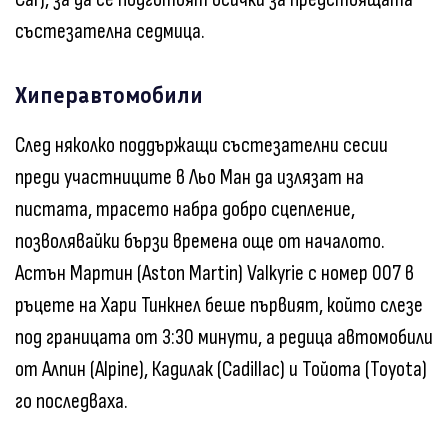
състезателна седмица.
Хиперавтомобили
След няколко поддържащи състезателни сесии
преди участниците в Льо Ман да излязат на
пистата, трасето набра добро сцепление,
позволявайки бързи времена още от началото.
Астън Мартин (Aston Martin) Valkyrie с номер 007 в
ръцете на Хари Тинкнел беше първият, който слезе
под границата от 3:30 минути, а редица автомобили
от Алпин (Alpine), Кадилак (Cadillac) и Тойота (Toyota)
го последваха.