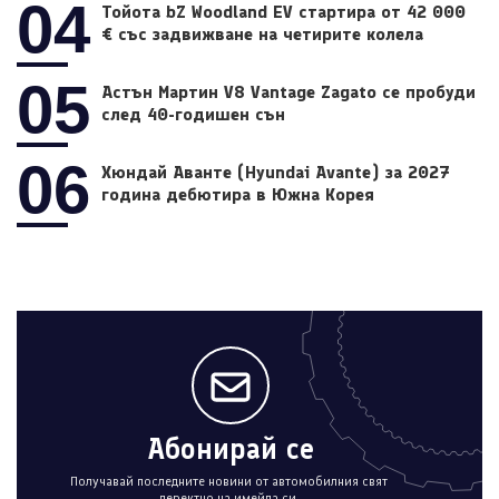
04
Тойота bZ Woodland EV стартира от 42 000
€ със задвижване на четирите колела
05
Астън Мартин V8 Vantage Zagato се пробуди
след 40-годишен сън
06
Хюндай Аванте (Hyundai Avante) за 2027
година дебютира в Южна Корея
Абонирай се
Получавай последните новини от автомобилния свят
деректно на имейла си.