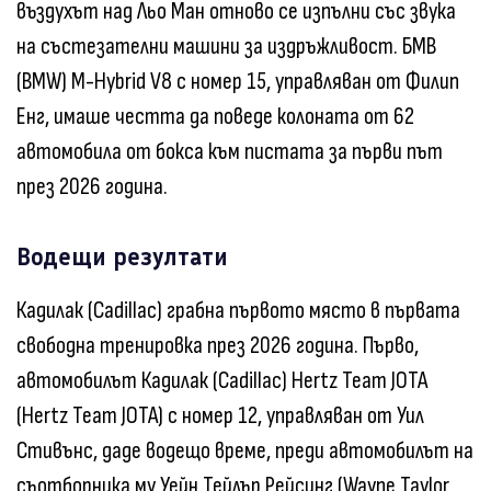
въздухът над Льо Ман отново се изпълни със звука
на състезателни машини за издръжливост. БМВ
(BMW) M-Hybrid V8 с номер 15, управляван от Филип
Енг, имаше честта да поведе колоната от 62
автомобила от бокса към пистата за първи път
през 2026 година.
Водещи резултати
Кадилак (Cadillac) грабна първото място в първата
свободна тренировка през 2026 година. Първо,
автомобилът Кадилак (Cadillac) Hertz Team JOTA
(Hertz Team JOTA) с номер 12, управляван от Уил
Стивънс, даде водещо време, преди автомобилът на
съотборника му Уейн Тейлър Рейсинг (Wayne Taylor