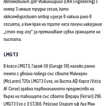
Автомобилът ДКР Инжинийринг (DKR Engineering) с
номер 3 имаше трудна сесия, като
люксембургският отбор излезе в чакъла рано в
сесията, а към края на трите часа получи наказание
„стоп-енд-гоу“ за преминаване извън границите на
пистата.
LMGT3
В класа LMGT3, Гараж 59 (Garage 59) наложи ранно
темпо с двойна победа със своите Маклерен
(McLaren) 720s LMGT3 Evos, но Виста АФ Корсе (Vista
AF Corse) грабна първоначалното предимство на
върха на таблицата със своето Ферари (Ferrari) 296
LMGT3 Evo с 3:57,366. Рейсинг Спирит ъф Льо Ман