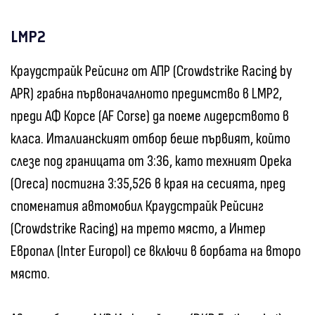
LMP2
Краудстрайк Рейсинг от АПР (Crowdstrike Racing by
APR) грабна първоначалното предимство в LMP2,
преди АФ Корсе (AF Corse) да поеме лидерството в
класа. Италианският отбор беше първият, който
слезе под границата от 3:36, като техният Орека
(Oreca) постигна 3:35,526 в края на сесията, пред
споменатия автомобил Краудстрайк Рейсинг
(Crowdstrike Racing) на трето място, а Интер
Европал (Inter Europol) се включи в борбата на второ
място.