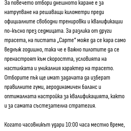
За повечето отбори днешното каране е за
натрупване на решаващи километри преди
официалните свободни тренировки и квалификации
по-късно през седмицата. За разлика от други
трасета, на пистата „Сарте“ може да се кара само
веднъж годишно, така че е важно пилотите да се
пренастроят към скоростта, условията на
настилката и уникалния характер на трасето.
Отборите пък ще имат задачата да изберат
правилните гуми, аеродинамичен баланс и
оптималната настройка за квалификацията, както
и за самата състезателна стратегия.
Когато часовникът удари 10:00 часа местно време,