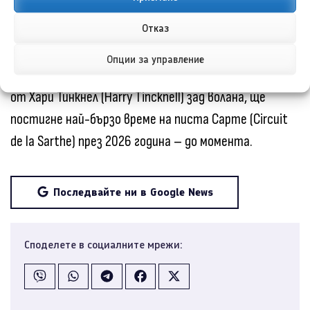
Астън Мартин (Aston Martin) ще се завърне на върха
Отказ
в класациите по време на Льо Ман. Автомобилът,
Опции за управление
любимец на публиката, с приятен звук, управляван
от Хари Тинкнел (Harry Tincknell) зад волана, ще
постигне най-бързо време на писта Сарте (Circuit
de la Sarthe) през 2026 година – до момента.
Последвайте ни в Google News
Споделете в социалните мрежи: