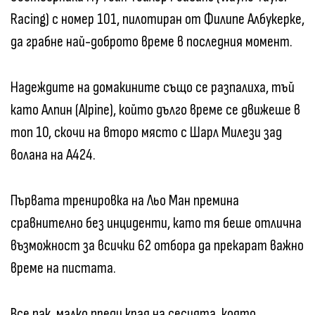
Racing) с номер 101, пилотиран от Филипе Албукерке,
да грабне най-доброто време в последния момент.
Надеждите на домакините също се разпалиха, тъй
като Алпин (Alpine), който дълго време се движеше в
топ 10, скочи на второ място с Шарл Милези зад
волана на А424.
Първата тренировка на Льо Ман премина
сравнително без инциденти, като тя беше отлична
възможност за всички 62 отбора да прекарат важно
време на пистата.
Все пак, малко преди края на сесията, която