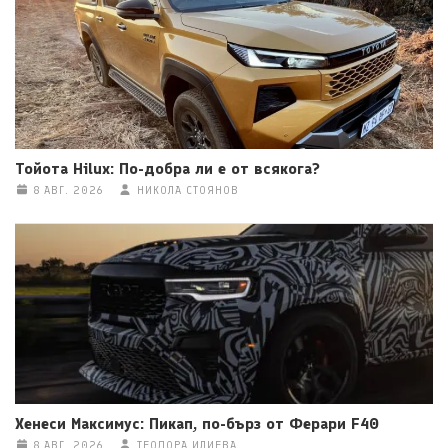
Тойота Hilux: По-добра ли е от всякога?
8 АВГ. 2026
НИКОЛА СТОЯНОВ
Хенеси Максимус: Пикап, по-бърз от Ферари F40
8 АВГ. 2026
ТЕОДОРА ИЛИЕВА