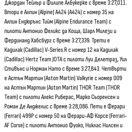
Джордан Тейлър и Филипе Албукерке с време 3:27,011.
Втори е Алпин (Alpine) А424 (A424) с номер 35 на
Алпин Ендюрънс Тийм (Alpine Endurance Team) с
пилоти Антонио Феликс да Коща, Шарл Милези и
Фердинанд Хабсбург с време 3:27,339. Трети е
Кадилак (Cadillac) V-Series.R с номер 12 на Кадилак
(Cadillac) Hertz Team JOTA с пилоти Луи Делетраз, Уил
Стивънс и Норман Нато с време 3:27,843. Четвърти
е Астън Мартин (Aston Martin) Valkyrie с номер 009
на Астън Мартин (Aston Martin) THOR Team (THOR
Team) с пилоти Алекс Риберас, Марко Сьоренсен и
Роман Де Анджелис с време 3:28,086. Пети е Ферари
(Ferrari) 499P с номер 50 на Ферари-АФ Корсе (Ferrari-
AF Corse) с пилоти Антонио Фуоко, Никлас Нилсен и