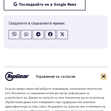
Последвайте ни в Google News
Споделете в социалните мрежи:
Управление на съгласие
За да ви предоставим най-доброто изживяване, използваме технологии
като бисквитки за съхранение и/или достъп до информация за
устройството ви. Даване на съгласие за тези технологии ще ни позволи да
Никола Стоянов
обработваме данни като поведението при сърфиране или уникални
идентификатори на това сайта. Не даването на съгласие или оттеглянето му
Никола Стоянов е автомобилен журналист в
може да повлияе неблагоприятно на определени функции и възможности.