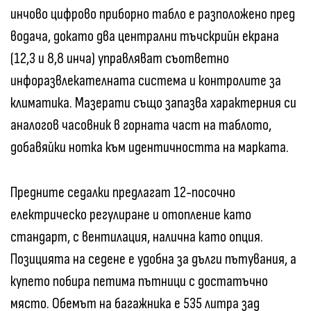
инчово цифрово приборно табло е разположено пред
водача, докато два централни тъчскрийн екрана
(12,3 и 8,8 инча) управляват съответно
инфоразвлекателната система и контролите за
климатика. Мазерати също запазва характерния си
аналогов часовник в горната част на таблото,
добавяйки нотка към идентичността на марката.
Предните седалки предлагат 12-посочно
електрическо регулиране и отопление като
стандарт, с вентилация, налична като опция.
Позицията на седене е удобна за дълги пътувания, а
купето побира петима пътници с достатъчно
място. Обемът на багажника е 535 литра зад