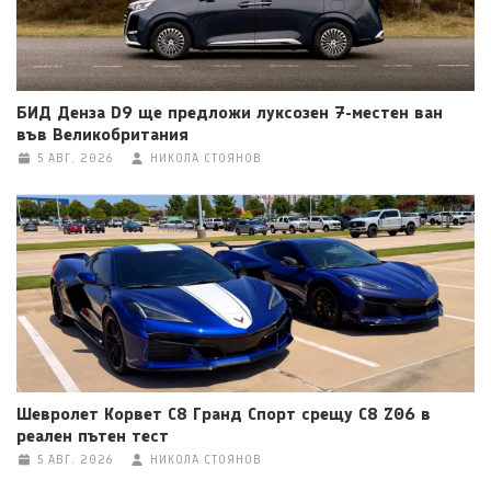
БИД Денза D9 ще предложи луксозен 7-местен ван
във Великобритания
5 АВГ. 2026
НИКОЛА СТОЯНОВ
Шевролет Корвет C8 Гранд Спорт срещу C8 Z06 в
реален пътен тест
5 АВГ. 2026
НИКОЛА СТОЯНОВ