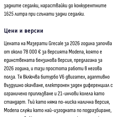
задните седалки, нараствайки до конкурентните
1625 литра при сгънати задни седалки.
Цени и версии
Цената на Мазерати Grecale за 2026 година започва
от около 78 000 € за версията Modena, която е
единствената бензинова версия, предлагана за
2026 година, и тази простота работи в негова
полза. Тя включва битурбо V6 двигател, адаптивно
въздушно окачване, електронен заден диференциал с
ограничено приплъзване и 21-инчови колела като
стандарт. Тъй като няма по-ниска налична версия,
Modena служи като най-изгодната по подразбиране,