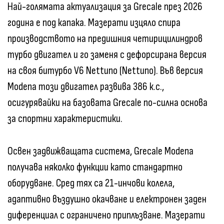
Най-голямата актуализация за Grecale през 2026
година е под капака. Мазерати изцяло спира
производството на предишния четирицилиндров
турбо двигател и го заменя с дефорсирана версия
на своя битурбо V6 Nettuno (Nettuno). Във версия
Modena този двигател развива 386 к.с.,
осигурявайки на базовата Grecale по-силна основа
за спортни характеристики.
Освен задвижващата система, Grecale Modena
получава няколко функции като стандартно
оборудване. Сред тях са 21-инчови колела,
адаптивно въздушно окачване и електронен заден
диференциал с ограничено приплъзване. Мазерати