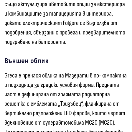
също актуализира цветовите опции за екстериора
и комбинациите за тапицерията в интериора,
докато електрическият Folgore се възползва от
подобрения, свързани с пробега и предварителното
подгряване на батерията.
Външен облик
Grecale пренася облика на Мазерати в по-компактна
и подходяща за градски условия форма. Предната
част е дефинирана от голямата радиаторна
решетка с емблемата „Тризъбец“, фланкирана от
вертикално разположени LED фарове, които черпят
вдъхновение от суперавтомобила MC20 (MC20).