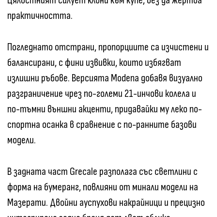
Цялостният силует клони към купе, без да жертва
практичността.
Погледнато отстрани, пропорциите са изчистени и
балансирани, с фини извивки, които избягват
излишни ръбове. Версията Modena добавя визуално
разграничение чрез по-големи 21-инчови колела и
по-тъмни външни акценти, придавайки му леко по-
спортна осанка в сравнение с по-ранните базови
модели.
В задната част Grecale разполага със светлини с
форма на бумеранг, повлияни от минали модели на
Мазерати. Двойни ауспухови накрайници и прецизно