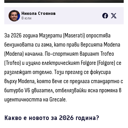
Никола Стоянов
8 юли
За 2026 година Мазерати (Maserati) опростява
бензиновата си гама, като прави версията Modena
(Modena) начална. По-спортният вариант Trofeo
(Trofeo) и изцяло електрическият Folgore (Folgore) се
разглеждат отделно. Този преглед се фокусира
върху Modena, която вече се предлага стандартно с
битурбо V6 двигател, отбелязвайки ясна промяна в
идентичността на Grecale.
Какво е новото за 2026 година?