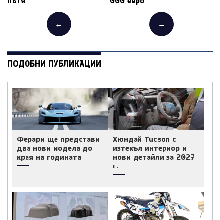
пътя
000 евро
←
→
ПОДОБНИ ПУБЛИКАЦИИ
Ферари ще представи
Хюндай Tucson с
два нови модела до
изтекъл интериор и
края на годината
нови детайли за 2027
г.