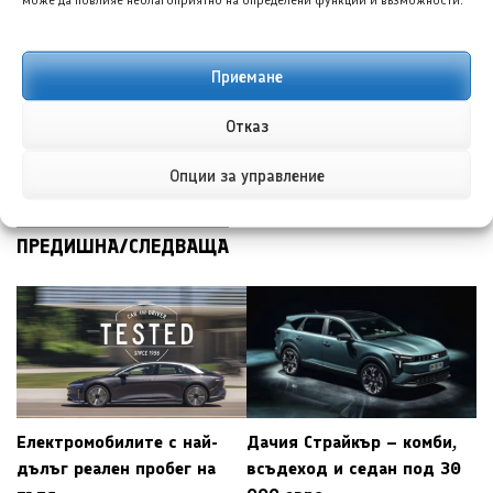
TopGear.bg, специализиран в разказването на
истории зад ...
Приемане
Отказ
ОЩЕ ОТ АВТОРА
Опции за управление
ПРЕДИШНА/СЛЕДВАЩА
Електромобилите с най-
Дачия Страйкър – комби,
дълъг реален пробег на
всъдеход и седан под 30