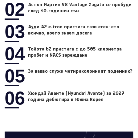
02
Астън Мартин V8 Vantage Zagato се пробуди
след 40-годишен сън
03
Ауди A2 e-tron пристига тази есен: ето
всичко, което знаем досега
04
Тойота bZ пристига с до 505 километра
пробег и NACS зареждане
05
За какво служи четириколонният подемник?
06
Хюндай Аванте (Hyundai Avante) за 2027
година дебютира в Южна Корея