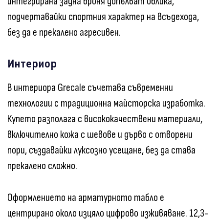
интегрирана задна броня допълват облика,
подчертавайки спортния характер на всъдехода,
без да е прекалено агресивен.
Интериор
В интериора Grecale съчетава съвременни
технологии с традиционна майсторска изработка.
Купето разполага с висококачествени материали,
включително кожа с шевове и дърво с отворени
пори, създавайки луксозно усещане, без да става
прекалено сложно.
Оформлението на арматурното табло е
центрирано около изцяло цифрово изживяване. 12,3-