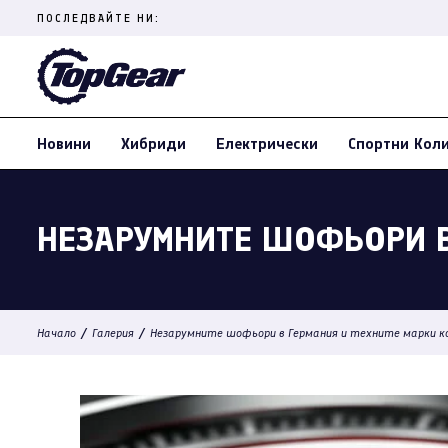
Skip
ПОСЛЕДВАЙТЕ НИ:
to
content
(Press
Enter)
Новини
Хибриди
Електрически
Спортни Кол
НЕЗАРУМНИТЕ ШОФЬОРИ В
/
/
Начало
Галерия
Незарумните шофьори в Германия и техните марки к