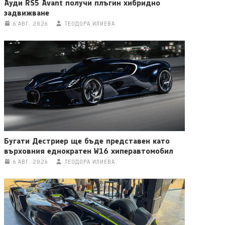
Ауди RS5 Avant получи плъгин хибридно
задвижване
6 АВГ. 2026
ТЕОДОРА ИЛИЕВА
Бугати Дестриер ще бъде представен като
върховния еднократен W16 хиперавтомобил
6 АВГ. 2026
ТЕОДОРА ИЛИЕВА