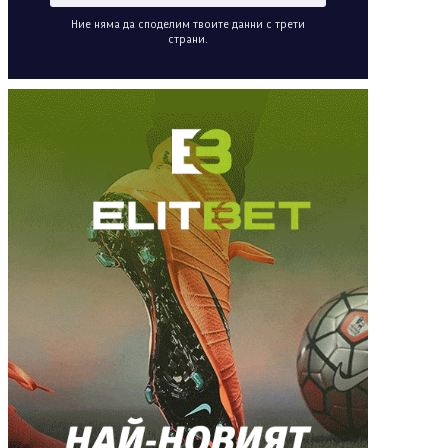
Ние няма да споделим твоите данни с трети
страни.