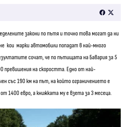
пределените закони по пътя и точно това могат да ни
ане кои марки автомобили попадат в най-много
зултатите сочат, че по пътищата на Бавария за 5
00 превишения на скоростта. Едно от най-
чен със 190 км на път, на който ограничението е
 от 1400 евро, а книжката му е взета за 3 месеца.