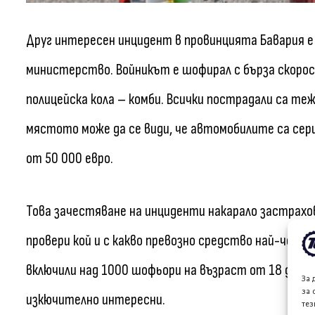
Друг интересен инцидент в провинцията Бавария 
министерство. Войникът е шофирал с бърза скорост
полицейска кола – комби. Всички пострадали са теж
мястото може да се види, че автомобилите са сер
от 50 000 евро.
Това зачестяване на инциденти накарало застрахов
провери кой и с какво превозно средство най-чест
включили над 1000 шофьори на възраст от 18 до 6
За 
за 
изкючително интересни.
тез