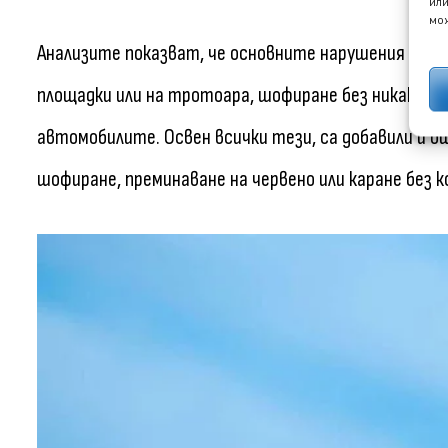
или
мож
Анализите показват, че основните нарушения са н
площадки или на тротоара, шофиране без никакви 
автомобилите. Освен всички тези, са добавили и о
шофиране, преминаване на червено или каране без к