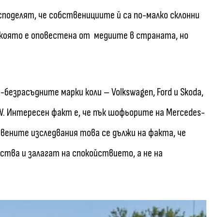
поделят, че собственициите й са по-малко склонни
, която е оповестена от медиите в страната, но
-безрасъдните марки коли – Volkswagen, Ford и Skoda,
W. Интересен факт е, че пък шофьорите на Mercedes-
авените изследвания това се дължи на факта, че
ства и залагат на спокойствието, а не на