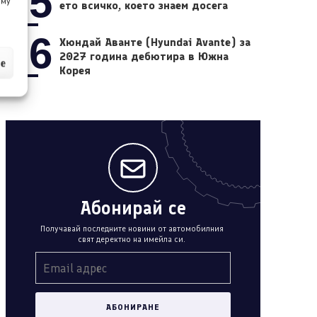
05
 му
ето всичко, което знаем досега
06
Хюндай Аванте (Hyundai Avante) за
2027 година дебютира в Южна
ие
Корея
Абонирай се
Получавай последните новини от автомобилния
свят деректно на имейла си.