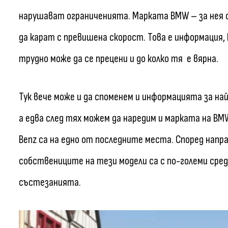
нарушават ограниченията. Марката BMW – за нея с
да карат с превишена скорост. Това е информация
трудно може да се прецени и до колко тя е вярна.
Тук вече може и да споменем и информацията за най
а едва след тях можем да наредим и марката на BM
Benz са на едно от последните места. Според напр
собствениците на тези модели са с по-големи сред
състезанията.