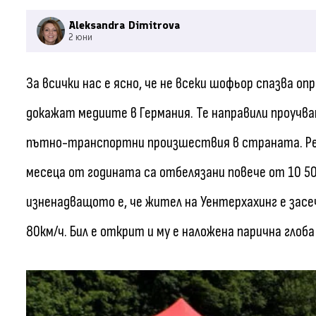
Aleksandra Dimitrova
2 юни
За всички нас е ясно, че не всеки шофьор спазва о
докажат медиите в Германия. Те направили проучв
пътно-транспортни произшествия в страната. Ре
месеца от годината са отбелязани повече от 10 5
изненадващото е, че жител на Уентерхахинг е засе
80км/ч. Бил е открит и му е наложена парична глоба