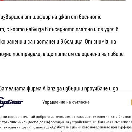
е извършен от шофьор на джип от военното
, с която навлиза в съседното платно и се удря в
ко ранени и са настанени в болница. От снимки на
иозно пострадали, а щетите им са оценени на повече
ателната фирма Alianz да извърши проучване и да
о нарушава законите за движение. В изследването се
Управление на съгласие
5 годишна възраст, а резултатите изглеждат
да ви предоставим най-доброто изживяване, използваме технологии като бисквит
съхранение и/или достъп до информация за устройството ви. Даване на съгласие з
и технологии ще ни позволи да обработваме данни като поведението при сърфира