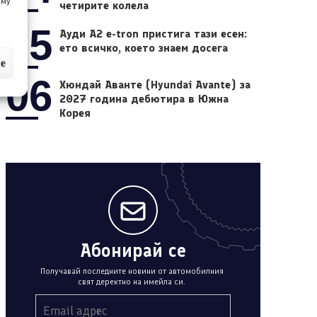
 му
четирите колела
05
Ауди A2 e-tron пристига тази есен:
ето всичко, което знаем досега
ие
06
Хюндай Аванте (Hyundai Avante) за
2027 година дебютира в Южна
Корея
Абонирай се
Получавай последните новини от автомобилния
свят деректно на имейла си.