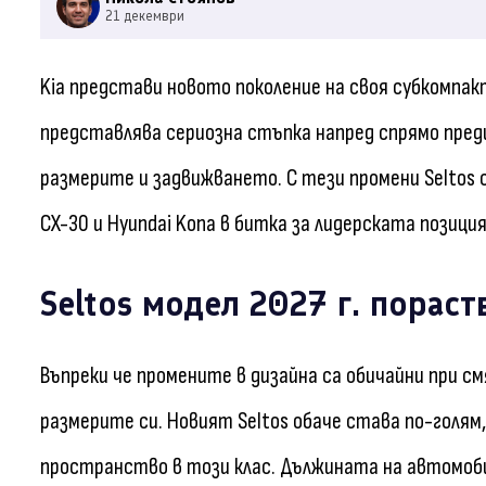
21 декември
Kia представи новото поколение на своя субкомпакт
представлява сериозна стъпка напред спрямо пред
размерите и задвижването. С тези промени Seltos 
CX-30 и Hyundai Kona в битка за лидерската позици
Seltos модел 2027 г. пораст
Въпреки че промените в дизайна са обичайни при с
размерите си. Новият Seltos обаче става по-голя
пространство в този клас. Дължината на автомоби