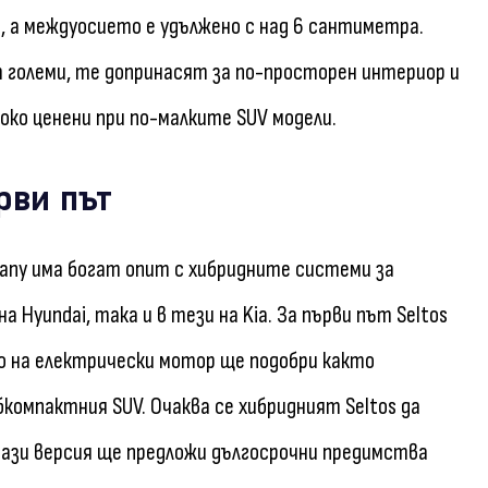
, а междуосието е удължено с над 6 сантиметра.
т големи, те допринасят за по-просторен интериор и
око ценени при по-малките SUV модели.
рви път
any има богат опит с хибридните системи за
 Hyundai, така и в тези на Kia. За първи път Seltos
то на електрически мотор ще подобри както
омпактния SUV. Очаква се хибридният Seltos да
тази версия ще предложи дългосрочни предимства