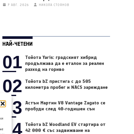
7 АВГ. 2026
НИКОЛА СТОЯНОВ
НАЙ-ЧЕТЕНИ
01
Тойота Yaris: градският хибрид
продължава да е еталон за реален
разход на гориво
02
Тойота bZ пристига с до 505
километра пробег и NACS зареждане
03
Астън Мартин V8 Vantage Zagato се
пробуди след 40-годишен сън
ки
04
Тойота bZ Woodland EV стартира от
а
не
42 000 € със задвижване на