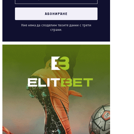
Ние няма да споделим твоите данни с трети
страни.