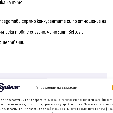
ика на пътя.
е представи спрямо конкурентите си по отношение на
преки това е сигурно, че новият Seltos е
едшественици.
Управление на съгласие
Facebook
да ви предоставим най-доброто изживяване, използваме технологии като бисквит
съхранение и/или достъп до информация за устройството ви. Даване на съгласие з
и технологии ще ни позволи да обработваме данни като поведението при сърфира