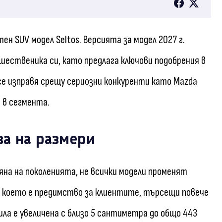
ен SUV модел Seltos. Версията за модел 2027 г.
шественика си, като предлага ключови подобрения в
се изправя срещу сериозни конкуренти като Mazda
я в сегмента.
ва на размери
мяна на поколенията, не всички модели променят
м, което е предимство за клиентите, търсещи повече
ла е увеличена с близо 5 сантиметра до общо 443