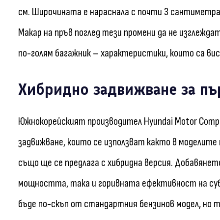
см. Широчината е нараснала с почти 3 сантиметра
Макар на пръв поглед тези промени да не изглежда
по-голям багажник – характеристики, които са вис
Хибридно задвижване за пъ
Южнокорейският производител Hyundai Motor Comp
задвижване, които се използват както в моделите на
също ще се предлага с хибридна версия. Добавяне
мощността, така и горивната ефективност на субк
бъде по-скъп от стандартния бензинов модел, но 