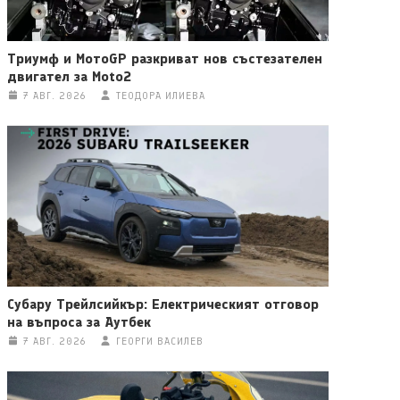
Триумф и МотоGP разкриват нов състезателен
двигател за Moto2
7 АВГ. 2026
ТЕОДОРА ИЛИЕВА
Субару Трейлсийкър: Електрическият отговор
на въпроса за Аутбек
7 АВГ. 2026
ГЕОРГИ ВАСИЛЕВ