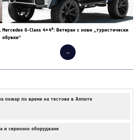
.
Mercedes G-Class 4×4²: Ветеран с нови „туристически
обувки“
→
а пожар по време на тестове в Алпите
а и сериозно оборудване