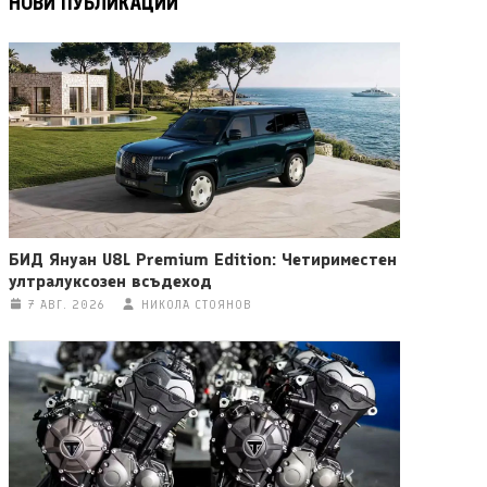
НОВИ ПУБЛИКАЦИИ
БИД Януан U8L Premium Edition: Четириместен
ултралуксозен всъдеход
7 АВГ. 2026
НИКОЛА СТОЯНОВ