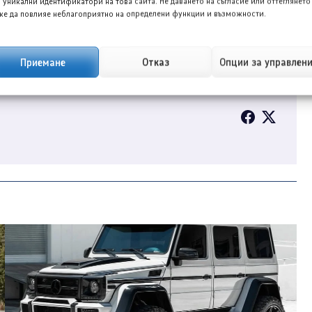
 уникални идентификатори на това сайта. Не даването на съгласие или оттеглянето
е да повлияе неблагоприятно на определени функции и възможности.
Приемане
Отказ
Опции за управлен
рналист в TopGear.bg, специализиран в