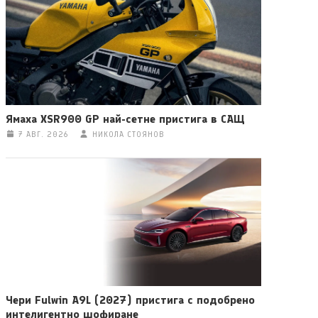
Ямаха XSR900 GP най-сетне пристига в САЩ
7 АВГ. 2026
НИКОЛА СТОЯНОВ
Чери Fulwin A9L (2027) пристига с подобрено
интелигентно шофиране