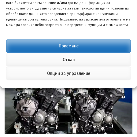
като бисквитки за съхранение и/или достъп до информация за
устройството ви. Даване на съгласие за тези технологии ще ни позволи да
обработваме данни като поведението при сърфиране или уникални
идентификатори на това сайта. Не даването на съгласие или оттеглянето му
може да повлияе неблагоприятно на определени функции и възможности.
Приемане
БИД Януан U8L Premium Edition: Четириместен
Отказ
ултралуксозен всъдеход
7 АВГ. 2026
НИКОЛА СТОЯНОВ
Опции за управление