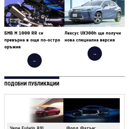
БМВ M 1000 RR се
Лексус UX300h ще получи
превърна в още по-остро
нова специална версия
оръжие
→
←
ПОДОБНИ ПУБЛИКАЦИИ
Чери Fulwin A9L
Форд Фатъм: