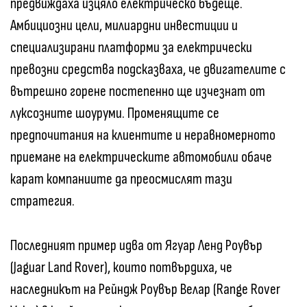
предвиждаха изцяло електрическо бъдеще.
Амбициозни цели, милиардни инвестиции и
специализирани платформи за електрически
превозни средства подсказваха, че двигателите с
вътрешно горене постепенно ще изчезнат от
луксозните шоуруми. Променящите се
предпочитания на клиентите и неравномерното
приемане на електрическите автомобили обаче
карат компаниите да преосмислят тази
стратегия.
Последният пример идва от Ягуар Ленд Роувър
(Jaguar Land Rover), които потвърдиха, че
наследникът на Рейндж Роувър Велар (Range Rover