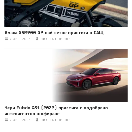
Ямаха XSR900 GP най-сетне пристига в САЩ
7 АВГ. 2026
НИКОЛА СТОЯНОВ
Чери Fulwin A9L (2027) пристига с подобрено
интелигентно шофиране
7 АВГ. 2026
НИКОЛА СТОЯНОВ