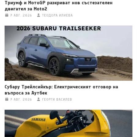
Триумф и МотоGP разкриват нов състезателен
двигател за Moto2
7 АВГ. 2026
ТЕОДОРА ИЛИЕВА
Субару Трейлсийкър: Електрическият отговор на
въпроса за Аутбек
7 АВГ. 2026
ГЕОРГИ ВАСИЛЕВ