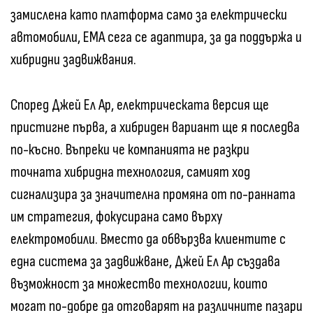
замислена като платформа само за електрически
автомобили, EMA сега се адаптира, за да поддържа и
хибридни задвижвания.
Според Джей Ел Ар, електрическата версия ще
пристигне първа, а хибриден вариант ще я последва
по-късно. Въпреки че компанията не разкри
точната хибридна технология, самият ход
сигнализира за значителна промяна от по-ранната
им стратегия, фокусирана само върху
електромобили. Вместо да обвързва клиентите с
една система за задвижване, Джей Ел Ар създава
възможност за множество технологии, които
могат по-добре да отговарят на различните пазари