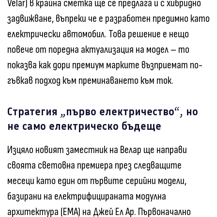
Velar) в крайна сметка ще се предлага и с хибридно
задвижване, въпреки че е разработен предимно като
електрически автомобил. Това решение е нещо
повече от поредна актуализация на модел – то
показва как дори премиум марките възприемат по-
гъвкав подход към преминаването към ток.
Стратегия „първо електричество“, но
не само електрическо бъдеще
Изцяло новият заместник на Велар ще направи
своята световна премиера през следващите
месеци като един от първите серийни модели,
базирани на електрифицираната модулна
архитектура (EMA) на Джей Ел Ар. Първоначално