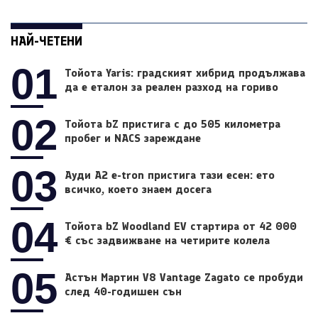
НАЙ-ЧЕТЕНИ
01
Тойота Yaris: градският хибрид продължава
да е еталон за реален разход на гориво
02
Тойота bZ пристига с до 505 километра
пробег и NACS зареждане
03
Ауди A2 e-tron пристига тази есен: ето
всичко, което знаем досега
04
Тойота bZ Woodland EV стартира от 42 000
€ със задвижване на четирите колела
05
Астън Мартин V8 Vantage Zagato се пробуди
след 40-годишен сън