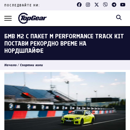
Skip
ПОСЛЕДВАЙТЕ НИ:
to
content
(Press
Enter)
БМВ M2 С ПАКЕТ M PERFORMANCE TRACK KIT
ПОСТАВИ РЕКОРДНО ВРЕМЕ НА
НОРДШЛАЙФЕ
Начало
/
Спортни коли