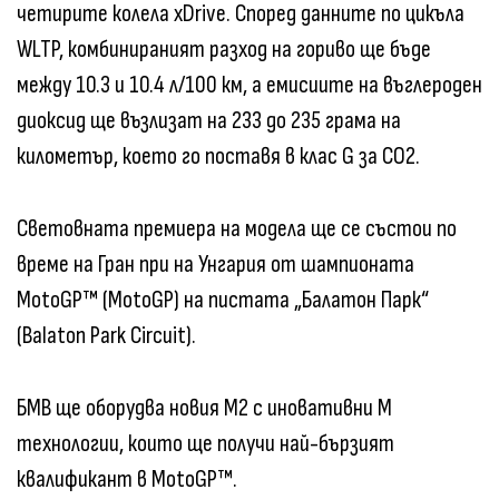
четирите колела xDrive. Според данните по цикъла
WLTP, комбинираният разход на гориво ще бъде
между 10.3 и 10.4 л/100 км, а емисиите на въглероден
диоксид ще възлизат на 233 до 235 грама на
километър, което го поставя в клас G за CO2.
Световната премиера на модела ще се състои по
време на Гран при на Унгария от шампионата
MotoGP™ (MotoGP) на пистата „Балатон Парк“
(Balaton Park Circuit).
БМВ ще оборудва новия M2 с иновативни M
технологии, които ще получи най-бързият
квалификант в MotoGP™.