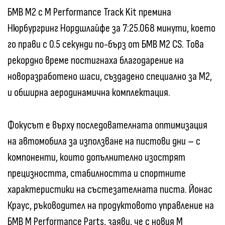
БМВ M2 с M Performance Track Kit премина
Нюрбургринг Нордшлайфе за 7:25.068 минути, което
го прави с 0.5 секунди по-бърз от БМВ M2 CS. Това
рекордно време постигнаха благодарение на
новоразработено шаси, създадено специално за M2,
и обширна аеродинамична комплектация.
Фокусът е върху последователната оптимизация
на автомобила за използване на пистови дни – с
компоненти, които допълнително изострят
прецизността, стабилността и спортните
характеристики на състезателната писта. Йонас
Краус, ръководител на продуктовото управление на
БМВ M Performance Parts, заяви, че с новия M