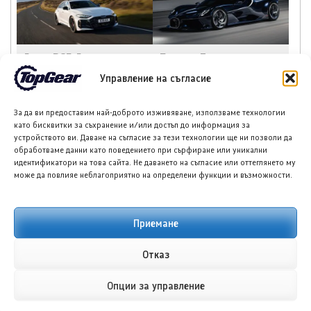
Ауди RS5 Avant получи
Бугати Дестриер ще
плъгин хибридно
бъде представен като
Управление на съгласие
задвижване
върховния еднократен
W16 хиперавтомобил
За да ви предоставим най-доброто изживяване, използваме технологии
като бисквитки за съхранение и/или достъп до информация за
устройството ви. Даване на съгласие за тези технологии ще ни позволи да
обработваме данни като поведението при сърфиране или уникални
идентификатори на това сайта. Не даването на съгласие или оттеглянето му
може да повлияе неблагоприятно на определени функции и възможности.
НОВИ ПУБЛИКАЦИИ
Приемане
Отказ
Опции за управление