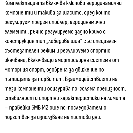
Комплектацията включва ключови аеродинамични
компоненти и такива за шасито, сред които
регулируем преден спойлер, аеродинамични
елементи, ръчно регулируемо задно крило с
конструкция тип „лебедова шия“ със специален
състезателен режим и регулируемо спортно
окачване, включващо амортисьорна система от
моторния спорт, одобрена за движение по
пътищата за първи път. Взаимодействието на
тези компоненти осигурява по-голяма прецизност,
стабилност и спортни характеристики на лимита
– правейки БМВ M2 още по-последователно
подготвен за използване на пистови дни.