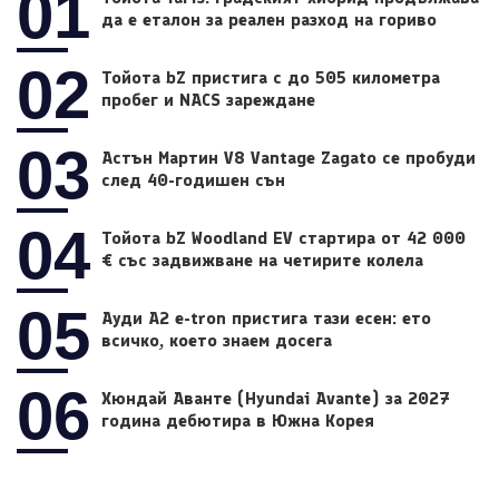
01
да е еталон за реален разход на гориво
02
Тойота bZ пристига с до 505 километра
пробег и NACS зареждане
03
Астън Мартин V8 Vantage Zagato се пробуди
след 40-годишен сън
04
Тойота bZ Woodland EV стартира от 42 000
€ със задвижване на четирите колела
05
Ауди A2 e-tron пристига тази есен: ето
всичко, което знаем досега
06
Хюндай Аванте (Hyundai Avante) за 2027
година дебютира в Южна Корея