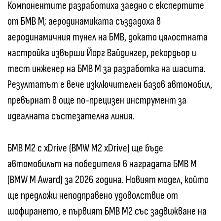
Компонентите разработиха заедно с експертите
от БМВ M; аеродинамиката създадоха в
аеродинамичния тунел на БМВ, докато цялостната
настройка извърши Йорг Вайдингер, рекордьор и
тест инженер на БМВ M за разработка на шасита.
Резултатът е вече изключителен базов автомобил,
превърнат в още по-прецизен инструмент за
идеалната състезателна линия.
БМВ M2 с xDrive (BMW M2 xDrive) ще бъде
автомобилът на победителя в наградата БМВ M
(BMW M Award) за 2026 година. Новият модел, който
ще предложи неподправено удоволствие от
шофирането, е първият БМВ M2 със задвижване на