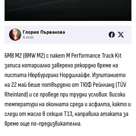
Глория Първанова
6 юли
БМВ M2 (BMW M2) с пакет M Performance Track Kit
записа нотариално заверено рекордно време на
пистата Нюрбургринг Нордшлайфе. Изпитанието
на 22 май беше потвърдено от ТЮФ Рейнланд (TÜV
Rheinland) и се проведе при трудни условия: високи
температури на околната среда и асфалта, както и
следи от масло в секция Т13, направиха атаката за
време още по-предизвикателна.