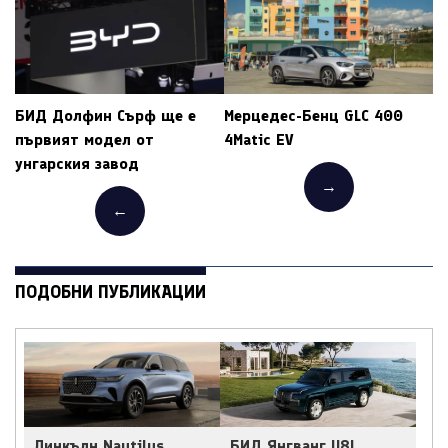
БИД Долфин Сърф ще е
Мерцедес-Бенц GLC 400
първият модел от
4Matic EV
унгарския завод
→
←
ПОДОБНИ ПУБЛИКАЦИИ
Линкълн Nautilus
БИД Янгванг U8L