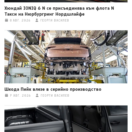
Хюндай IONIQ 6 N се присъединява към флота N
Такси на Нюрбургринг Нордшлайфе
8 АВГ. 2026
ГЕОРГИ ВАСИЛЕВ
Шкода Пийк влезе в серийно производство
7 АВГ. 2026
ГЕОРГИ ВАСИЛЕВ