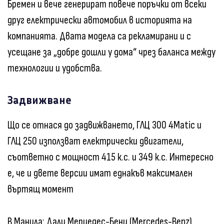
Бремен и вече генерират повече поръчки от всеки
друг електрически автомобил в историята на
компанията. Двата модела са рекламирани и с
усещане за „добре дошли у дома“ чрез баланса между
технологии и удобства.
Задвижване
Що се отнася до задвижването, ГЛЦ 300 4Matic и
ГЛЦ 250 използват електрически двигатели,
съответно с мощност 415 к.с. и 349 к.с. Интересно
е, че и двете версии имат еднакъв максимален
въртящ момент
В Манила: Дали Мерцедес-Бенц (Mercedes-Benz)