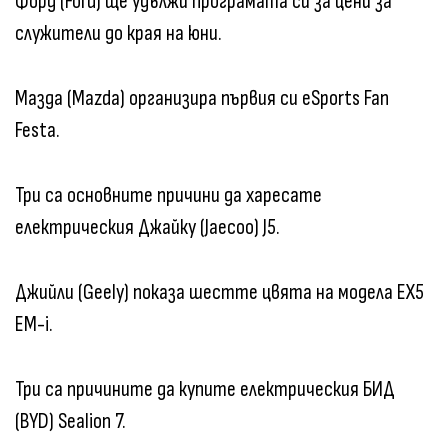
Форд (Ford) ще удължи програмата си за цени за
служители до края на юни.
Мазда (Mazda) организира първия си eSports Fan
Festa.
Три са основните причини да харесате
електрическия Джайку (Jaecoo) J5.
Джийли (Geely) показа шестте цвята на модела EX5
EM-i.
Три са причините да купите електрическия БИД
(BYD) Sealion 7.