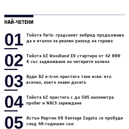
НАЙ-ЧЕТЕНИ
01
Тойота Yaris: градският хибрид продължава
да е еталон за реален разход на гориво
02
Тойота bZ Woodland EV стартира от 42 000
€ със задвижване на четирите колела
03
Ауди A2 e-tron пристига тази есен: ето
всичко, което знаем досега
04
Тойота bZ пристига с до 505 километра
пробег и NACS зареждане
05
Астън Мартин V8 Vantage Zagato се пробуди
след 40-годишен сън