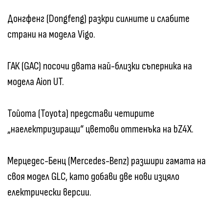
Донгфенг (Dongfeng) разкри силните и слабите
страни на модела Vigo.
ГАК (GAC) посочи двата най-близки съперника на
модела Aion UT.
Тойота (Toyota) представи четирите
„наелектризиращи“ цветови оттенъка на bZ4X.
Мерцедес-Бенц (Mercedes-Benz) разшири гамата на
своя модел GLC, като добави две нови изцяло
електрически версии.