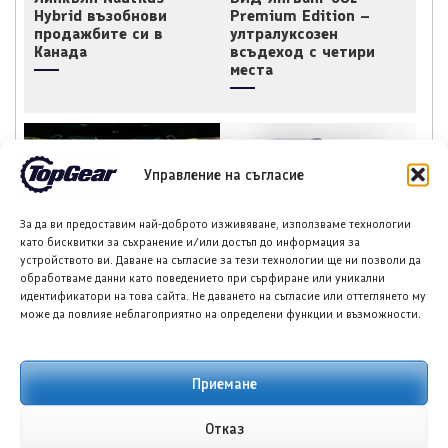
Hybrid възобнови
Premium Edition –
продажбите си в
ултралуксозен
Канада
всъдеход с четири
места
Управление на съгласие
За да ви предоставим най-доброто изживяване, използваме технологии
Тойота Сиена –
БИД Seal 07 получи
като бисквитки за съхранение и/или достъп до информация за
хибридният ван, който
светкавична
устройството ви. Даване на съгласие за тези технологии ще ни позволи да
превъзхожда
актуализация
обработваме данни като поведението при сърфиране или уникални
луксозните всъдеходи
идентификатори на това сайта. Не даването на съгласие или оттеглянето му
може да повлияе неблагоприятно на определени функции и възможности.
Приемане
НОВИ ПУБЛИКАЦИИ
Отказ