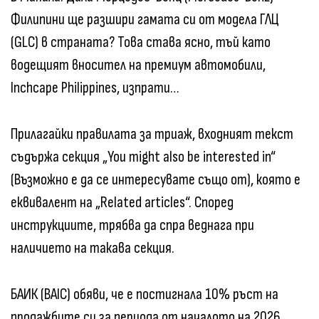
Филипини ще разшири гамата си от модела ГЛЦ
(GLC) в страната? Това става ясно, тъй като
водещият вносител на премиум автомобили,
Inchcape Philippines, изпрати…
Прилагайки правилата за триаж, входният текст
съдържа секция „You might also be interested in“
(Възможно е да се интересувате също от), която е
еквивалент на „Related articles“. Според
инструкциите, трябва да спра веднага при
наличието на такава секция.
БАИК (BAIC) обяви, че е постигнала 10% ръст на
продажбите си за периода от началото на 2026