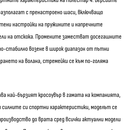
портните характеристики на Полестар 4. Версиите
 разполагат с пренастроено шаси, включващо
тени настройки на пружините и напречните
ели на отскока. Промените заместват досегашните
по-стабилно возене в широк диапазон от пътни
рането на волана, стремейки се към по-голяма
ва най-бързият кросоувър в гамата на компанията,
еки силните си спортни характеристики, моделът се
производство до врата сред всички актуални модели