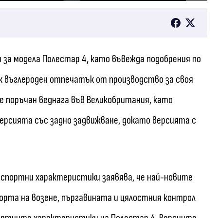
и за модела Полестар 4, като въвежда подобрения по
ък въглероден отпечатък от производство за своя
е поръчан веднага във Великобритания, като
ерсията със задно задвижване, докато версията с
 спортни характеристики заявява, че най-новите
орта на возене, пъргавината и цялостния контрол