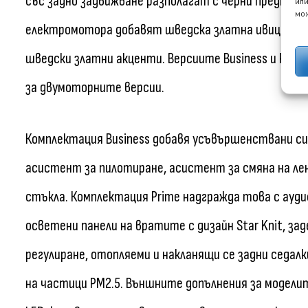
със задно задвижване разполагат с черни предпазн
или
мож
електромотора добавят шведска златна ивица, до
шведски златни акценти. Версиите Business и Prim
за двумоторните версии.
Комплектация Business добавя усъвършенствани си
асистент за пилотиране, асистент за смяна на ле
стъкла. Комплектация Prime надгражда това с ауди
осветени панели на вратите с дизайн Star Knit, зад
регулиране, отопляеми и накланящи се задни седал
на частици PM2.5. Външните допълнения за моделит