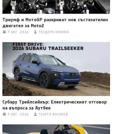
Триумф и МотоGP разкриват нов състезателен
двигател за Moto2
7 АВГ. 2026
ТЕОДОРА ИЛИЕВА
Субару Трейлсийкър: Електрическият отговор
на въпроса за Аутбек
7 АВГ. 2026
ГЕОРГИ ВАСИЛЕВ