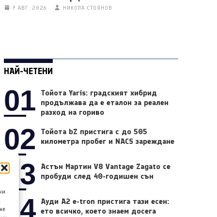
7 АВГ. 2026
НИКОЛА СТОЯНОВ
НАЙ-ЧЕТЕНИ
01
Тойота Yaris: градският хибрид
продължава да е еталон за реален
разход на гориво
02
Тойота bZ пристига с до 505
километра пробег и NACS зареждане
03
Астън Мартин V8 Vantage Zagato се
пробуди след 40-годишен сън
ки
04
Ауди A2 e-tron пристига тази есен:
а
не
ето всичко, което знаем досега