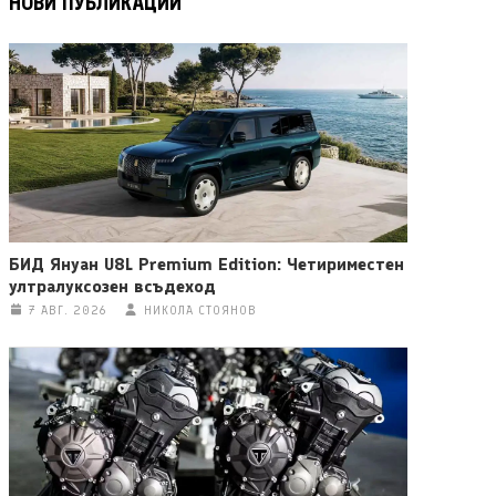
НОВИ ПУБЛИКАЦИИ
БИД Януан U8L Premium Edition: Четириместен
ултралуксозен всъдеход
7 АВГ. 2026
НИКОЛА СТОЯНОВ