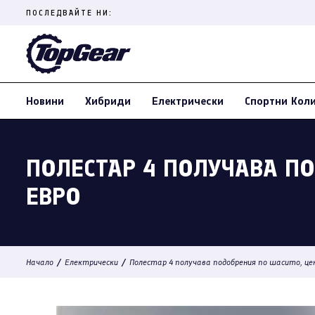
Skip
ПОСЛЕДВАЙТЕ НИ:
to
content
(Press
Enter)
Новини
Хибриди
Електрически
Спортни Кол
ПОЛЕСТАР 4 ПОЛУЧАВА ПО
ЕВРО
/
/
Начало
Електрически
Полестар 4 получава подобрения по шасито, це