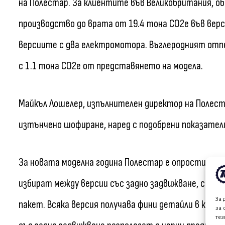
на Полестар. За клиентите във Великобритания, о
производство до врата от 19.4 тона CO2е във верс
версиите с два електромотора. Въглеродният отп
с 1.1 тона CO2е от представянето на модела.
Майкъл Лошелер, изпълнителен директор на Полеста
изтънчено шофиране, наред с подобрени показател
За новата моделна година Полестар е опростил ст
избират между версии със задно задвижване, с дв
За 
пакет. Всяка версия получава фини детайли в купе
за 
тез