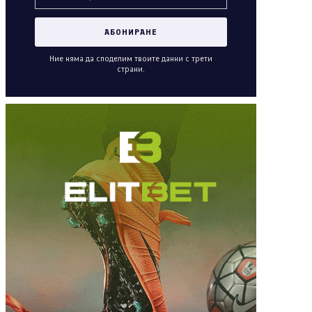
Ние няма да споделим твоите данни с трети
страни.