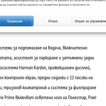
и колани и въртящи се бутони, версиите с два
 уникални идентификатори на това сайта. Не даването на съгласие или оттеглянето
е да повлияе неблагоприятно на определени функции и възможности.
като моделите със спортен пакет получават пълни
e се предлагат както за заднозадвижващите, така и
Приемане
Отказ
Опции за управлен
стеми за подпомагане на водача, включително
нтата, асистент за паркиране и затъмнени задни
осистема Harman Kardon, прожекционен дисплей,
ен контролен екран, предни седалки с 12 посоки на
ки, тризонов климатроник и система за филтриране
е Prime включват осветено лого на Полестар, Pixel