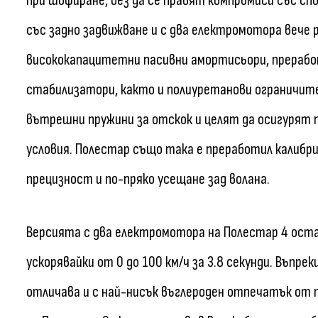
при шофиране, без да се правят компромиси със с
със задно задвижване и с два електромотора вече
висококапацитетни пасивни амортисьори, прерабо
стабилизатори, както и полиуретанови ограничит
вътрешни пружини за отскок и целят да осигурят 
условия. Полестар също така е преработил калибри
прецизност и по-пряко усещане зад волана.
Версията с два електромотора на Полестар 4 оста
ускорявайки от 0 до 100 км/ч за 3.8 секунди. Въпр
отличава и с най-нисък въглероден отпечатък от 