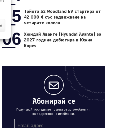
 му
05
Тойота bZ Woodland EV стартира от
42 000 € със задвижване на
четирите колела
ие
06
Хюндай Аванте (Hyundai Avante) за
2027 година дебютира в Южна
Корея
Абонирай се
Получавай последните новини от автомобилния
свят деректно на имейла си.