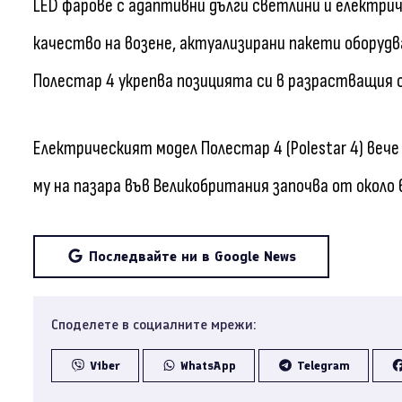
LED фарове с адаптивни дълги светлини и електриче
качество на возене, актуализирани пакети оборуд
Полестар 4 укрепва позицията си в разрастващия 
Електрическият модел Полестар 4 (Polestar 4) вече
му на пазара във Великобритания започва от около 
Последвайте ни в Google News
Споделете в социалните мрежи:
Viber
WhatsApp
Telegram