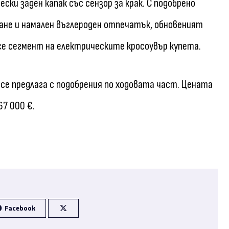
ски заден капак със сензор за крак. С подобрено
ване и намален въглероден отпечатък, обновеният
се сегмент на електрическите кросоувър купета.
 се предлага с подобрения по ходовата част. Цената
67 000 €.
Facebook