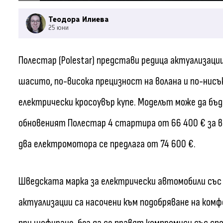
Теодора Илиева
25 юни
Полестар (Polestar) представи редица актуализаци
шасито, по-висока прецизност на волана и по-нис
електрически кросоувър купе. Моделът може да бъд
обновеният Полестар 4 стартира от 66 400 € за в
два електромотора се предлага от 74 600 €.
Шведската марка за електрически автомобили със
актуализации са насочени към подобряване на комф