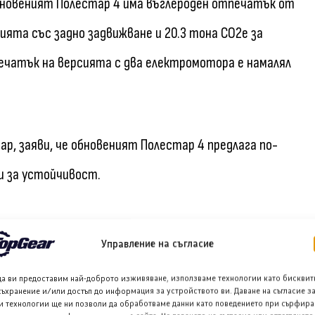
бновеният Полестар 4 има въглероден отпечатък от
ията със задно задвижване и 20.3 тона CO2е за
ечатък на версията с два електромотора е намалял
р, заяви, че обновеният Полестар 4 предлага по-
и за устойчивост.
руктурата на гамата. Купувачите вече могат да
Управление на съгласие
а електромотора и с два електромотора със спортен
да ви предоставим най-доброто изживяване, използваме технологии като бисквит
то, за да се разграничат комплектациите. Моделите
съхранение и/или достъп до информация за устройството ви. Даване на съгласие з
и технологии ще ни позволи да обработваме данни като поведението при сърфира