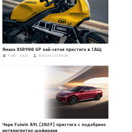
Ямаха XSR900 GP най-сетне пристига в САЩ
7 АВГ. 2026
НИКОЛА СТОЯНОВ
Чери Fulwin A9L (2027) пристига с подобрено
интелигентно шофиране