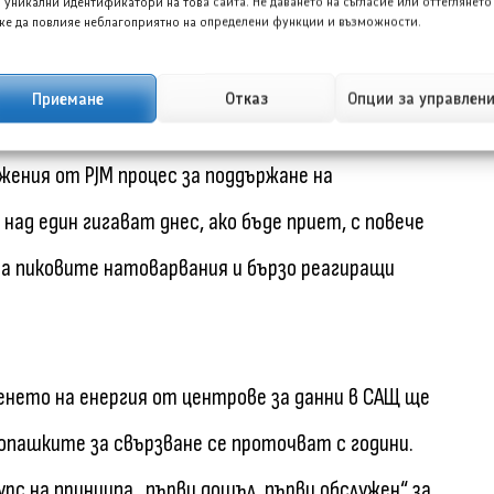
300 мегавата капацитет, готов за незабавно
 уникални идентификатори на това сайта. Не даването на съгласие или оттеглянето
е да повлияе неблагоприятно на определени функции и възможности.
 центровете за данни“ – и очакват той да нарасне
че домашни батерии и термостати.
Приемане
Отказ
Опции за управлен
жения от PJM процес за поддържане на
ад един гигават днес, ако бъде приет, с повече
на пиковите натоварвания и бързо реагиращи
енето на енергия от центрове за данни в САЩ ще
а опашките за свързване се проточват с години.
с на принципа „първи дошъл, първи обслужен“ за