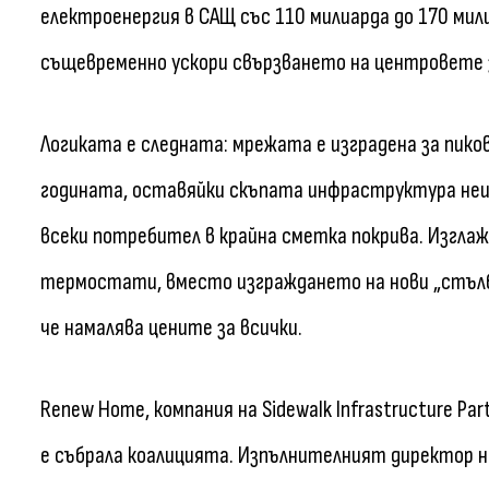
електроенергия в САЩ със 110 милиарда до 170 ми
същевременно ускори свързването на центровете за
Логиката е следната: мрежата е изградена за пико
годината, оставяйки скъпата инфраструктура неиз
всеки потребител в крайна сметка покрива. Изглаж
термостати, вместо изграждането на нови „стълбо
че намалява цените за всички.
Renew Home, компания на Sidewalk Infrastructure Par
е събрала коалицията. Изпълнителният директор на