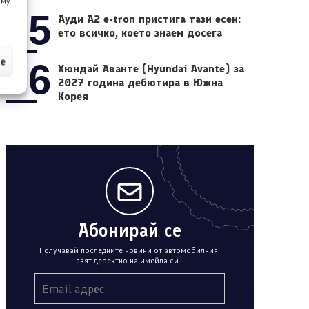
 му
05
Ауди A2 e-tron пристига тази есен:
ето всичко, което знаем досега
ие
06
Хюндай Аванте (Hyundai Avante) за
2027 година дебютира в Южна
Корея
Абонирай се
Получавай последните новини от автомобилния
свят деректно на имейла си.