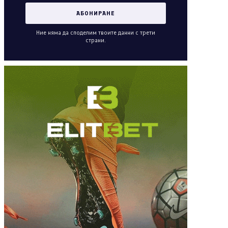
Ние няма да споделим твоите данни с трети
страни.