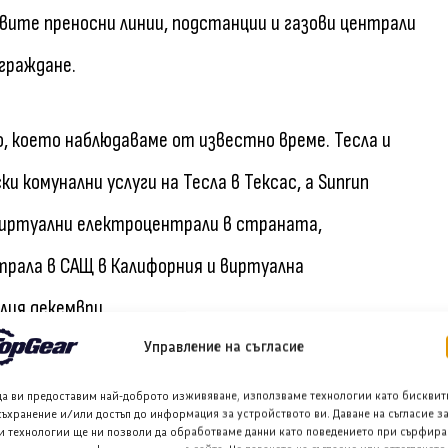
овите преносни линии, подстанции и газови централи
граждане.
, което наблюдаваме от известно време. Тесла и
и комунални услуги на Тесла в Тексас, а Sunrun
виртуални електроцентрали в страната,
рала в САЩ в Калифорния и виртуална
лия декември.
Управление на съгласие
е за данни“
да ви предоставим най-доброто изживяване, използваме технологии като бисквит
съхранение и/или достъп до информация за устройството ви. Даване на съгласие з
и технологии ще ни позволи да обработваме данни като поведението при сърфира