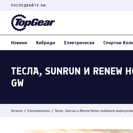
Skip
ПОСЛЕДВАЙТЕ НИ:
to
content
(Press
Enter)
Новини
Хибриди
Електрически
Спортни Кол
ТЕСЛА, SUNRUN И RENEW 
GW
/
/
Начало
Електрически
Тесла, Sunrun и Renew Home създават виртуалн