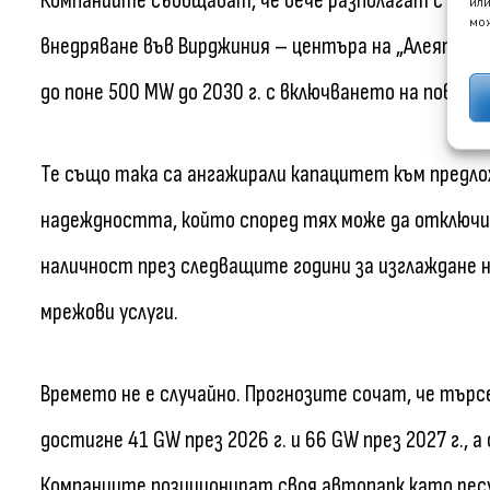
Компаниите съобщават, че вече разполагат с над 
или
мож
внедряване във Вирджиния – центъра на „Алеята на
до поне 500 MW до 2030 г. с включването на пове
Те също така са ангажирали капацитет към предло
надеждността, който според тях може да отключи н
наличност през следващите години за изглаждане 
мрежови услуги.
Времето не е случайно. Прогнозите сочат, че търс
достигне 41 GW през 2026 г. и 66 GW през 2027 г., 
Компаниите позиционират своя автопарк като ресур