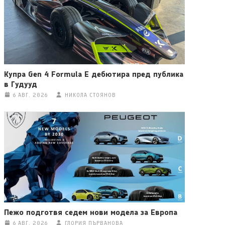
Купра Gen 4 Formula E дебютира пред публика
в Гудууд
6 АВГ. 2026
НИКОЛА СТОЯНОВ
Пежо подготвя седем нови модела за Европа
6 АВГ. 2026
ГЛОРИЯ ПЪРВАНОВА