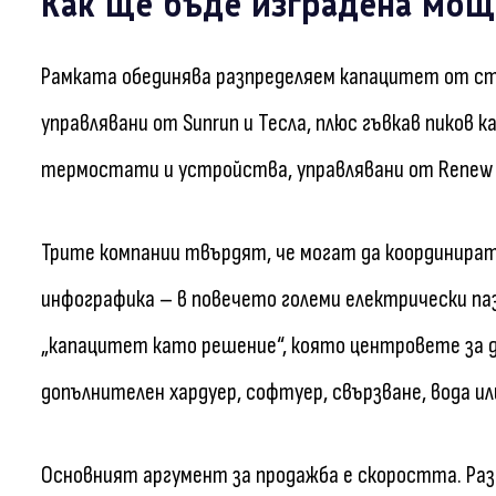
Как ще бъде изградена мощ
Рамката обединява разпределяем капацитет от с
управлявани от Sunrun и Тесла, плюс гъвкав пиков
термостати и устройства, управлявани от Renew
Трите компании твърдят, че могат да координира
инфографика – в повечето големи електрически па
„капацитет като решение“, която центровете за д
допълнителен хардуер, софтуер, свързване, вода или
Основният аргумент за продажба е скоростта. Раз