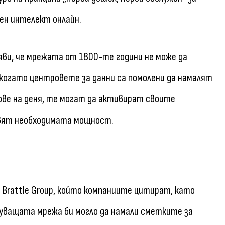
ен интелект онлайн.
яви, че мрежата от 1800-те години не може да
е когато центровете за данни са помолени да намалят
ове на деня, те могат да активират своите
авят необходимата мощност.
 Brattle Group, който компаниите цитират, като
уващата мрежа би могло да намали сметките за