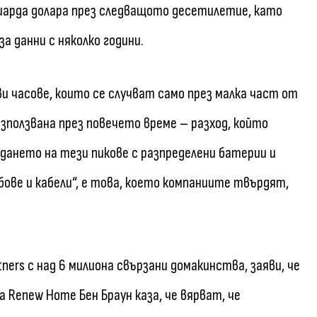
лиарда долара през следващото десетилетие, като
 данни с няколко години.
ви часове, които се случват само през малка част от
ползвана през повечето време – разход, който
дането на тези пикове с разпределени батерии и
ве и кабели“, е това, което компаниите твърдят,
tners с над 6 милиона свързани домакинства, заяви, че
 Renew Home Бен Браун каза, че вярват, че