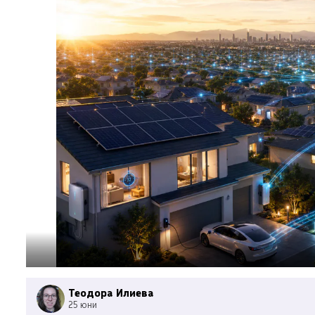
Теодора Илиева
25 юни