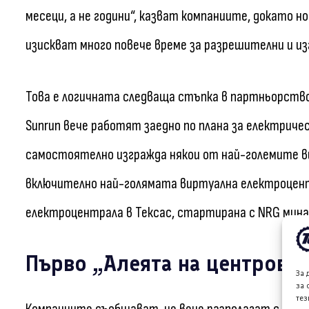
месеци, а не години“, казват компаниите, докато н
изискват много повече време за разрешителни и из
Това е логичната следваща стъпка в партньорство
Sunrun вече работят заедно по плана за електрическ
самостоятелно изгражда някои от най-големите 
включително най-голямата виртуална електроцент
електроцентрала в Тексас, стартирана с NRG мина
Първо „Алеята на центровет
За 
за 
тез