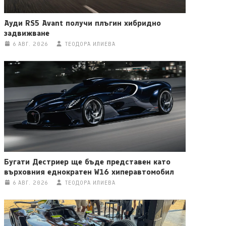
Ауди RS5 Avant получи плъгин хибридно
задвижване
6 АВГ. 2026
ТЕОДОРА ИЛИЕВА
Бугати Дестриер ще бъде представен като
върховния еднократен W16 хиперавтомобил
6 АВГ. 2026
ТЕОДОРА ИЛИЕВА