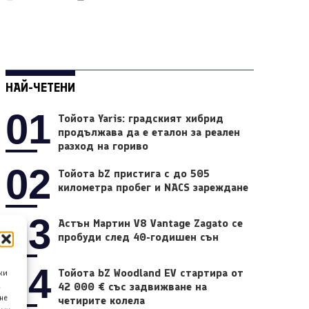
НАЙ-ЧЕТЕНИ
01
Тойота Yaris: градският хибрид
продължава да е еталон за реален
разход на гориво
02
Тойота bZ пристига с до 505
километра пробег и NACS зареждане
03
Астън Мартин V8 Vantage Zagato се
пробуди след 40-годишен сън
04
Тойота bZ Woodland EV стартира от
ки
42 000 € със задвижване на
а
не
четирите колела