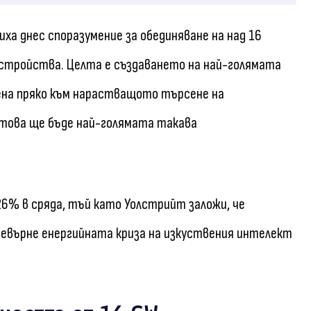
иха днес споразумение за обединяване на над 16
стройства. Целта е създаването на най-голямата
ена пряко към нарастващото търсене на
 това ще бъде най-голямата такава
 26% в сряда, тъй като Уолстрийт заложи, че
ревърне енергийната криза на изкуствения интелект