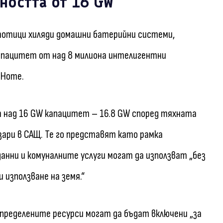
ността от 16 GW
тотици хиляди домашни батерийни системи,
 капацитет от над 8 милиона интелигентни
 Home.
т над 16 GW капацитет – 16.8 GW според тяхната
зари в САЩ. Те го представят като рамка
анни и комуналните услуги могат да използват „без
 използване на земя.“
пределените ресурси могат да бъдат включени „за