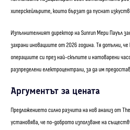
хиперскейлърите, които бързат да пуснат изкуств
Изпълнителният директор на Sunrun Мери Пауъл за
захрани иновациите от 2026 година. Тя допълни, ч
операциите си през най-скъпите и натоварени час
разпределени електроцентрали, за да им предост
Аргументът за цената
Предложението силно разчита на нов анализ от The
установява, че по-доброто използване на съществ