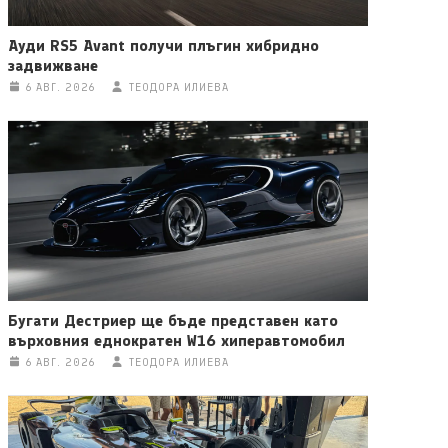
Ауди RS5 Avant получи плъгин хибридно
задвижване
6 АВГ. 2026
ТЕОДОРА ИЛИЕВА
Бугати Дестриер ще бъде представен като
върховния еднократен W16 хиперавтомобил
6 АВГ. 2026
ТЕОДОРА ИЛИЕВА