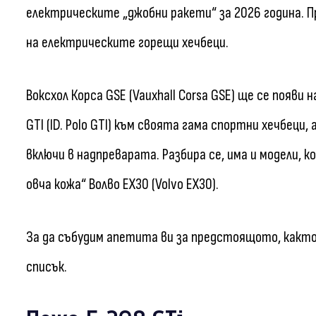
електрическите „джобни ракети“ за 2026 година. П
на електрическите горещи хечбеци.
Воксхол Корса GSE (Vauxhall Corsa GSE) ще се появи 
GTI (ID. Polo GTI) към своята гама спортни хечбеци,
включи в надпреварата. Разбира се, има и модели, к
овча кожа“ Волво EX30 (Volvo EX30).
За да събудим апетита ви за предстоящото, както
списък.