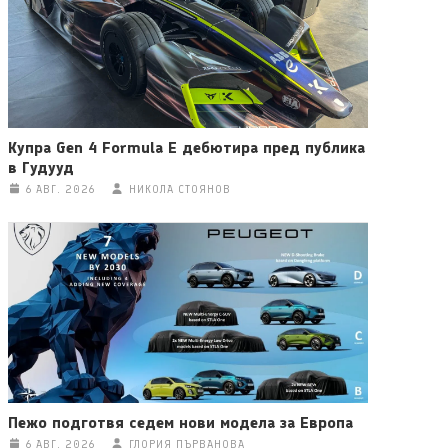
Купра Gen 4 Formula E дебютира пред публика
в Гудууд
6 АВГ. 2026
НИКОЛА СТОЯНОВ
Пежо подготвя седем нови модела за Европа
6 АВГ. 2026
ГЛОРИЯ ПЪРВАНОВА