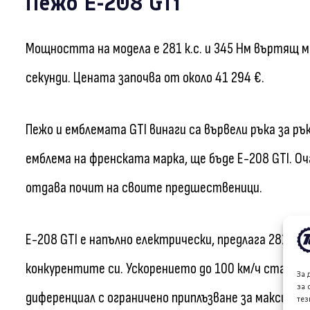
Пежо Е-208 GTi
Мощността на модела е 281 к.с. и 345 Нм въртящ м
секунди. Цената започва от около 41 294 €.
Пежо и емблемата GTI винаги са вървели ръка за р
емблема на френската марка, ще бъде Е-208 GTI. О
отдава почит на своите предшественици.
Е-208 GTI е напълно електрически, предлага 281 к.
конкурентите си. Ускорението до 100 км/ч става за
За 
за 
диференциал с ограничено приплъзване за максима
тез