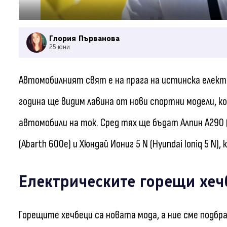
Глория Първанова
25 юни
Автомобилният свят е на прага на истинска елект
година ще видим лавина от нови спортни модели, 
автомобили на ток. Сред тях ще бъдат Алпин A290 (
(Abarth 600e) и Хюндай Иониг 5 N (Hyundai Ioniq 5 N
Електрическите горещи хеч
Горещите хечбеци са новата мода, а ние сме подб