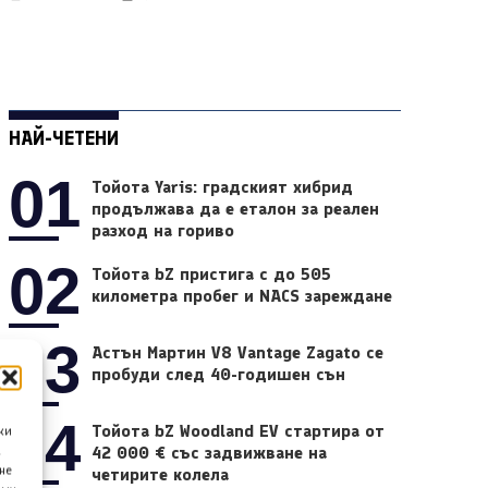
НАЙ-ЧЕТЕНИ
01
Тойота Yaris: градският хибрид
продължава да е еталон за реален
разход на гориво
02
Тойота bZ пристига с до 505
километра пробег и NACS зареждане
03
Астън Мартин V8 Vantage Zagato се
пробуди след 40-годишен сън
04
Тойота bZ Woodland EV стартира от
ки
42 000 € със задвижване на
а
не
четирите колела