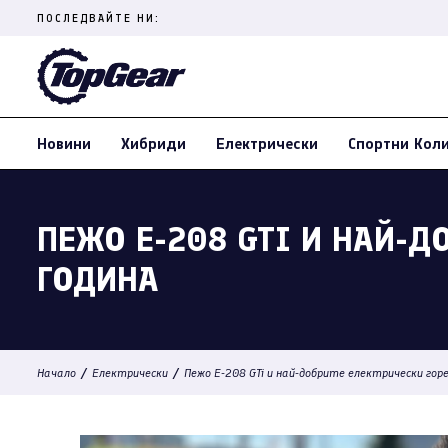
Skip
ПОСЛЕДВАЙТЕ НИ:
to
content
(Press
Enter)
Новини
Хибриди
Електрически
Спортни Кол
ПЕЖО Е-208 GTI И НАЙ-Д
ГОДИНА
/
/
Начало
Електрически
Пежо Е-208 GTi и най-добрите електрически гор