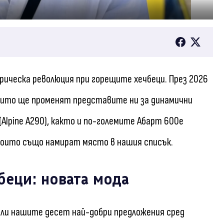
рическа революция при горещите хечбеци. През 2026
които ще променят представите ни за динамични
Alpine A290), както и по-големите Абарт 600е
), които също намират място в нашия списък.
беци: новата мода
рали нашите десет най-добри предложения сред