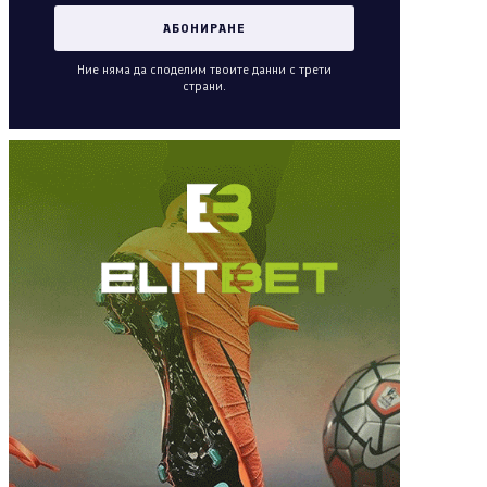
Ние няма да споделим твоите данни с трети
страни.