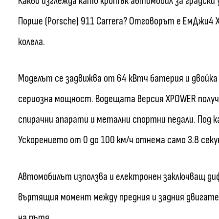
Какво изглежда като кротък автомобил за градски
Порше (Porsche) 911 Carrera? Отговорът е ЕмДжи4
колела.
Моделът се задвижва от 64 кВтч батерия и двойка
сериозна мощност. Водещата версия XPOWER получа
спирачни апарати и метални спортни педали. Под к
Ускорението от 0 до 100 км/ч отнема само 3.8 секу
Автомобилът използва и електронен заключващ диф
въртящия момент между предния и задния двигател
на пътя.