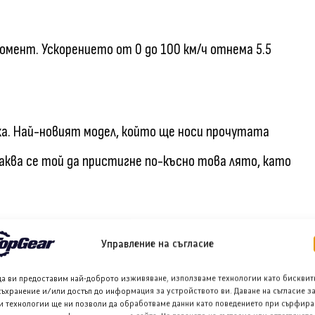
омент. Ускорението от 0 до 100 км/ч отнема 5.5
ъка. Най-новият модел, който ще носи прочутата
чаква се той да пристигне по-късно това лято, като
с. и 345 Нм въртящ момент, изпреварвайки някои от
Управление на съгласие
 5.5 секунди. Пежо е добавило и механичен
да ви предоставим най-доброто изживяване, използваме технологии като бисквит
съхранение и/или достъп до информация за устройството ви. Даване на съгласие з
лно удоволствие от шофирането.
и технологии ще ни позволи да обработваме данни като поведението при сърфира