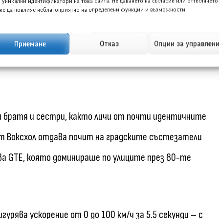
 уникални идентификатори на това сайта. Не даването на съгласие или оттеглянето
е да повлияе неблагоприятно на определени функции и възможности.
Приемане
Отказ
Опции за управлен
омент. Ускорението от 0 до 100 км/ч отнема 5.5
ки братя и сестри, както личи от почти идентичните
ят Воксхол отдава почит на градските състезатели
а GTE, която доминираше по улиците през 80-те
урява ускорение от 0 до 100 км/ч за 5.5 секунди – с