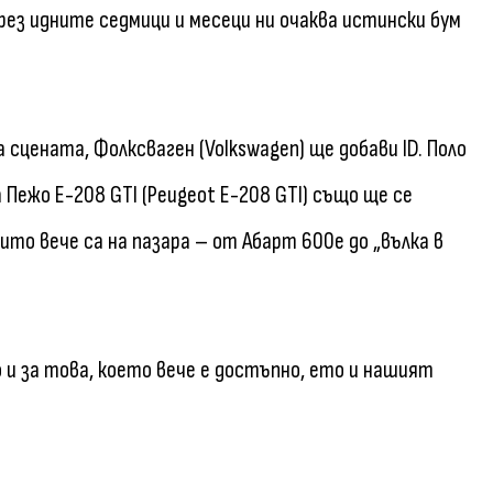
рез идните седмици и месеци ни очаква истински бум
на сцената, Фолксваген (Volkswagen) ще добави ID. Поло
 а Пежо Е-208 GTI (Peugeot E-208 GTI) също ще се
оито вече са на пазара – от Абарт 600е до „вълка в
 и за това, което вече е достъпно, ето и нашият