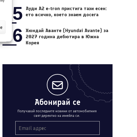
 му
05
Ауди A2 e-tron пристига тази есен:
ето всичко, което знаем досега
ие
06
Хюндай Аванте (Hyundai Avante) за
2027 година дебютира в Южна
Корея
Абонирай се
Получавай последните новини от автомобилния
свят деректно на имейла си.