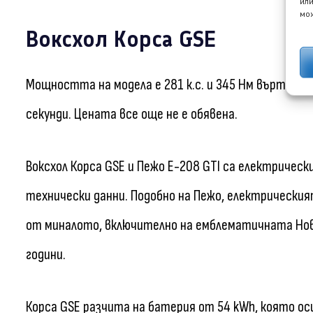
или
мож
Воксхол Корса GSE
Мощността на модела е 281 к.с. и 345 Нм въртящ м
секунди. Цената все още не е обявена.
Воксхол Корса GSE и Пежо Е-208 GTI са електричес
технически данни. Подобно на Пежо, електрически
от миналото, включително на емблематичната Нов
години.
Корса GSE разчита на батерия от 54 kWh, която осиг