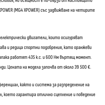
 условия, но всъщност е по-бързо от настоящото
 XPOWER (MG4 XPOWER) със задвижване на четирите
 електрически двигатели, които осигуряват
ва и редица спортни подобрения, като оранжеви
апака работят 435 к.с. и 600 Нм въртящ момент.
нди. Цената на модела започва от около 39 500 €.
еренциал, както и система за разпределение на
, което гарантира отлично сцепление и поведение